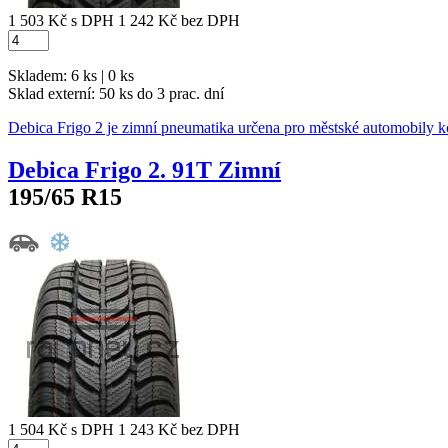
1 503 Kč
s DPH
1 242 Kč
bez DPH
Skladem: 6 ks | 0 ks
Sklad externí:
50 ks do 3 prac. dní
Debica Frigo 2 je zimní pneumatika určena pro městské automobily k
Debica Frigo 2. 91T Zimní
195/65 R15
1 504 Kč
s DPH
1 243 Kč
bez DPH