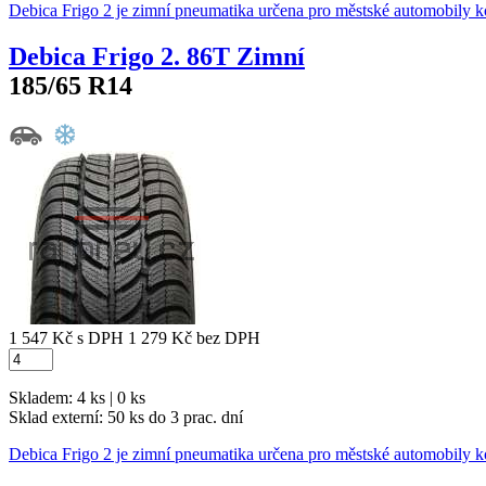
Debica Frigo 2 je zimní pneumatika určena pro městské automobily k
Debica Frigo 2. 86T Zimní
185/65 R14
1 547 Kč
s DPH
1 279 Kč
bez DPH
Skladem: 4 ks | 0 ks
Sklad externí:
50 ks do 3 prac. dní
Debica Frigo 2 je zimní pneumatika určena pro městské automobily k