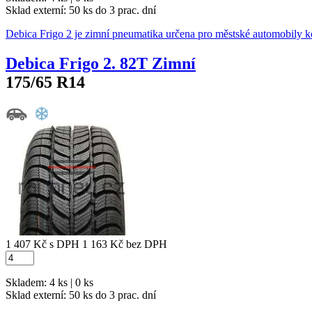
Sklad externí:
50 ks do 3 prac. dní
Debica Frigo 2 je zimní pneumatika určena pro městské automobily k
Debica Frigo 2. 82T Zimní
175/65 R14
1 407 Kč
s DPH
1 163 Kč
bez DPH
Skladem: 4 ks | 0 ks
Sklad externí:
50 ks do 3 prac. dní