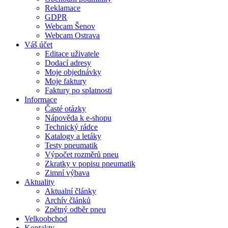
Reklamace
GDPR
Webcam Šenov
Webcam Ostrava
Váš účet
Editace uživatele
Dodací adresy
Moje objednávky
Moje faktury
Faktury po splatnosti
Informace
Časté otázky
Nápověda k e-shopu
Technický rádce
Katalogy a letáky
Testy pneumatik
Výpočet rozměrů pneu
Zkratky v popisu pneumatik
Zimní výbava
Aktuality
Aktualní články
Archív článků
Zpětný odběr pneu
Velkoobchod
Kontakty