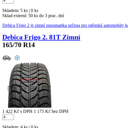
Skladem: 5 ks | 0 ks
Sklad externí:
50 ks do 3 prac. dní
Debica Frigo 2 je zimní pneumatika určena pro městské automobily k
Debica Frigo 2. 81T Zimní
165/70 R14
1 422 Kč
s DPH
1 175 Kč
bez DPH
Skladem: 4 ks | 0 ks