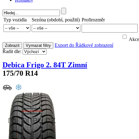
Typ vozidla
Sezóna (období, použití)
Profirozměr
Akc
Export do
Řádkové zobrazení
Zobrazit
Vymazat filtry
Řadit dle:
Debica Frigo 2. 84T Zimní
175/70 R14