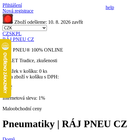
Přihlášení
help
Nová registrace
Zboží odešleme:
10. 8. 2026
zavřít
CZ
SK
PL
RÁJ PNEU CZ
RÁJ PNEU
®
100% ONLINE
32 LET
Tradice, zkušenosti
Položek v košíku:
0 ks
Cena zboží v košíku s DPH:
0 Kč
Internetová sleva:
1%
Maloobchodní ceny
Pneumatiky | RÁJ PNEU CZ
Domů