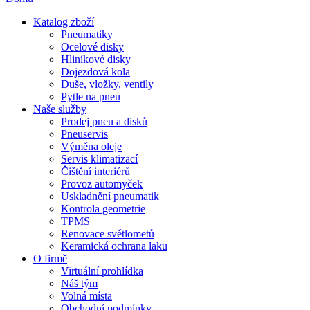
Katalog zboží
Pneumatiky
Ocelové disky
Hliníkové disky
Dojezdová kola
Duše, vložky, ventily
Pytle na pneu
Naše služby
Prodej pneu a disků
Pneuservis
Výměna oleje
Servis klimatizací
Čištění interiérů
Provoz automyček
Uskladnění pneumatik
Kontrola geometrie
TPMS
Renovace světlometů
Keramická ochrana laku
O firmě
Virtuální prohlídka
Náš tým
Volná místa
Obchodní podmínky