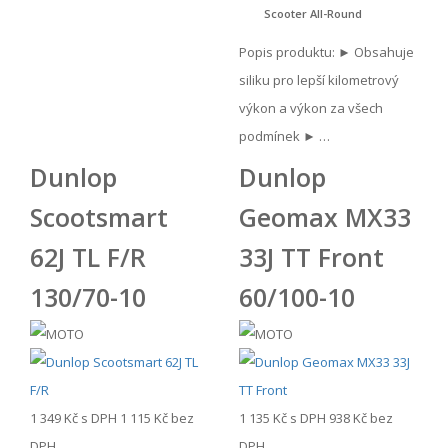
Scooter All-Round
Popis produktu: ► Obsahuje
siliku pro lepší kilometrový
výkon a výkon za všech
podmínek ► …
Dunlop
Dunlop
Scootsmart
Geomax MX33
62J TL F/R
33J TT Front
130/70-10
60/100-10
1 349 Kč
s DPH
1 115 Kč
bez
1 135 Kč
s DPH
938 Kč
bez
DPH
DPH