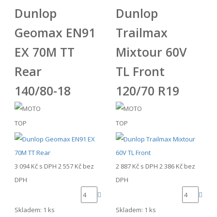
Dunlop
Dunlop
Geomax EN91
Trailmax
EX 70M TT
Mixtour 60V
Rear
TL Front
140/80-18
120/70 R19
TOP
TOP
3 094 Kč
s DPH
2 557 Kč
bez
2 887 Kč
s DPH
2 386 Kč
bez
DPH
DPH
Skladem: 1 ks
Skladem: 1 ks