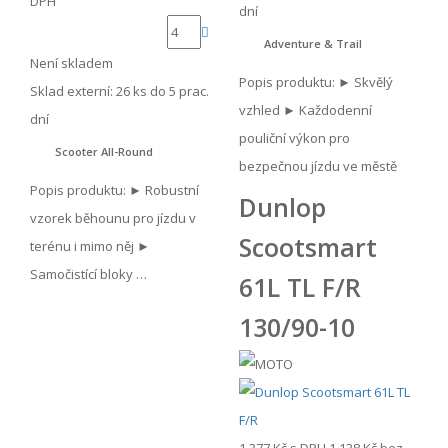
DPH
dní
Adventure & Trail
Není skladem
Popis produktu: ► Skvělý
Sklad externí:
26 ks do 5 prac.
vzhled ► Každodenní
dní
pouliční výkon pro
Scooter All-Round
bezpečnou jízdu ve městě
Popis produktu: ► Robustní
Dunlop
vzorek běhounu pro jízdu v
Scootsmart
terénu i mimo něj ►
Samočistící bloky …
61L TL F/R
130/90-10