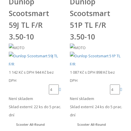
Dunlop
Dunlop
Scootsmart
Scootsmart
59J TL F/R
51P TL F/R
3.50-10
3.50-10
1 142 Kč
s DPH
944 Kč
bez
1 087 Kč
s DPH
898 Kč
bez
DPH
DPH
Není skladem
Není skladem
Sklad externí:
22 ks do 5 prac.
Sklad externí:
24 ks do 5 prac.
dní
dní
Scooter All-Round
Scooter All-Round