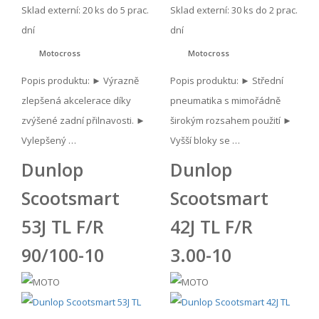
Sklad externí:
20 ks do 5 prac.
Sklad externí:
30 ks do 2 prac.
dní
dní
Motocross
Motocross
Popis produktu: ► Výrazně
Popis produktu: ► Střední
zlepšená akcelerace díky
pneumatika s mimořádně
zvýšené zadní přilnavosti. ►
širokým rozsahem použití ►
Vylepšený …
Vyšší bloky se …
Dunlop
Dunlop
Scootsmart
Scootsmart
53J TL F/R
42J TL F/R
90/100-10
3.00-10