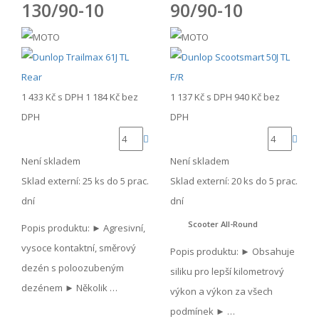
130/90-10
90/90-10
1 433 Kč
s DPH
1 184 Kč
bez
1 137 Kč
s DPH
940 Kč
bez
DPH
DPH
Není skladem
Není skladem
Sklad externí:
25 ks do 5 prac.
Sklad externí:
20 ks do 5 prac.
dní
dní
Scooter All-Round
Popis produktu: ► Agresivní,
vysoce kontaktní, směrový
Popis produktu: ► Obsahuje
dezén s poloozubeným
siliku pro lepší kilometrový
dezénem ► Několik …
výkon a výkon za všech
podmínek ► …