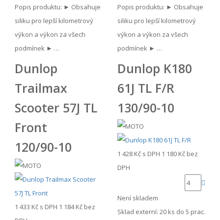
Popis produktu: ► Obsahuje
Popis produktu: ► Obsahuje
siliku pro lepší kilometrový
siliku pro lepší kilometrový
výkon a výkon za všech
výkon a výkon za všech
podmínek ► …
podmínek ► …
Dunlop
Dunlop K180
Trailmax
61J TL F/R
Scooter 57J TL
130/90-10
Front
120/90-10
1 428 Kč
s DPH
1 180 Kč
bez
DPH
Není skladem
1 433 Kč
s DPH
1 184 Kč
bez
Sklad externí:
20 ks do 5 prac.