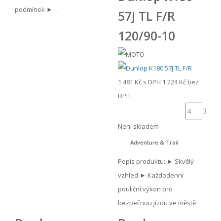
podmínek ► …
57J TL F/R
120/90-10
1 481 Kč
s DPH
1 224 Kč
bez
DPH
Není skladem
Adventure & Trail
Popis produktu: ► Skvělý
vzhled ► Každodenní
pouliční výkon pro
bezpečnou jízdu ve městě