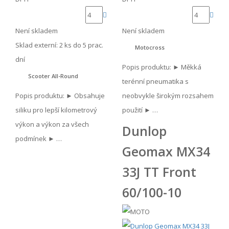
Není skladem
Není skladem
Sklad externí:
2 ks do 5 prac.
Motocross
dní
Popis produktu: ► Měkká
Scooter All-Round
terénní pneumatika s
Popis produktu: ► Obsahuje
neobvykle širokým rozsahem
siliku pro lepší kilometrový
použití ► …
výkon a výkon za všech
Dunlop
podmínek ► …
Geomax MX34
33J TT Front
60/100-10