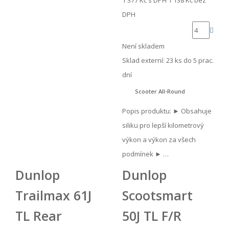
1 377 Kč
s DPH
1 138 Kč
bez
DPH
Není skladem
Sklad externí:
23 ks do 5 prac.
dní
Scooter All-Round
Popis produktu: ► Obsahuje
siliku pro lepší kilometrový
výkon a výkon za všech
podmínek ► …
Dunlop
Dunlop
Trailmax 61J
Scootsmart
TL Rear
50J TL F/R