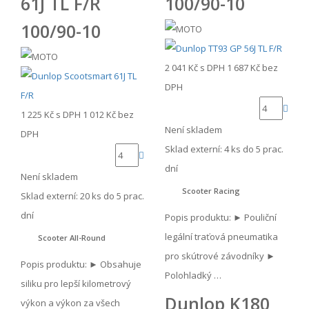
61J TL F/R
100/90-10
100/90-10
2 041 Kč
s DPH
1 687 Kč
bez
DPH
1 225 Kč
s DPH
1 012 Kč
bez
Není skladem
DPH
Sklad externí:
4 ks do 5 prac.
dní
Není skladem
Scooter Racing
Sklad externí:
20 ks do 5 prac.
dní
Popis produktu: ► Pouliční
legální traťová pneumatika
Scooter All-Round
pro skútrové závodníky ►
Popis produktu: ► Obsahuje
Polohladký …
siliku pro lepší kilometrový
Dunlop K180
výkon a výkon za všech