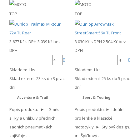
TOP
TOP
3 677 Kč
s DPH
3 039 Kč
bez
3 030 Kč
s DPH
2 504 Kč
bez
DPH
DPH
Skladem: 1 ks
Skladem: 1 ks
Sklad externí:
23 ks do 3 prac.
Sklad externí:
25 ks do 5 prac.
dní
dní
Adventure & Trail
Sport & Touring
Popis produktu: ► Směs
Popis produktu: ► Ideální
siliky a uhlíku v předních i
pro lehké a klasické
zadních pneumatikách
motocykly. ► Stylový design.
zajišťuje …
► Špičkový …