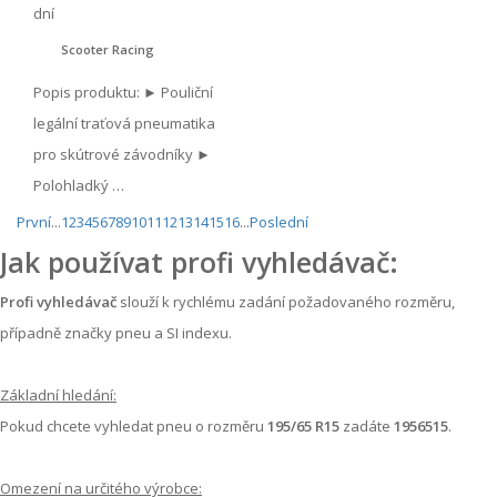
dní
Scooter Racing
Popis produktu: ► Pouliční
legální traťová pneumatika
pro skútrové závodníky ►
Polohladký …
První
...
1
2
3
4
5
6
7
8
9
10
11
12
13
14
15
16
...
Poslední
Jak používat profi vyhledávač:
Profi vyhledávač
slouží k rychlému zadání požadovaného rozměru,
případně značky pneu a SI indexu.
Základní hledání:
Pokud chcete vyhledat pneu o rozměru
195/65 R15
zadáte
1956515
.
Omezení na určitého výrobce: