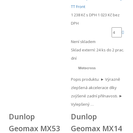
1 238 Kč
s DPH
1 023 Kč
bez
DPH
Není skladem
Sklad externí:
24 ks do 2 prac.
dní
Motocross
Popis produktu: ► Výrazně
zlepšená akcelerace díky
zvýšené zadní přilnavosti. ►
Vylepšený …
Dunlop
Dunlop
Geomax MX53
Geomax MX14