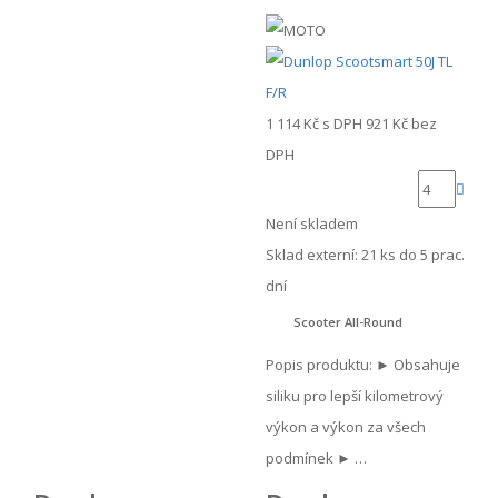
1 114 Kč
s DPH
921 Kč
bez
DPH
Není skladem
Sklad externí:
21 ks do 5 prac.
dní
Scooter All-Round
Popis produktu: ► Obsahuje
siliku pro lepší kilometrový
výkon a výkon za všech
podmínek ► …