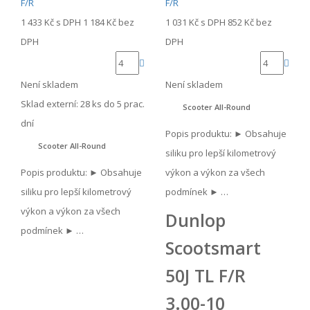
1 433 Kč
s DPH
1 184 Kč
bez
1 031 Kč
s DPH
852 Kč
bez
DPH
DPH
Není skladem
Není skladem
Sklad externí:
28 ks do 5 prac.
Scooter All-Round
dní
Popis produktu: ► Obsahuje
Scooter All-Round
siliku pro lepší kilometrový
Popis produktu: ► Obsahuje
výkon a výkon za všech
siliku pro lepší kilometrový
podmínek ► …
výkon a výkon za všech
Dunlop
podmínek ► …
Scootsmart
50J TL F/R
3.00-10