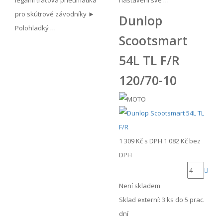
legální traťová pneumatika
nastavení své …
pro skútrové závodníky ►
Dunlop
Polohladký …
Scootsmart
54L TL F/R
120/70-10
1 309 Kč
s DPH
1 082 Kč
bez
DPH
Není skladem
Sklad externí:
3 ks do 5 prac.
dní