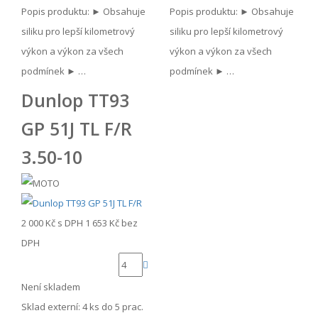
Popis produktu: ► Obsahuje
Popis produktu: ► Obsahuje
siliku pro lepší kilometrový
siliku pro lepší kilometrový
výkon a výkon za všech
výkon a výkon za všech
podmínek ► …
podmínek ► …
Dunlop TT93
GP 51J TL F/R
3.50-10
2 000 Kč
s DPH
1 653 Kč
bez
DPH
Není skladem
Sklad externí:
4 ks do 5 prac.