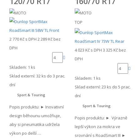
120/70 R17
160/70 R17
TOP
2 770 Kč
s DPH
2 289 Kč
bez
DPH
4 023 Kč
s DPH
3 325 Kč
bez
DPH
Skladem: 1 ks
Sklad externí:
32 ks do 3 prac.
Skladem: 1 ks
dní
Sklad externí:
23 ks do 5 prac.
Sport & Touring
dní
Sport & Touring
Popis produktu: ► Inovativní
design běhounu umožňuje,
Popis produktu: ► Výrazně
aby si pneumatika udržela
lepší výkon za mokra ve
výkon po delší …
srovnání s RoadSmart III ►