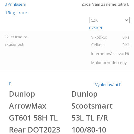
Přihlášení
Zboží Vám zašleme:
zítra
Registrace
CZ
SK
PL
32 let
tradice
V košíku:
0 ks
zkušenosti
Celkem:
0 Kč
Internetová sleva:
1%
Maloobchodní ceny
Vyhledávání
Dunlop
Dunlop
ArrowMax
Scootsmart
GT601 58H TL
53L TL F/R
Rear DOT2023
100/80-10