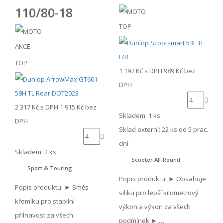
110/80-18
TOP
AKCE
TOP
1 197 Kč
s DPH
989 Kč
bez
DPH
2 317 Kč
s DPH
1 915 Kč
bez
Skladem: 1 ks
DPH
Sklad externí:
22 ks do 5 prac.
dní
Skladem: 2 ks
Scooter All-Round
Sport & Touring
Popis produktu: ► Obsahuje
Popis produktu: ► Směs
siliku pro lepší kilometrový
křemíku pro stabilní
výkon a výkon za všech
přilnavost za všech
podmínek ► …