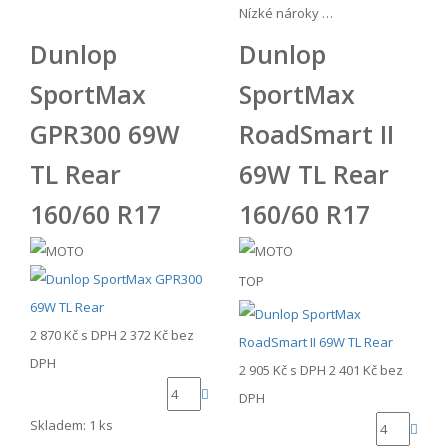
Nízké nároky …
Dunlop
Dunlop
SportMax
SportMax
GPR300 69W
RoadSmart II
TL Rear
69W TL Rear
160/60 R17
160/60 R17
TOP
2 870 Kč
s DPH
2 372 Kč
bez
DPH
2 905 Kč
s DPH
2 401 Kč
bez
DPH
Skladem: 1 ks