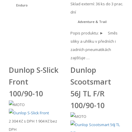
Sklad externí:
36 ks do 3 prac.
Enduro
dní
Adventure & Trail
Popis produktu: ► Směs
siliky a uhlíku v předních i
zadních pneumatikách
zajišťuje …
Dunlop S-Slick
Dunlop
Front
Scootsmart
100/90-10
56J TL F/R
100/90-10
2 304 Kč
s DPH
1 904 Kč
bez
DPH