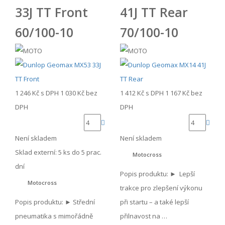
33J TT Front
41J TT Rear
60/100-10
70/100-10
1 246 Kč
s DPH
1 030 Kč
bez
1 412 Kč
s DPH
1 167 Kč
bez
DPH
DPH
Není skladem
Není skladem
Sklad externí:
5 ks do 5 prac.
Motocross
dní
Popis produktu: ► Lepší
Motocross
trakce pro zlepšení výkonu
Popis produktu: ► Střední
při startu – a také lepší
pneumatika s mimořádně
přilnavost na …