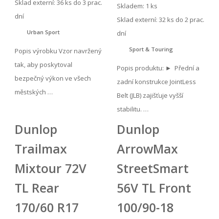
Sklad externí:
36 ks do 3 prac.
Skladem: 1 ks
dní
Sklad externí:
32 ks do 2 prac.
Urban Sport
dní
Sport & Touring
Popis výrobku Vzor navržený
tak, aby poskytoval
Popis produktu: ► Přední a
bezpečný výkon ve všech
zadní konstrukce JointLess
městských …
Belt (JLB) zajišťuje vyšší
stabilitu. …
Dunlop
Dunlop
Trailmax
ArrowMax
Mixtour 72V
StreetSmart
TL Rear
56V TL Front
170/60 R17
100/90-18