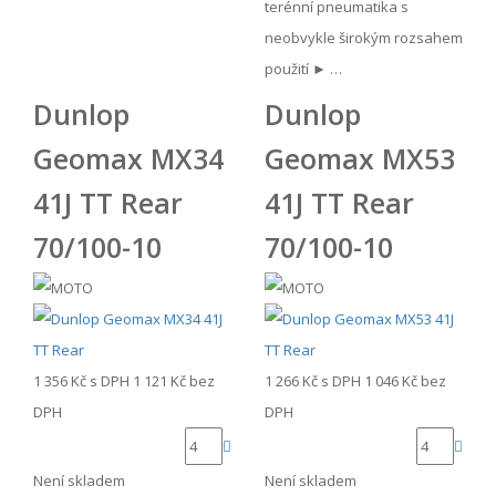
terénní pneumatika s
neobvykle širokým rozsahem
použití ► …
Dunlop
Dunlop
Geomax MX34
Geomax MX53
41J TT Rear
41J TT Rear
70/100-10
70/100-10
1 356 Kč
s DPH
1 121 Kč
bez
1 266 Kč
s DPH
1 046 Kč
bez
DPH
DPH
Není skladem
Není skladem