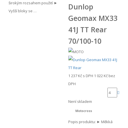
širokým rozsahem použití ►
Dunlop
Vyšší bloky se …
Geomax MX33
41J TT Rear
70/100-10
1 237 Kč
s DPH
1 022 Kč
bez
DPH
Není skladem
Motocross
Popis produktu: ► Měkká