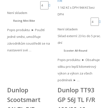
1 142 Kč
s DPH
944 Kč
bez
Není skladem
DPH
Racing Mini Bike
Není skladem
Popis produktu: ► Použití
Sklad externí:
23 ks do 5 prac.
jedné směsi, umožňuje
dní
závodníkům soustředit se na
nastavení své …
Scooter All-Round
Popis produktu: ► Obsahuje
siliku pro lepší kilometrový
výkon a výkon za všech
podmínek ► …
Dunlop
Dunlop TT93
Scootsmart
GP 56J TL F/R