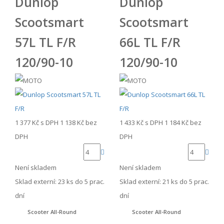
Dunlop
Dunlop
Scootsmart
Scootsmart
57L TL F/R
66L TL F/R
120/90-10
120/90-10
1 377 Kč
s DPH
1 138 Kč
bez
1 433 Kč
s DPH
1 184 Kč
bez
DPH
DPH
Není skladem
Není skladem
Sklad externí:
23 ks do 5 prac.
Sklad externí:
21 ks do 5 prac.
dní
dní
Scooter All-Round
Scooter All-Round