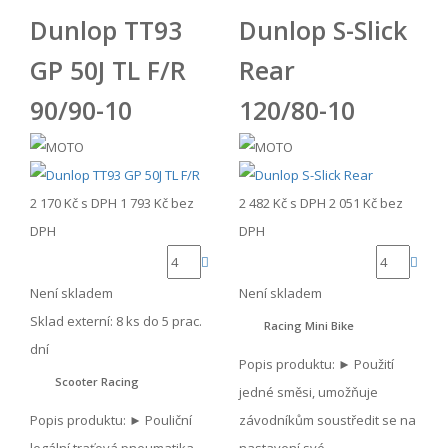
Dunlop TT93
Dunlop S-Slick
GP 50J TL F/R
Rear
90/90-10
120/80-10
2 170 Kč
s DPH
1 793 Kč
bez
2 482 Kč
s DPH
2 051 Kč
bez
DPH
DPH
Není skladem
Není skladem
Sklad externí:
8 ks do 5 prac.
Racing Mini Bike
dní
Popis produktu: ► Použití
Scooter Racing
jedné směsi, umožňuje
Popis produktu: ► Pouliční
závodníkům soustředit se na