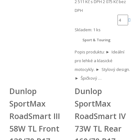
2 511 Kč
s DPH
2 075 Kč
bez
DPH
Skladem: 1 ks
Sport & Touring
Popis produktu: ► Ideální
pro lehké a klasické
motocykly. ► Stylový design.
► Špičkový …
Dunlop
Dunlop
SportMax
SportMax
RoadSmart III
RoadSmart IV
58W TL Front
73W TL Rear