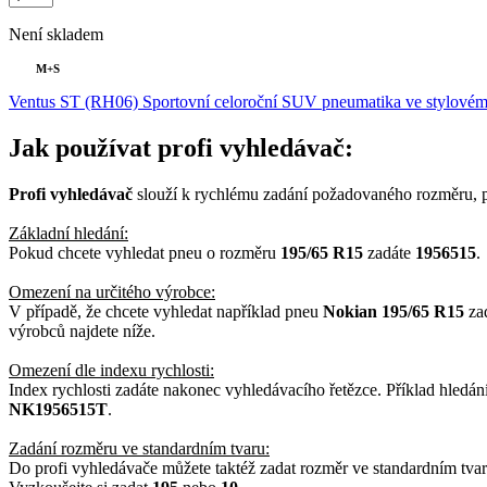
Není skladem
M+S
Ventus ST (RH06) Sportovní celoroční SUV pneumatika ve stylovém
Jak používat profi vyhledávač:
Profi vyhledávač
slouží k rychlému zadání požadovaného rozměru, p
Základní hledání:
Pokud chcete vyhledat pneu o rozměru
195/65 R15
zadáte
1956515
.
Omezení na určitého výrobce:
V případě, že chcete vyhledat například pneu
Nokian 195/65 R15
za
výrobců najdete níže.
Omezení dle indexu rychlosti:
Index rychlosti zadáte nakonec vyhledávacího řetězce. Příklad hledán
NK1956515T
.
Zadání rozměru ve standardním tvaru:
Do profi vyhledávače můžete taktéž zadat rozměr ve standardním tva