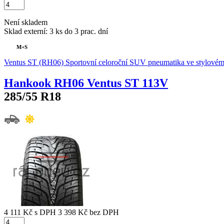
Není skladem
Sklad externí:
3 ks do 3 prac. dní
M+S
Ventus ST (RH06) Sportovní celoroční SUV pneumatika ve stylovém
Hankook RH06 Ventus ST 113V
285/55 R18
4 111 Kč
s DPH
3 398 Kč
bez DPH