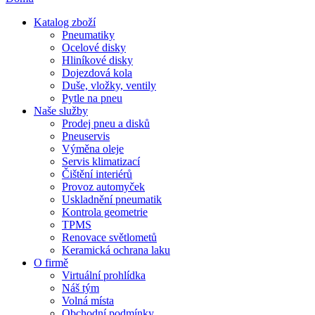
Katalog zboží
Pneumatiky
Ocelové disky
Hliníkové disky
Dojezdová kola
Duše, vložky, ventily
Pytle na pneu
Naše služby
Prodej pneu a disků
Pneuservis
Výměna oleje
Servis klimatizací
Čištění interiérů
Provoz automyček
Uskladnění pneumatik
Kontrola geometrie
TPMS
Renovace světlometů
Keramická ochrana laku
O firmě
Virtuální prohlídka
Náš tým
Volná místa
Obchodní podmínky