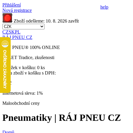
Přihlášení
help
Nová registrace
Zboží odešleme:
10. 8. 2026
zavřít
CZ
SK
PL
RÁJ PNEU CZ
RÁJ PNEU
®
100% ONLINE
32 LET
Tradice, zkušenosti
Položek v košíku:
0 ks
Cena zboží v košíku s DPH:
0 Kč
Internetová sleva:
1%
Maloobchodní ceny
Pneumatiky | RÁJ PNEU CZ
Domů