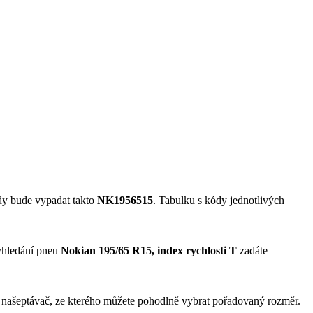
dy bude vypadat takto
NK1956515
. Tabulku s kódy jednotlivých
yhledání pneu
Nokian 195/65 R15, index rychlosti T
zadáte
 našeptávač, ze kterého můžete pohodlně vybrat pořadovaný rozměr.