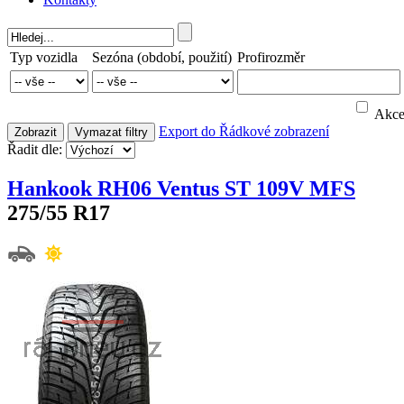
Typ vozidla
Sezóna (období, použití)
Profirozměr
Akc
Export do
Řádkové zobrazení
Zobrazit
Vymazat filtry
Řadit dle:
Hankook RH06 Ventus ST 109V MFS
275/55 R17