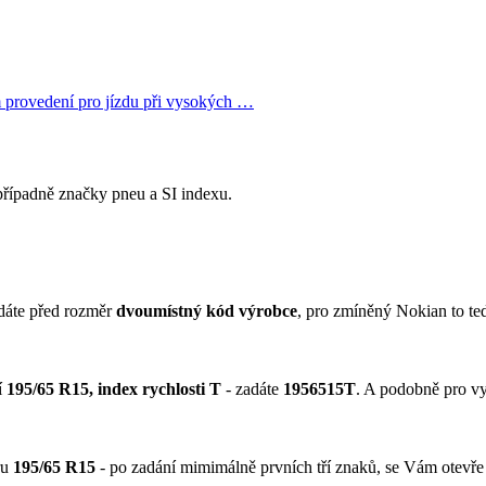
 provedení pro jízdu při vysokých …
řípadně značky pneu a SI indexu.
dáte před rozměr
dvoumístný kód výrobce
, pro zmíněný Nokian to te
í
195/65 R15, index rychlosti T
- zadáte
1956515T
. A podobně pro v
ru
195/65 R15
- po zadání mimimálně prvních tří znaků, se Vám otevře