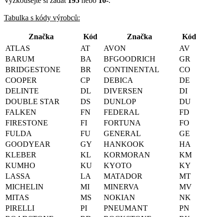
Vyzkoušejte si zadat
195
nebo
10-
.
Tabulka s kódy výrobců:
Značka
Kód
Značka
Kód
ATLAS
AT
AVON
AV
BARUM
BA
BFGOODRICH
GR
BRIDGESTONE
BR
CONTINENTAL
CO
COOPER
CP
DEBICA
DE
DELINTE
DL
DIVERSEN
DI
DOUBLE STAR
DS
DUNLOP
DU
FALKEN
FN
FEDERAL
FD
FIRESTONE
FI
FORTUNA
FO
FULDA
FU
GENERAL
GE
GOODYEAR
GY
HANKOOK
HA
KLEBER
KL
KORMORAN
KM
KUMHO
KU
KYOTO
KY
LASSA
LA
MATADOR
MT
MICHELIN
MI
MINERVA
MV
MITAS
MS
NOKIAN
NK
PIRELLI
PI
PNEUMANT
PN