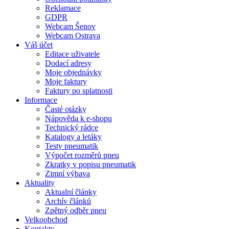
Reklamace
GDPR
Webcam Šenov
Webcam Ostrava
Váš účet
Editace uživatele
Dodací adresy
Moje objednávky
Moje faktury
Faktury po splatnosti
Informace
Časté otázky
Nápověda k e-shopu
Technický rádce
Katalogy a letáky
Testy pneumatik
Výpočet rozměrů pneu
Zkratky v popisu pneumatik
Zimní výbava
Aktuality
Aktualní články
Archív článků
Zpětný odběr pneu
Velkoobchod
Kontakty