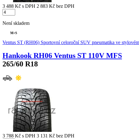
3 488 Kč
s DPH
2 883 Kč
bez DPH
Není skladem
M+S
Ventus ST (RH06) Sportovní celoroční SUV pneumatika ve stylovém
Hankook RH06 Ventus ST 110V MFS
265/60 R18
3 788 Kč
s DPH
3 131 Kč
bez DPH