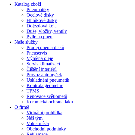
Katalog zboží
Pneumatiky
Ocelové disky
Hliníkové disky
Dojezdová kola
Duše, vložky, ventily
Pytle na pneu
Naše služby
Prodej pneu a disků
Pneuservis
Výměna oleje
Servis klimatizací
Čištění interiérů
Provoz automyček
Uskladnění pneumatik
Kontrola geometrie
TPMS
Renovace světlometů
Keramická ochrana laku
O firmě
Virtuální prohlídka
Náš tým
Volná místa
Obchodní podmínky
Reklamace