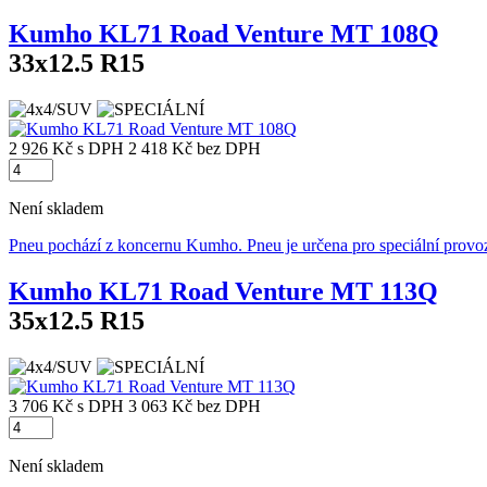
Kumho KL71 Road Venture MT 108Q
33x12.5 R15
2 926 Kč
s DPH
2 418 Kč
bez DPH
Není skladem
Pneu pochází z koncernu Kumho. Pneu je určena pro speciální provo
Kumho KL71 Road Venture MT 113Q
35x12.5 R15
3 706 Kč
s DPH
3 063 Kč
bez DPH
Není skladem