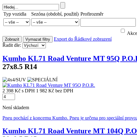
Typ vozidla
Sezóna (období, použití)
Profirozměr
Akc
Export do
Řádkové zobrazení
Zobrazit
Vymazat filtry
Řadit dle:
Kumho KL71 Road Venture MT 95Q P.O.
27x8.5 R14
2 398 Kč
s DPH
1 982 Kč
bez DPH
Není skladem
Pneu pochází z koncernu Kumho. Pneu je určena pro speciální provo
Kumho KL71 Road Venture MT 104Q P.O