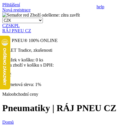
Přihlášení
help
Nová registrace
Zboží odešleme:
zítra
zavřít
CZ
SK
PL
RÁJ PNEU CZ
RÁJ PNEU
®
100% ONLINE
32 LET
Tradice, zkušenosti
Položek v košíku:
0 ks
Cena zboží v košíku s DPH:
0 Kč
Internetová sleva:
1%
Maloobchodní ceny
Pneumatiky | RÁJ PNEU CZ
Domů