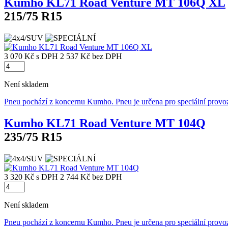
Kumho KL71 Road Venture MT 106Q XL
215/75 R15
3 070 Kč
s DPH
2 537 Kč
bez DPH
Není skladem
Pneu pochází z koncernu Kumho. Pneu je určena pro speciální provo
Kumho KL71 Road Venture MT 104Q
235/75 R15
3 320 Kč
s DPH
2 744 Kč
bez DPH
Není skladem
Pneu pochází z koncernu Kumho. Pneu je určena pro speciální provo