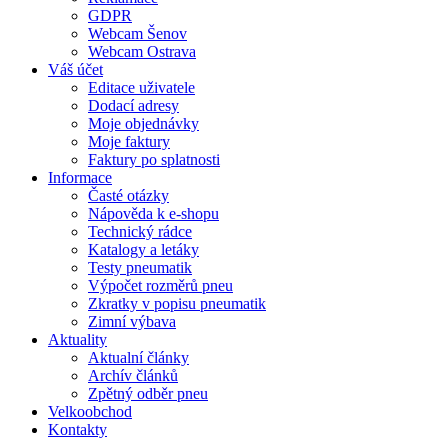
GDPR
Webcam Šenov
Webcam Ostrava
Váš účet
Editace uživatele
Dodací adresy
Moje objednávky
Moje faktury
Faktury po splatnosti
Informace
Časté otázky
Nápověda k e-shopu
Technický rádce
Katalogy a letáky
Testy pneumatik
Výpočet rozměrů pneu
Zkratky v popisu pneumatik
Zimní výbava
Aktuality
Aktualní články
Archív článků
Zpětný odběr pneu
Velkoobchod
Kontakty