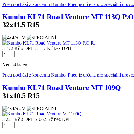
Pneu pochází z koncernu Kumho. Pneu je určena pro speciální provo
Kumho KL71 Road Venture MT 113Q P.O
32x11.5 R15
3 772 Kč
s DPH
3 117 Kč
bez DPH
Není skladem
Pneu pochází z koncernu Kumho. Pneu je určena pro speciální provo
Kumho KL71 Road Venture MT 109Q
31x10.5 R15
3 221 Kč
s DPH
2 662 Kč
bez DPH