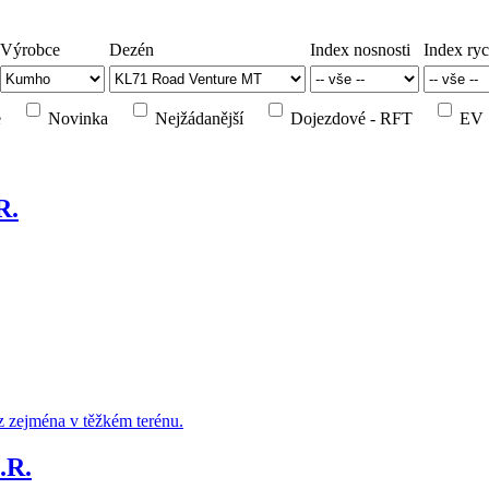
Výrobce
Dezén
Index nosnosti
Index ryc
e
Novinka
Nejžádanější
Dojezdové - RFT
EV
R.
z zejména v těžkém terénu.
.R.