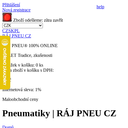
Přihlášení
help
Nová registrace
Zboží odešleme:
zítra
zavřít
CZ
SK
PL
RÁJ PNEU CZ
RÁJ PNEU
®
100% ONLINE
32 LET
Tradice, zkušenosti
Položek v košíku:
0 ks
Cena zboží v košíku s DPH:
0 Kč
Internetová sleva:
1%
Maloobchodní ceny
Pneumatiky | RÁJ PNEU CZ
Domů