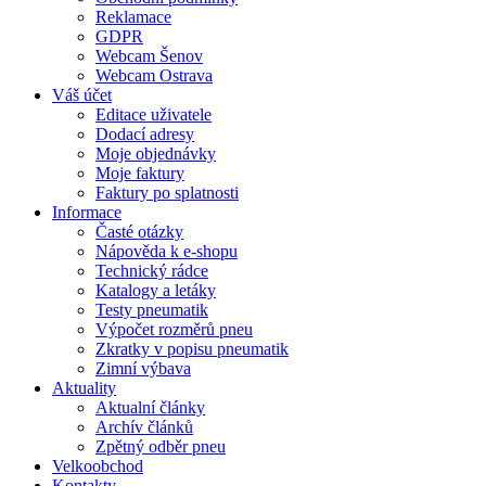
Reklamace
GDPR
Webcam Šenov
Webcam Ostrava
Váš účet
Editace uživatele
Dodací adresy
Moje objednávky
Moje faktury
Faktury po splatnosti
Informace
Časté otázky
Nápověda k e-shopu
Technický rádce
Katalogy a letáky
Testy pneumatik
Výpočet rozměrů pneu
Zkratky v popisu pneumatik
Zimní výbava
Aktuality
Aktualní články
Archív článků
Zpětný odběr pneu
Velkoobchod
Kontakty