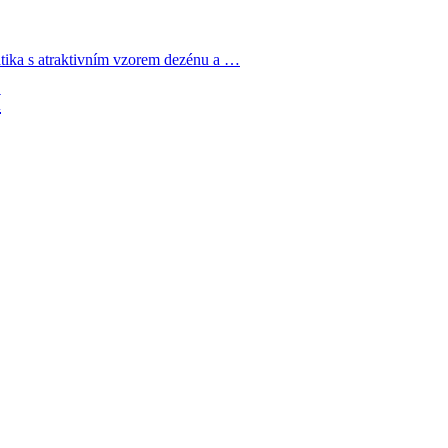
ika s atraktivním vzorem dezénu a …
í