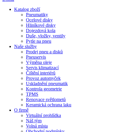
Katalog zboží
Pneumatiky
Ocelové disky
Hliníkové disky
Dojezdová kola
Duše, vložky, ventily
Pytle na pneu
Naše služby
Prodej pneu a disků
Pneuservis
Výměna oleje
Servis klimatizací
Čištění interiérů
Provoz automyček
Uskladnění pneumatik
Kontrola geometrie
TPMS
Renovace světlometů
Keramická ochrana laku
O firmě
Virtuální prohlídka
Náš tým
Volná místa
Obchodní podmínky