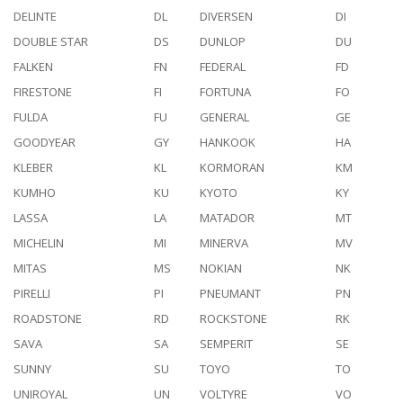
DELINTE
DL
DIVERSEN
DI
DOUBLE STAR
DS
DUNLOP
DU
FALKEN
FN
FEDERAL
FD
FIRESTONE
FI
FORTUNA
FO
FULDA
FU
GENERAL
GE
GOODYEAR
GY
HANKOOK
HA
KLEBER
KL
KORMORAN
KM
KUMHO
KU
KYOTO
KY
LASSA
LA
MATADOR
MT
MICHELIN
MI
MINERVA
MV
MITAS
MS
NOKIAN
NK
PIRELLI
PI
PNEUMANT
PN
ROADSTONE
RD
ROCKSTONE
RK
SAVA
SA
SEMPERIT
SE
SUNNY
SU
TOYO
TO
UNIROYAL
UN
VOLTYRE
VO