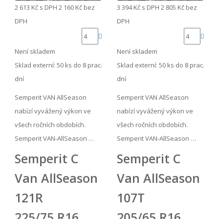
2 613 Kč
s DPH
2 160 Kč
bez
3 394 Kč
s DPH
2 805 Kč
bez
DPH
DPH
Není skladem
Není skladem
Sklad externí:
50 ks do 8 prac.
Sklad externí:
50 ks do 8 prac.
dní
dní
Semperit VAN AllSeason
Semperit VAN AllSeason
nabízí vyvážený výkon ve
nabízí vyvážený výkon ve
všech ročních obdobích.
všech ročních obdobích.
Semperit VAN-AllSeason …
Semperit VAN-AllSeason …
Semperit C
Semperit C
Van AllSeason
Van AllSeason
121R
107T
225/75 R16
205/65 R16