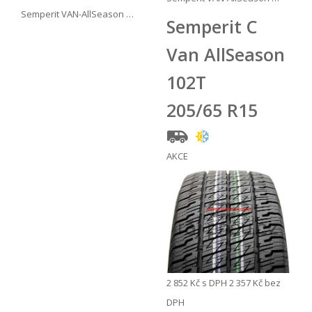
Semperit VAN-AllSeason …
Semperit C
Van AllSeason
102T
205/65 R15
AKCE
2 852 Kč
s DPH
2 357 Kč
bez
DPH