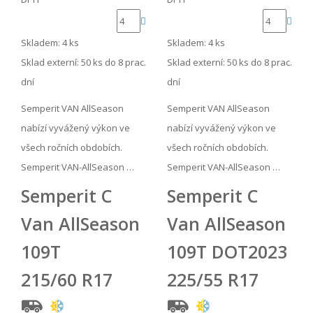
Skladem: 4 ks
Skladem: 4 ks
Sklad externí:
50 ks do 8 prac.
Sklad externí:
50 ks do 8 prac.
dní
dní
Semperit VAN AllSeason
Semperit VAN AllSeason
nabízí vyvážený výkon ve
nabízí vyvážený výkon ve
všech ročních obdobích.
všech ročních obdobích.
Semperit VAN-AllSeason …
Semperit VAN-AllSeason …
Semperit C
Semperit C
Van AllSeason
Van AllSeason
109T
109T DOT2023
215/60 R17
225/55 R17