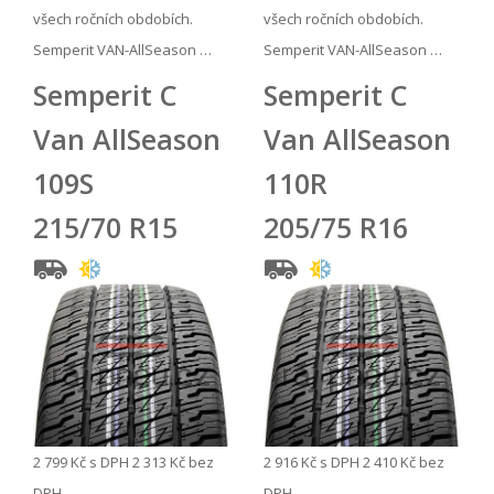
všech ročních obdobích.
všech ročních obdobích.
Semperit VAN-AllSeason …
Semperit VAN-AllSeason …
Semperit C
Semperit C
Van AllSeason
Van AllSeason
109S
110R
215/70 R15
205/75 R16
2 799 Kč
s DPH
2 313 Kč
bez
2 916 Kč
s DPH
2 410 Kč
bez
DPH
DPH