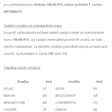
pro vyhledání pneu
Nokian 195/65 R15, index rychlosti T
zadáte
NK1956515T
.
Zadání rozměru ve standardním tvaru:
Do profi vyhledávače můžete taktéž zadat rozměr ve standardním
tvaru
195/65 R15
- po zadání mimimálně prvních tří znaků, se Vám
otevře našeptávač, ze kterého můžete pohodlně vybrat pořadovaný
rozměr. Vyzkoušejte si zadat
195
nebo
10-
.
Tabulka s kódy výrobců:
Značka
Kód
Značka
Kód
ATLAS
AT
AVON
AV
BARUM
BA
BFGOODRICH
GR
BRIDGESTONE
BR
CONTINENTAL
CO
COOPER
CP
DEBICA
DE