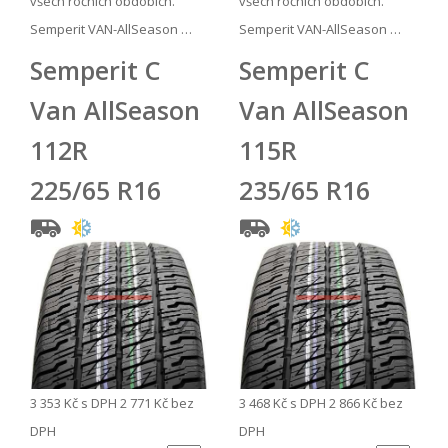
všech ročních obdobích.
všech ročních obdobích.
Semperit VAN-AllSeason …
Semperit VAN-AllSeason …
Semperit C
Semperit C
Van AllSeason
Van AllSeason
112R
115R
225/65 R16
235/65 R16
3 353 Kč
s DPH
2 771 Kč
bez
3 468 Kč
s DPH
2 866 Kč
bez
DPH
DPH