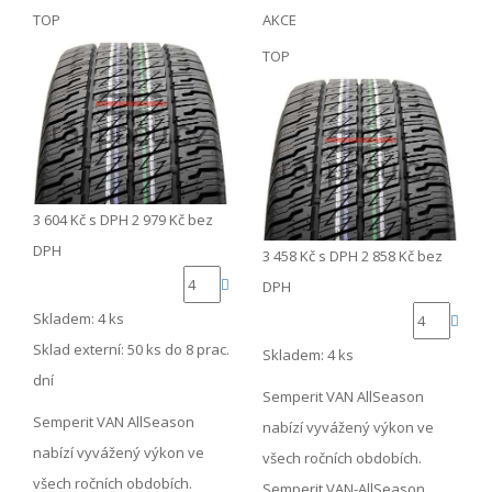
TOP
AKCE
TOP
3 604 Kč
s DPH
2 979 Kč
bez
DPH
3 458 Kč
s DPH
2 858 Kč
bez
DPH
Skladem: 4 ks
Sklad externí:
50 ks do 8 prac.
Skladem: 4 ks
dní
Semperit VAN AllSeason
Semperit VAN AllSeason
nabízí vyvážený výkon ve
nabízí vyvážený výkon ve
všech ročních obdobích.
všech ročních obdobích.
Semperit VAN-AllSeason …