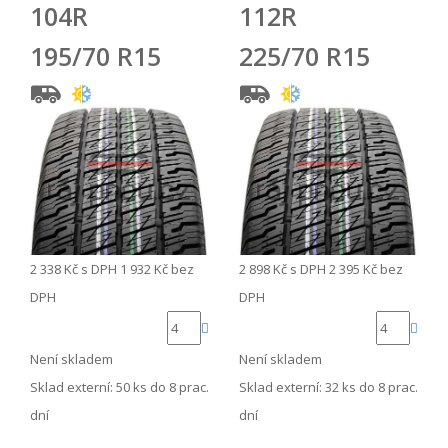
104R
112R
195/70 R15
225/70 R15
2 338 Kč
s DPH
1 932 Kč
bez
2 898 Kč
s DPH
2 395 Kč
bez
DPH
DPH
Není skladem
Není skladem
Sklad externí:
50 ks do 8 prac.
Sklad externí:
32 ks do 8 prac.
dní
dní