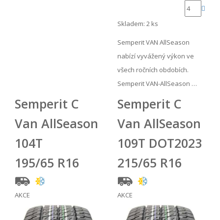
Skladem: 2 ks
Semperit VAN AllSeason
nabízí vyvážený výkon ve
všech ročních obdobích.
Semperit VAN-AllSeason …
Semperit C
Semperit C
Van AllSeason
Van AllSeason
104T
109T DOT2023
195/65 R16
215/65 R16
AKCE
AKCE