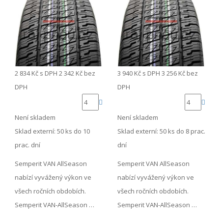
2 834 Kč
s DPH
2 342 Kč
bez
3 940 Kč
s DPH
3 256 Kč
bez
DPH
DPH
Není skladem
Není skladem
Sklad externí:
50 ks do 10
Sklad externí:
50 ks do 8 prac.
prac. dní
dní
Semperit VAN AllSeason
Semperit VAN AllSeason
nabízí vyvážený výkon ve
nabízí vyvážený výkon ve
všech ročních obdobích.
všech ročních obdobích.
Semperit VAN-AllSeason …
Semperit VAN-AllSeason …