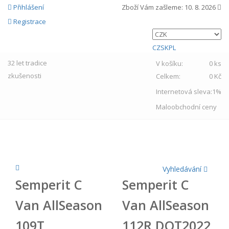
Přihlášení
Zboží Vám zašleme:
10. 8. 2026
Registrace
CZ
SK
PL
32 let
tradice
V košíku:
0 ks
zkušenosti
Celkem:
0 Kč
Internetová sleva:
1%
Maloobchodní ceny
MENU
Vyhledávání
Semperit C
Semperit C
Van AllSeason
Van AllSeason
109T
112R DOT2022