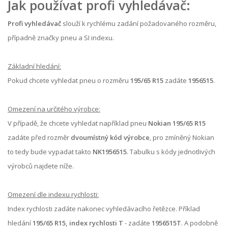
Jak používat profi vyhledávač:
Profi vyhledávač
slouží k rychlému zadání požadovaného rozměru,
případně značky pneu a SI indexu.
Základní hledání:
Pokud chcete vyhledat pneu o rozměru
195/65 R15
zadáte
1956515
.
Omezení na určitého výrobce:
V případě, že chcete vyhledat například pneu
Nokian 195/65 R15
zadáte před rozměr
dvoumístný kód výrobce
, pro zmíněný Nokian
to tedy bude vypadat takto
NK1956515
. Tabulku s kódy jednotlivých
výrobců najdete níže.
Omezení dle indexu rychlosti:
Index rychlosti zadáte nakonec vyhledávacího řetězce. Příklad
hledání
195/65 R15, index rychlosti T
- zadáte
1956515T
. A podobně