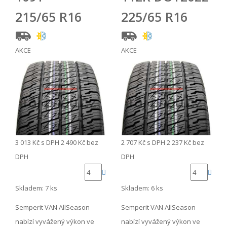
215/65 R16
225/65 R16
AKCE
AKCE
3 013 Kč
s DPH
2 490 Kč
bez
2 707 Kč
s DPH
2 237 Kč
bez
DPH
DPH
Skladem: 7 ks
Skladem: 6 ks
Semperit VAN AllSeason
Semperit VAN AllSeason
nabízí vyvážený výkon ve
nabízí vyvážený výkon ve