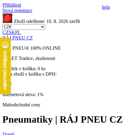
Přihlášení
help
Nová registrace
Zboží odešleme:
10. 8. 2026
zavřít
CZ
SK
PL
RÁJ PNEU CZ
RÁJ PNEU
®
100% ONLINE
32 LET
Tradice, zkušenosti
Položek v košíku:
0 ks
Cena zboží v košíku s DPH:
0 Kč
Internetová sleva:
1%
Maloobchodní ceny
Pneumatiky | RÁJ PNEU CZ
Domů