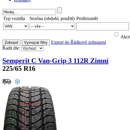
Typ vozidla
Sezóna (období, použití)
Profirozměr
Akc
Export do
Řádkové zobrazení
Zobrazit
Vymazat filtry
Řadit dle:
Semperit C Van-Grip 3 112R Zimní
225/65 R16