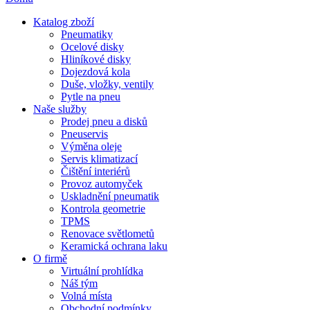
Katalog zboží
Pneumatiky
Ocelové disky
Hliníkové disky
Dojezdová kola
Duše, vložky, ventily
Pytle na pneu
Naše služby
Prodej pneu a disků
Pneuservis
Výměna oleje
Servis klimatizací
Čištění interiérů
Provoz automyček
Uskladnění pneumatik
Kontrola geometrie
TPMS
Renovace světlometů
Keramická ochrana laku
O firmě
Virtuální prohlídka
Náš tým
Volná místa
Obchodní podmínky