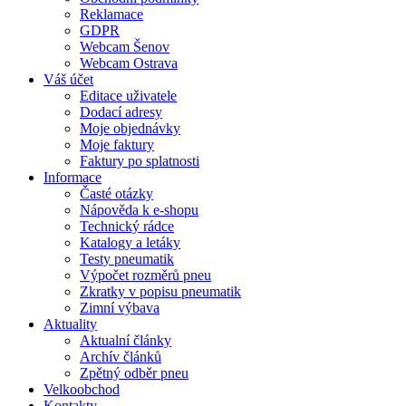
Reklamace
GDPR
Webcam Šenov
Webcam Ostrava
Váš účet
Editace uživatele
Dodací adresy
Moje objednávky
Moje faktury
Faktury po splatnosti
Informace
Časté otázky
Nápověda k e-shopu
Technický rádce
Katalogy a letáky
Testy pneumatik
Výpočet rozměrů pneu
Zkratky v popisu pneumatik
Zimní výbava
Aktuality
Aktualní články
Archív článků
Zpětný odběr pneu
Velkoobchod
Kontakty