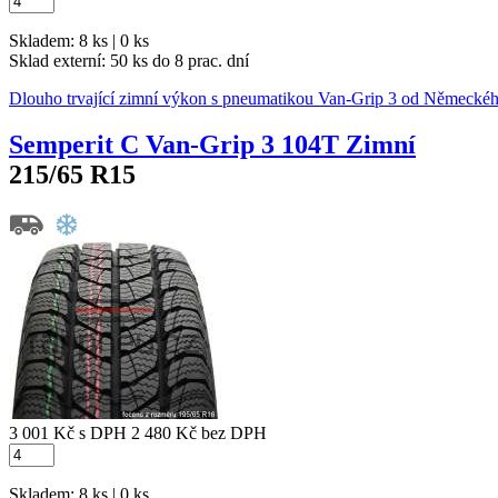
Skladem: 8 ks | 0 ks
Sklad externí:
50 ks do 8 prac. dní
Dlouho trvající zimní výkon s pneumatikou Van-Grip 3 od Německé
Semperit C Van-Grip 3 104T Zimní
215/65 R15
3 001 Kč
s DPH
2 480 Kč
bez DPH
Skladem: 8 ks | 0 ks