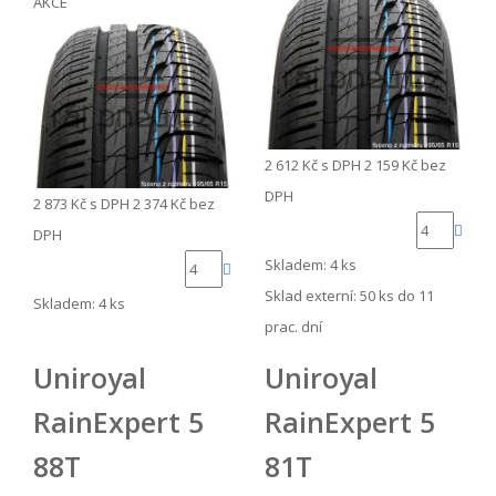
AKCE
2 612 Kč
s DPH
2 159 Kč
bez
DPH
2 873 Kč
s DPH
2 374 Kč
bez
DPH
Skladem: 4 ks
Sklad externí:
50 ks do 11
Skladem: 4 ks
prac. dní
Uniroyal
Uniroyal
RainExpert 5
RainExpert 5
88T
81T