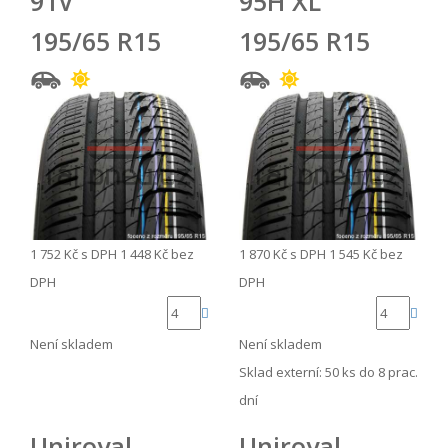
91V
95H XL
195/65 R15
195/65 R15
1 752 Kč
s DPH
1 448 Kč
bez
1 870 Kč
s DPH
1 545 Kč
bez
DPH
DPH
Není skladem
Není skladem
Sklad externí:
50 ks do 8 prac.
dní
Uniroyal
Uniroyal