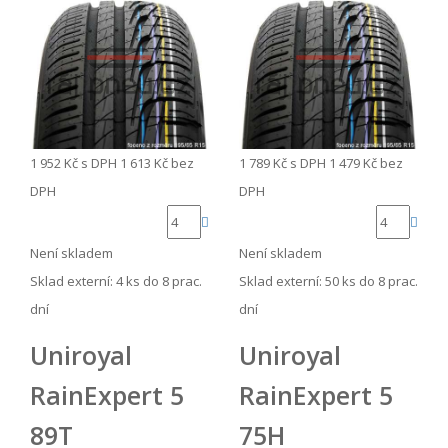
1 952 Kč
s DPH
1 613 Kč
bez
1 789 Kč
s DPH
1 479 Kč
bez
DPH
DPH
Není skladem
Není skladem
Sklad externí:
4 ks do 8 prac.
Sklad externí:
50 ks do 8 prac.
dní
dní
Uniroyal
Uniroyal
RainExpert 5
RainExpert 5
89T
75H