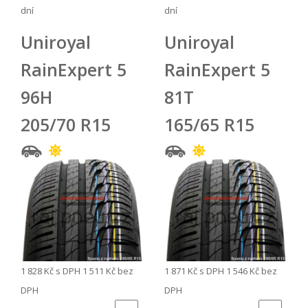
dní
dní
Uniroyal
Uniroyal
RainExpert 5
RainExpert 5
96H
81T
205/70 R15
165/65 R15
1 828 Kč
s DPH
1 511 Kč
bez
1 871 Kč
s DPH
1 546 Kč
bez
DPH
DPH