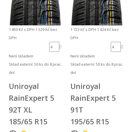
1 850 Kč
s DPH
1 529 Kč
bez
1 723 Kč
s DPH
1 424 Kč
bez
DPH
DPH
Není skladem
Není skladem
Sklad externí:
50 ks do 8 prac.
Sklad externí:
50 ks do 8 prac.
dní
dní
Uniroyal
Uniroyal
RainExpert 5
RainExpert 5
92T XL
91T
185/65 R15
195/65 R15