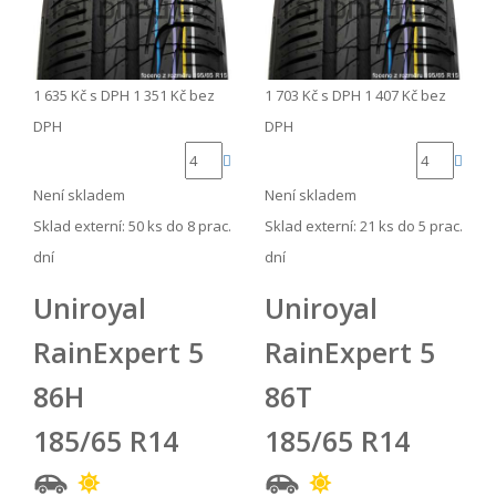
1 635 Kč
s DPH
1 351 Kč
bez
1 703 Kč
s DPH
1 407 Kč
bez
DPH
DPH
Není skladem
Není skladem
Sklad externí:
50 ks do 8 prac.
Sklad externí:
21 ks do 5 prac.
dní
dní
Uniroyal
Uniroyal
RainExpert 5
RainExpert 5
86H
86T
185/65 R14
185/65 R14