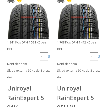
1 841 Kč
s DPH
1 521 Kč
bez
1 708 Kč
s DPH
1 412 Kč
bez
DPH
DPH
Není skladem
Není skladem
Sklad externí:
50 ks do 8 prac.
Sklad externí:
50 ks do 8 prac.
dní
dní
Uniroyal
Uniroyal
RainExpert 5
RainExpert 5