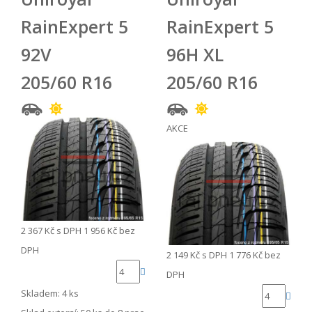
RainExpert 5
RainExpert 5
92V
96H XL
205/60 R16
205/60 R16
AKCE
2 367 Kč
s DPH
1 956 Kč
bez
DPH
2 149 Kč
s DPH
1 776 Kč
bez
DPH
Skladem: 4 ks