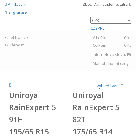
Přihlášení
Zboží Vám zašleme:
zítra
Registrace
CZ
SK
PL
32 let
tradice
V košíku:
0 ks
zkušenosti
Celkem:
0 Kč
Internetová sleva:
1%
Maloobchodní ceny
Vyhledávání
Uniroyal
Uniroyal
RainExpert 5
RainExpert 5
91H
82T
195/65 R15
175/65 R14