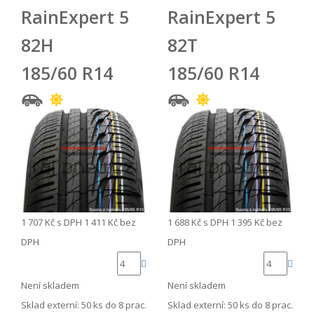
RainExpert 5
RainExpert 5
82H
82T
185/60 R14
185/60 R14
1 707 Kč
s DPH
1 411 Kč
bez
1 688 Kč
s DPH
1 395 Kč
bez
DPH
DPH
Není skladem
Není skladem
Sklad externí:
50 ks do 8 prac.
Sklad externí:
50 ks do 8 prac.