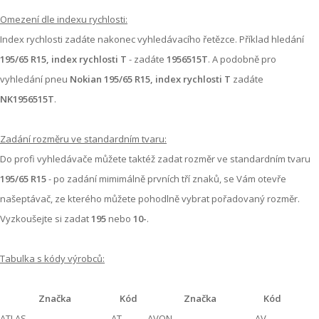
Omezení dle indexu rychlosti:
Index rychlosti zadáte nakonec vyhledávacího řetězce. Příklad hledání
195/65 R15, index rychlosti T
- zadáte
1956515T
. A podobně pro
vyhledání pneu
Nokian 195/65 R15, index rychlosti T
zadáte
NK1956515T
.
Zadání rozměru ve standardním tvaru:
Do profi vyhledávače můžete taktéž zadat rozměr ve standardním tvaru
195/65 R15
- po zadání mimimálně prvních tří znaků, se Vám otevře
našeptávač, ze kterého můžete pohodlně vybrat pořadovaný rozměr.
Vyzkoušejte si zadat
195
nebo
10-
.
Tabulka s kódy výrobců:
Značka
Kód
Značka
Kód
ATLAS
AT
AVON
AV