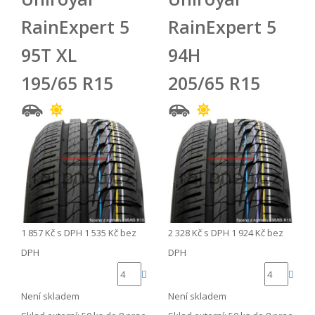
RainExpert 5
RainExpert 5
95T XL
94H
195/65 R15
205/65 R15
1 857 Kč
s DPH
1 535 Kč
bez
2 328 Kč
s DPH
1 924 Kč
bez
DPH
DPH
Není skladem
Není skladem