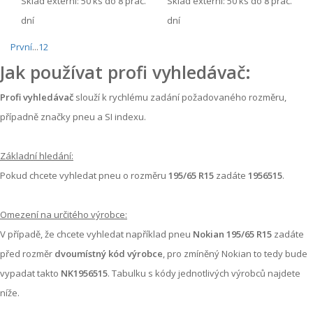
Sklad externí:
50 ks do 8 prac.
Sklad externí:
50 ks do 8 prac.
dní
dní
První
...
1
2
Jak používat profi vyhledávač:
Profi vyhledávač
slouží k rychlému zadání požadovaného rozměru,
případně značky pneu a SI indexu.
Základní hledání:
Pokud chcete vyhledat pneu o rozměru
195/65 R15
zadáte
1956515
.
Omezení na určitého výrobce:
V případě, že chcete vyhledat například pneu
Nokian 195/65 R15
zadáte
před rozměr
dvoumístný kód výrobce
, pro zmíněný Nokian to tedy bude
vypadat takto
NK1956515
. Tabulku s kódy jednotlivých výrobců najdete
níže.