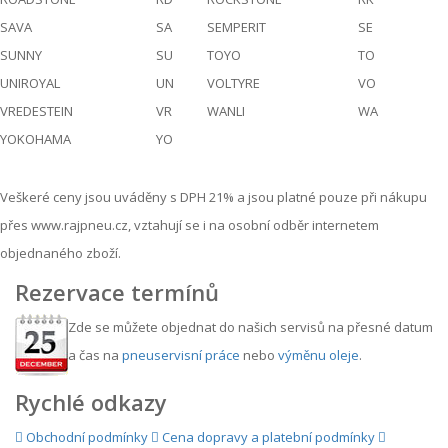
SAVA
SA
SEMPERIT
SE
SUNNY
SU
TOYO
TO
UNIROYAL
UN
VOLTYRE
VO
VREDESTEIN
VR
WANLI
WA
YOKOHAMA
YO
Veškeré ceny jsou uváděny s DPH 21% a jsou platné pouze při nákupu
přes www.rajpneu.cz, vztahují se i na osobní odběr internetem
objednaného zboží.
Rezervace termínů
Zde se můžete objednat do našich servisů na přesné datum
a čas na
pneuservisní práce
nebo
výměnu oleje
.
Rychlé odkazy
Obchodní podmínky
Cena dopravy a platební podmínky