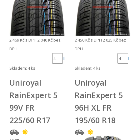
2 469 Kč
s DPH
2 040 Kč
bez
2 450 Kč
s DPH
2 025 Kč
bez
DPH
DPH
Skladem: 4 ks
Skladem: 4 ks
Uniroyal
Uniroyal
RainExpert 5
RainExpert 5
99V FR
96H XL FR
225/60 R17
195/60 R18