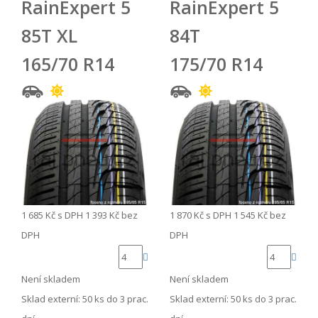
RainExpert 5
RainExpert 5
85T XL
84T
165/70 R14
175/70 R14
1 685 Kč
s DPH
1 393 Kč
bez
1 870 Kč
s DPH
1 545 Kč
bez
DPH
DPH
Není skladem
Není skladem
Sklad externí:
50 ks do 3 prac.
Sklad externí:
50 ks do 3 prac.