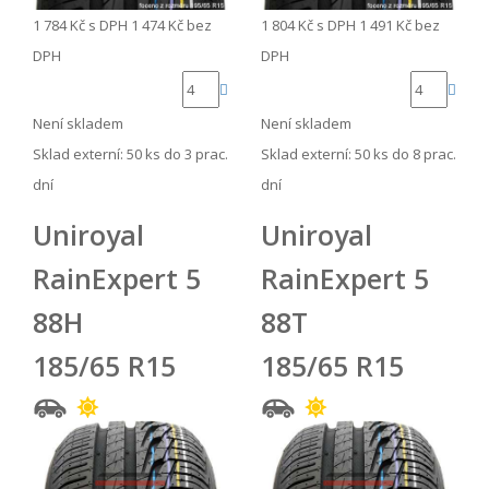
1 784 Kč
s DPH
1 474 Kč
bez
1 804 Kč
s DPH
1 491 Kč
bez
DPH
DPH
Není skladem
Není skladem
Sklad externí:
50 ks do 3 prac.
Sklad externí:
50 ks do 8 prac.
dní
dní
Uniroyal
Uniroyal
RainExpert 5
RainExpert 5
88H
88T
185/65 R15
185/65 R15