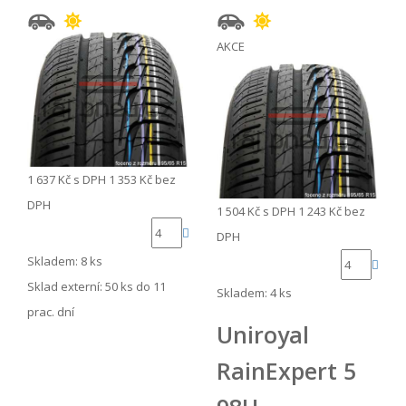
AKCE
1 637 Kč
s DPH
1 353 Kč
bez
DPH
1 504 Kč
s DPH
1 243 Kč
bez
DPH
Skladem: 8 ks
Sklad externí:
50 ks do 11
Skladem: 4 ks
prac. dní
Uniroyal
RainExpert 5