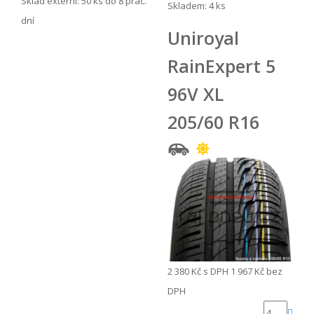
Sklad externí:
50 ks do 8 prac.
Skladem: 4 ks
dní
Uniroyal
RainExpert 5
96V XL
205/60 R16
2 380 Kč
s DPH
1 967 Kč
bez
DPH