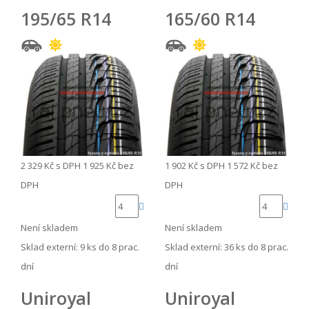
195/65 R14
165/60 R14
2 329 Kč
s DPH
1 925 Kč
bez
1 902 Kč
s DPH
1 572 Kč
bez
DPH
DPH
Není skladem
Není skladem
Sklad externí:
9 ks do 8 prac.
Sklad externí:
36 ks do 8 prac.
dní
dní
Uniroyal
Uniroyal