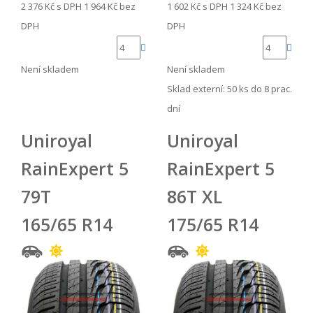
2 376 Kč
s DPH
1 964 Kč
bez
1 602 Kč
s DPH
1 324 Kč
bez
DPH
DPH
Není skladem
Není skladem
Sklad externí:
50 ks do 8 prac.
dní
Uniroyal
Uniroyal
RainExpert 5
RainExpert 5
79T
86T XL
165/65 R14
175/65 R14