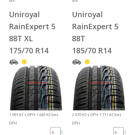
dní
dní
Uniroyal
Uniroyal
RainExpert 5
RainExpert 5
88T XL
88T
175/70 R14
185/70 R14
1 991 Kč
s DPH
1 645 Kč
bez
2 070 Kč
s DPH
1 711 Kč
bez
DPH
DPH