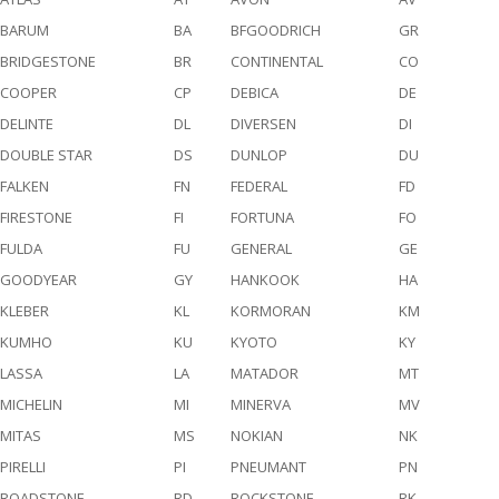
BARUM
BA
BFGOODRICH
GR
BRIDGESTONE
BR
CONTINENTAL
CO
COOPER
CP
DEBICA
DE
DELINTE
DL
DIVERSEN
DI
DOUBLE STAR
DS
DUNLOP
DU
FALKEN
FN
FEDERAL
FD
FIRESTONE
FI
FORTUNA
FO
FULDA
FU
GENERAL
GE
GOODYEAR
GY
HANKOOK
HA
KLEBER
KL
KORMORAN
KM
KUMHO
KU
KYOTO
KY
LASSA
LA
MATADOR
MT
MICHELIN
MI
MINERVA
MV
MITAS
MS
NOKIAN
NK
PIRELLI
PI
PNEUMANT
PN
ROADSTONE
RD
ROCKSTONE
RK