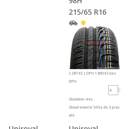
98H
215/65 R16
2 287 Kč
s DPH
1 890 Kč
bez
DPH
Skladem: 4 ks
Sklad externí:
50 ks do 3 prac.
dní
Uniroyal
Uniroyal