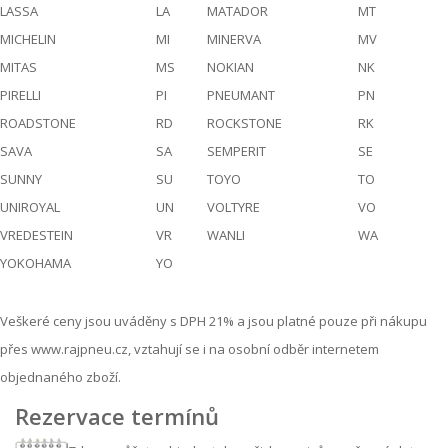
LASSA
LA
MATADOR
MT
MICHELIN
MI
MINERVA
MV
MITAS
MS
NOKIAN
NK
PIRELLI
PI
PNEUMANT
PN
ROADSTONE
RD
ROCKSTONE
RK
SAVA
SA
SEMPERIT
SE
SUNNY
SU
TOYO
TO
UNIROYAL
UN
VOLTYRE
VO
VREDESTEIN
VR
WANLI
WA
YOKOHAMA
YO
Veškeré ceny jsou uváděny s DPH 21% a jsou platné pouze při nákupu
přes www.rajpneu.cz, vztahují se i na osobní odběr internetem
objednaného zboží.
Rezervace termínů