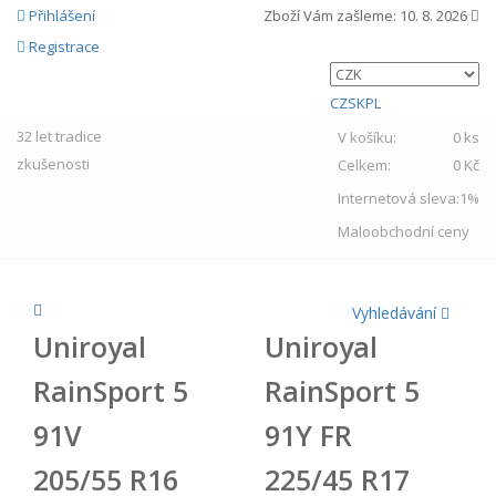
Přihlášení
Zboží Vám zašleme:
10. 8. 2026
Registrace
CZ
SK
PL
32 let
tradice
V košíku:
0 ks
zkušenosti
Celkem:
0 Kč
Internetová sleva:
1%
Maloobchodní ceny
Vyhledávání
Uniroyal
Uniroyal
RainSport 5
RainSport 5
91V
91Y FR
205/55 R16
225/45 R17