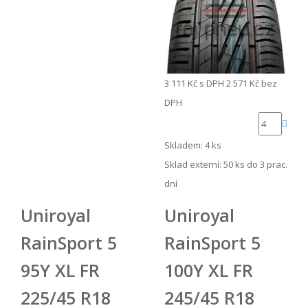
3 111 Kč
s DPH
2 571 Kč
bez
DPH
Skladem: 4 ks
Sklad externí:
50 ks do 3 prac.
dní
Uniroyal
Uniroyal
RainSport 5
RainSport 5
95Y XL FR
100Y XL FR
225/45 R18
245/45 R18