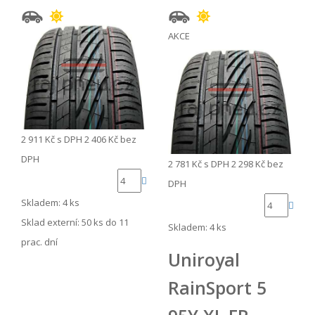
AKCE
2 911 Kč
s DPH
2 406 Kč
bez
DPH
2 781 Kč
s DPH
2 298 Kč
bez
DPH
Skladem: 4 ks
Sklad externí:
50 ks do 11
Skladem: 4 ks
prac. dní
Uniroyal
RainSport 5