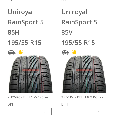
Uniroyal
Uniroyal
RainSport 5
RainSport 5
85H
85V
195/55 R15
195/55 R15
2 126 Kč
s DPH
1 757 Kč
bez
2 264 Kč
s DPH
1 871 Kč
bez
DPH
DPH