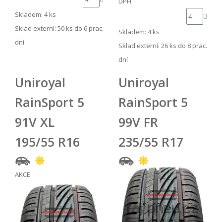
DPH
Skladem: 4 ks
Sklad externí:
50 ks do 6 prac.
Skladem: 4 ks
dní
Sklad externí:
26 ks do 8 prac.
dní
Uniroyal
Uniroyal
RainSport 5
RainSport 5
91V XL
99V FR
195/55 R16
235/55 R17
AKCE