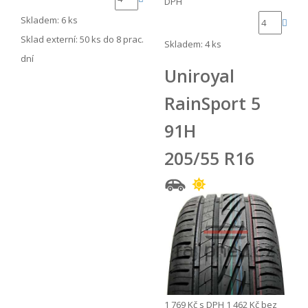
DPH
Skladem: 6 ks
Sklad externí:
50 ks do 8 prac.
Skladem: 4 ks
dní
Uniroyal
RainSport 5
91H
205/55 R16
1 769 Kč
s DPH
1 462 Kč
bez