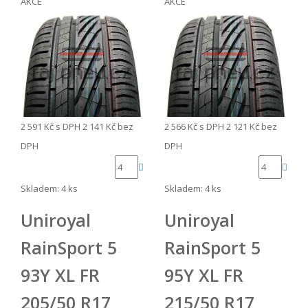
AKCE
AKCE
2 591 Kč
s DPH
2 141 Kč
bez
2 566 Kč
s DPH
2 121 Kč
bez
DPH
DPH
Skladem: 4 ks
Skladem: 4 ks
Uniroyal
Uniroyal
RainSport 5
RainSport 5
93Y XL FR
95Y XL FR
205/50 R17
215/50 R17