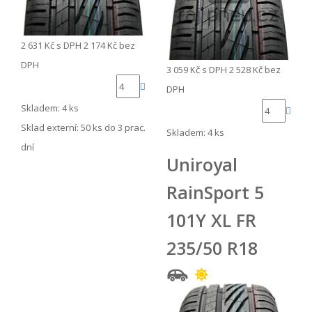
2 631 Kč
s DPH
2 174 Kč
bez
DPH
3 059 Kč
s DPH
2 528 Kč
bez
DPH
Skladem: 4 ks
Sklad externí:
50 ks do 3 prac.
Skladem: 4 ks
dní
Uniroyal
RainSport 5
101Y XL FR
235/50 R18