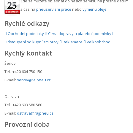
Zde se můžete objednat do našich servisů na přesné datum
a čas na
pneuservisní práce
nebo
výměnu oleje
.
Rychlé odkazy
Obchodní podmínky
Cena dopravy a platební podmínky
Odstoupení od kupní smlouvy
Reklamace
Velkoobchod
Rychlý kontakt
Šenov
Tel.: +420 604 750 150
E-mail:
senov@rajpneu.cz
Ostrava
Tel.: +420 603 580 580
E-mail:
ostrava@rajpneu.cz
Provozní doba