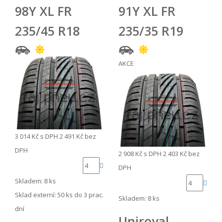
98Y XL FR
91Y XL FR
235/45 R18
235/35 R19
AKCE
3 014 Kč
s DPH
2 491 Kč
bez
DPH
2 908 Kč
s DPH
2 403 Kč
bez
DPH
Skladem: 8 ks
Sklad externí:
50 ks do 3 prac.
Skladem: 8 ks
dní
Uniroyal