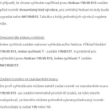
V případě, že chcete vyhledat například pneu
Nokian 195/65 R15
zadáte
před rozměr
dvoumístný kód výrobce
, pro zmíněný Nokian to tedy bude
vypadat takto
NK1956515
. Tabulku s kódy jednotlivých výrobců najdete
níže.
Omezení dle indexu rychlosti:
Index rychlosti zadáte nakonec vyhledávacího řetězce. Příklad hledání
195/65 R15, index rychlosti T
- zadáte
1956515T
. A podobně pro
vyhledání pneu
Nokian 195/65 R15, index rychlosti T
zadáte
NK1956515T
.
Zadání rozměru ve standardním tvaru:
Do profi vyhledávače můžete taktéž zadat rozměr ve standardním tvaru
195/65 R15
- po zadání mimimálně prvních tří znaků, se Vám otevře
našeptávač, ze kterého můžete pohodlně vybrat pořadovaný rozměr.
Vyzkoušejte si zadat
195
nebo
10-
.