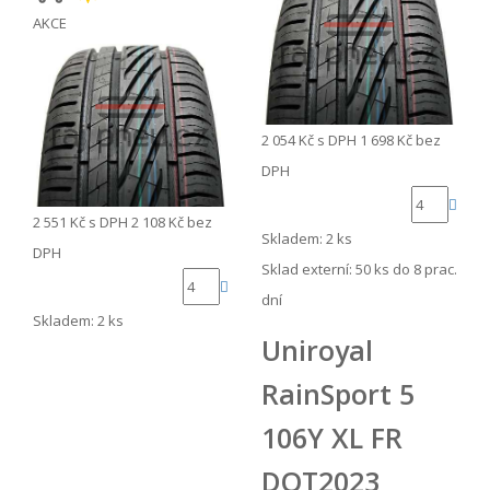
AKCE
2 054 Kč
s DPH
1 698 Kč
bez
DPH
2 551 Kč
s DPH
2 108 Kč
bez
Skladem: 2 ks
DPH
Sklad externí:
50 ks do 8 prac.
dní
Skladem: 2 ks
Uniroyal
RainSport 5
106Y XL FR
DOT2023