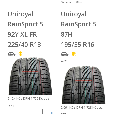
Skladem: 8 ks
Uniroyal
Uniroyal
RainSport 5
RainSport 5
92Y XL FR
87H
225/40 R18
195/55 R16
AKCE
2 124 Kč
s DPH
1 755 Kč
bez
DPH
2 091 Kč
s DPH
1 728 Kč
bez