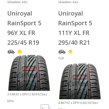
Skladem: 4 ks
Skladem: 4 ks
Uniroyal
Uniroyal
RainSport 5
RainSport 5
96Y XL FR
111Y XL FR
225/45 R19
295/40 R21
TOP
3 538 Kč
s DPH
2 924 Kč
bez
DPH
4 867 Kč
s DPH
4 022 Kč
bez