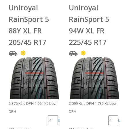
Uniroyal
Uniroyal
RainSport 5
RainSport 5
88Y XL FR
94W XL FR
205/45 R17
225/45 R17
2 376 Kč
s DPH
1 964 Kč
bez
2 099 Kč
s DPH
1 735 Kč
bez
DPH
DPH