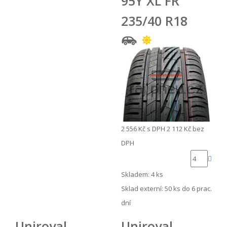
95Y XL FR
235/40 R18
2 556 Kč
s DPH
2 112 Kč
bez
DPH
Skladem: 4 ks
Sklad externí:
50 ks do 6 prac.
dní
Uniroyal
Uniroyal