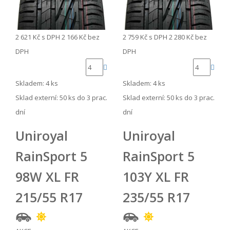
2 621 Kč
s DPH
2 166 Kč
bez
2 759 Kč
s DPH
2 280 Kč
bez
DPH
DPH
Skladem: 4 ks
Skladem: 4 ks
Sklad externí:
50 ks do 3 prac.
Sklad externí:
50 ks do 3 prac.
dní
dní
Uniroyal
Uniroyal
RainSport 5
RainSport 5
98W XL FR
103Y XL FR
215/55 R17
235/55 R17