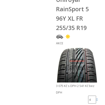
RainSport 5
96Y XL FR
255/35 R19
AKCE
3 075 Kč
s DPH
2 541 Kč
bez
DPH