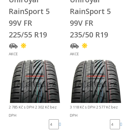
RainSport 5
RainSport 5
99V FR
99V FR
225/55 R19
235/50 R19
AKCE
AKCE
2 785 Kč
s DPH
2 302 Kč
bez
3 118 Kč
s DPH
2 577 Kč
bez
DPH
DPH