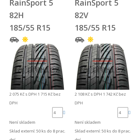
RainSport 5
RainSport 5
82H
82V
185/55 R15
185/55 R15
2 075 Kč
s DPH
1 715 Kč
bez
2 108 Kč
s DPH
1 742 Kč
bez
DPH
DPH
Není skladem
Není skladem
Sklad externí:
50 ks do 8 prac.
Sklad externí:
50 ks do 8 prac.
dní
dní