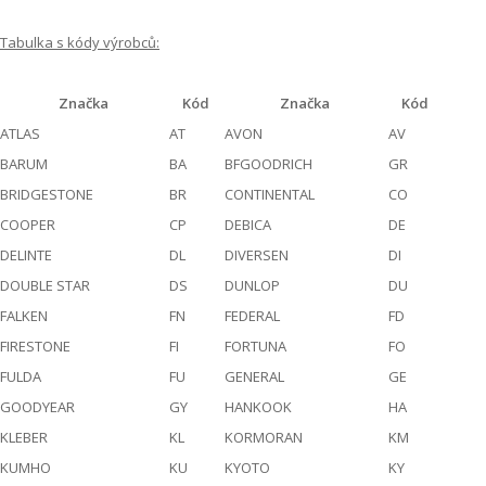
Tabulka s kódy výrobců:
Značka
Kód
Značka
Kód
ATLAS
AT
AVON
AV
BARUM
BA
BFGOODRICH
GR
BRIDGESTONE
BR
CONTINENTAL
CO
COOPER
CP
DEBICA
DE
DELINTE
DL
DIVERSEN
DI
DOUBLE STAR
DS
DUNLOP
DU
FALKEN
FN
FEDERAL
FD
FIRESTONE
FI
FORTUNA
FO
FULDA
FU
GENERAL
GE
GOODYEAR
GY
HANKOOK
HA
KLEBER
KL
KORMORAN
KM
KUMHO
KU
KYOTO
KY