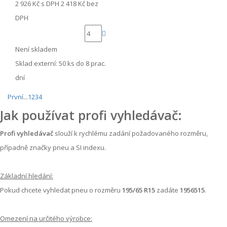
2 926 Kč
s DPH
2 418 Kč
bez
DPH
Není skladem
Sklad externí:
50 ks do 8 prac.
dní
První
...
1
2
3
4
Jak používat profi vyhledávač:
Profi vyhledávač
slouží k rychlému zadání požadovaného rozměru,
případně značky pneu a SI indexu.
Základní hledání:
Pokud chcete vyhledat pneu o rozměru
195/65 R15
zadáte
1956515
.
Omezení na určitého výrobce: