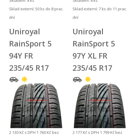
Skladem: 4 ks
Skladem: 4 ks
Sklad externí:
50 ks do 8 prac.
Sklad externí:
7 ks do 11 prac.
dní
dní
Uniroyal
Uniroyal
RainSport 5
RainSport 5
94Y FR
97Y XL FR
235/45 R17
235/45 R17
2 130 Kč
s DPH
1 760 Kč
bez
2 177 Kč
s DPH
1 799 Kč
bez