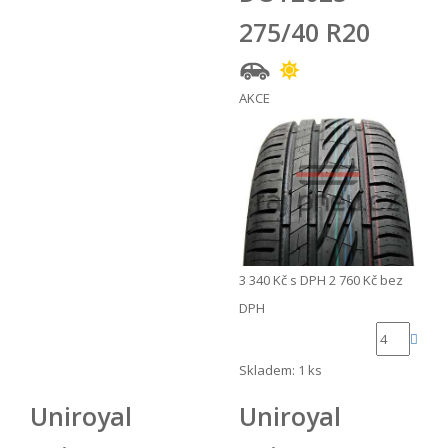
275/40 R20
AKCE
3 340 Kč
s DPH
2 760 Kč
bez
DPH
Skladem: 1 ks
Uniroyal
Uniroyal