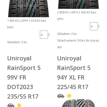
2 858 Kč
s DPH
2 362 Kč
bez
DPH
1 955 Kč
s DPH
1 616 Kč
bez
DPH
Skladem: 2 ks
Sklad externí:
50 ks do 6 prac.
Skladem: 2 ks
dní
Uniroyal
Uniroyal
RainSport 5
RainSport 5
99V FR
94Y XL FR
DOT2023
225/45 R17
235/55 R17