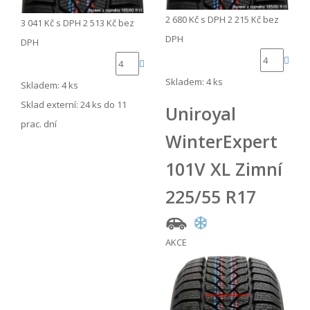
2 680 Kč
s DPH
2 215 Kč
bez
3 041 Kč
s DPH
2 513 Kč
bez
DPH
DPH
Skladem: 4 ks
Skladem: 4 ks
Sklad externí:
24 ks do 11
Uniroyal
prac. dní
WinterExpert
101V XL Zimní
225/55 R17
AKCE