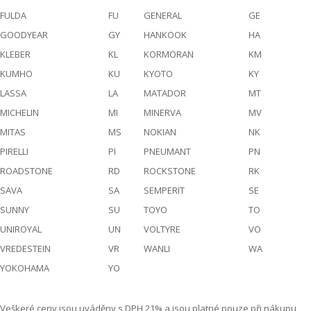
FULDA
FU
GENERAL
GE
GOODYEAR
GY
HANKOOK
HA
KLEBER
KL
KORMORAN
KM
KUMHO
KU
KYOTO
KY
LASSA
LA
MATADOR
MT
MICHELIN
MI
MINERVA
MV
MITAS
MS
NOKIAN
NK
PIRELLI
PI
PNEUMANT
PN
ROADSTONE
RD
ROCKSTONE
RK
SAVA
SA
SEMPERIT
SE
SUNNY
SU
TOYO
TO
UNIROYAL
UN
VOLTYRE
VO
VREDESTEIN
VR
WANLI
WA
YOKOHAMA
YO
Veškeré ceny jsou uváděny s DPH 21% a jsou platné pouze při nákupu