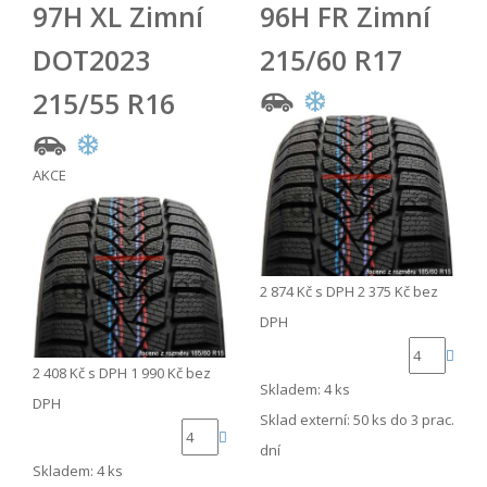
97H XL Zimní
96H FR Zimní
DOT2023
215/60 R17
215/55 R16
AKCE
2 874 Kč
s DPH
2 375 Kč
bez
DPH
2 408 Kč
s DPH
1 990 Kč
bez
Skladem: 4 ks
DPH
Sklad externí:
50 ks do 3 prac.
dní
Skladem: 4 ks