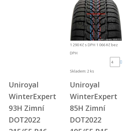
1 290 Kč
s DPH
1 066 Kč
bez
DPH
Skladem: 2 ks
Uniroyal
Uniroyal
WinterExpert
WinterExpert
93H Zimní
85H Zimní
DOT2022
DOT2022