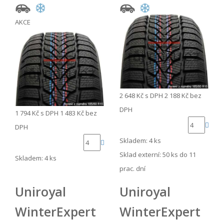
AKCE
2 648 Kč
s DPH
2 188 Kč
bez
DPH
1 794 Kč
s DPH
1 483 Kč
bez
DPH
Skladem: 4 ks
Sklad externí:
50 ks do 11
Skladem: 4 ks
prac. dní
Uniroyal
Uniroyal
WinterExpert
WinterExpert