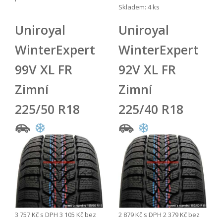
Skladem: 4 ks
Uniroyal
Uniroyal
WinterExpert
WinterExpert
99V XL FR
92V XL FR
Zimní
Zimní
225/50 R18
225/40 R18
3 757 Kč
s DPH
3 105 Kč
bez
2 879 Kč
s DPH
2 379 Kč
bez