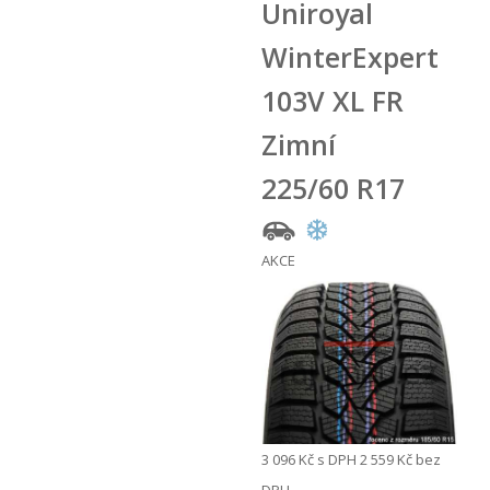
Uniroyal
WinterExpert
103V XL FR
Zimní
225/60 R17
AKCE
3 096 Kč
s DPH
2 559 Kč
bez