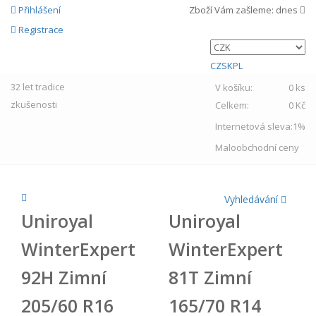
Přihlášení
Zboží Vám zašleme:
dnes
Registrace
CZ
SK
PL
32 let
tradice
V košíku:
0 ks
zkušenosti
Celkem:
0 Kč
Internetová sleva:
1%
Maloobchodní ceny
Vyhledávání
Uniroyal
Uniroyal
WinterExpert
WinterExpert
92H Zimní
81T Zimní
205/60 R16
165/70 R14