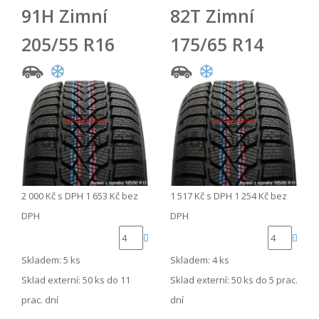
91H Zimní
82T Zimní
205/55 R16
175/65 R14
2 000 Kč
s DPH
1 653 Kč
bez
1 517 Kč
s DPH
1 254 Kč
bez
DPH
DPH
Skladem: 5 ks
Skladem: 4 ks
Sklad externí:
50 ks do 11
Sklad externí:
50 ks do 5 prac.
prac. dní
dní