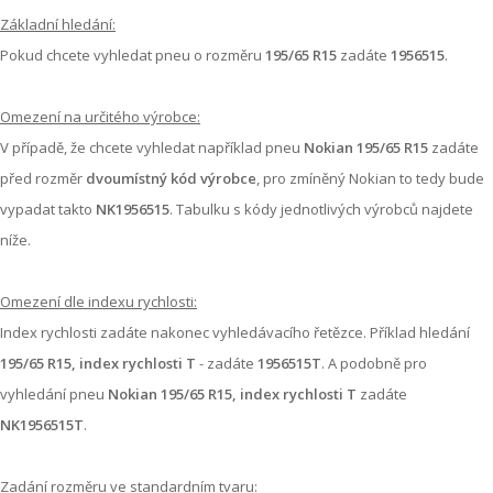
Základní hledání:
Pokud chcete vyhledat pneu o rozměru
195/65 R15
zadáte
1956515
.
Omezení na určitého výrobce:
V případě, že chcete vyhledat například pneu
Nokian 195/65 R15
zadáte
před rozměr
dvoumístný kód výrobce
, pro zmíněný Nokian to tedy bude
vypadat takto
NK1956515
. Tabulku s kódy jednotlivých výrobců najdete
níže.
Omezení dle indexu rychlosti:
Index rychlosti zadáte nakonec vyhledávacího řetězce. Příklad hledání
195/65 R15, index rychlosti T
- zadáte
1956515T
. A podobně pro
vyhledání pneu
Nokian 195/65 R15, index rychlosti T
zadáte
NK1956515T
.
Zadání rozměru ve standardním tvaru: