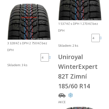
1 537 Kč
s DPH
1 270 Kč
bez
DPH
3 328 Kč
s DPH
2 750 Kč
bez
Skladem: 2 ks
DPH
Uniroyal
WinterExpert
Skladem: 3 ks
82T Zimní
185/60 R14
AKCE