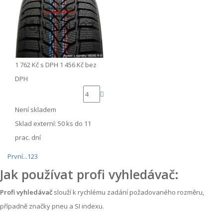
1 762 Kč
s DPH
1 456 Kč
bez
DPH
Není skladem
Sklad externí:
50 ks do 11
prac. dní
První
...
1
2
3
Jak používat profi vyhledávač:
Profi vyhledávač
slouží k rychlému zadání požadovaného rozměru,
případně značky pneu a SI indexu.