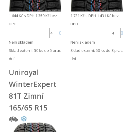
1 644 Kč
s DPH
1 359 Kč
bez
1 731 Kč
s DPH
1 431 Kč
bez
DPH
DPH
Není skladem
Není skladem
Sklad externí:
50 ks do 5 prac.
Sklad externí:
50 ks do 8 prac.
dní
dní
Uniroyal
WinterExpert
81T Zimní
165/65 R15