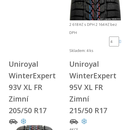
2 618 Kč
s DPH
2 164 Kč
bez
DPH
Skladem: 4 ks
Uniroyal
Uniroyal
WinterExpert
WinterExpert
93V XL FR
95V XL FR
Zimní
Zimní
205/50 R17
215/50 R17
AKCE