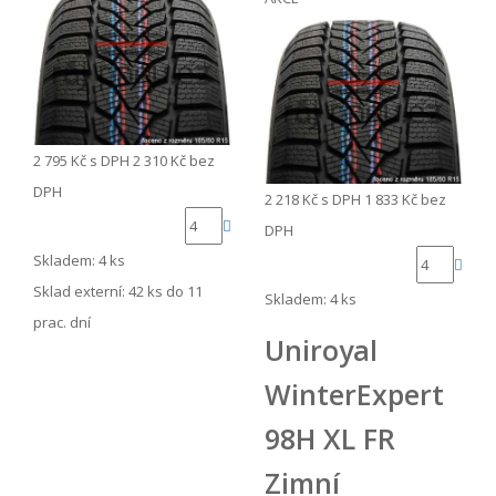
2 795 Kč
s DPH
2 310 Kč
bez
DPH
2 218 Kč
s DPH
1 833 Kč
bez
DPH
Skladem: 4 ks
Sklad externí:
42 ks do 11
Skladem: 4 ks
prac. dní
Uniroyal
WinterExpert
98H XL FR
Zimní