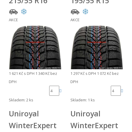
215/55 R16
195/55 R15
AKCE
AKCE
1 621 Kč
s DPH
1 340 Kč
bez
1 297 Kč
s DPH
1 072 Kč
bez
DPH
DPH
Skladem: 2 ks
Skladem: 1 ks
Uniroyal
Uniroyal
WinterExpert
WinterExpert