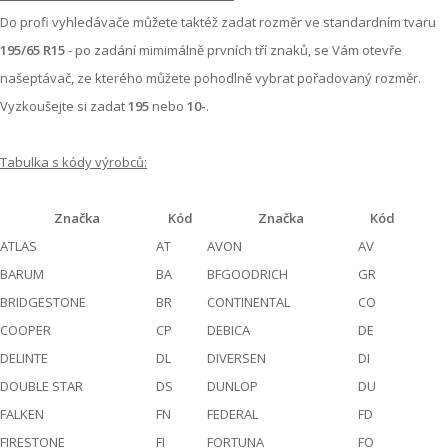
Do profi vyhledávače můžete taktéž zadat rozměr ve standardním tvaru
195/65 R15
- po zadání mimimálně prvních tří znaků, se Vám otevře
našeptávač, ze kterého můžete pohodlně vybrat pořadovaný rozměr.
Vyzkoušejte si zadat
195
nebo
10-
.
Tabulka s kódy výrobců:
Značka
Kód
Značka
Kód
ATLAS
AT
AVON
AV
BARUM
BA
BFGOODRICH
GR
BRIDGESTONE
BR
CONTINENTAL
CO
COOPER
CP
DEBICA
DE
DELINTE
DL
DIVERSEN
DI
DOUBLE STAR
DS
DUNLOP
DU
FALKEN
FN
FEDERAL
FD
FIRESTONE
FI
FORTUNA
FO