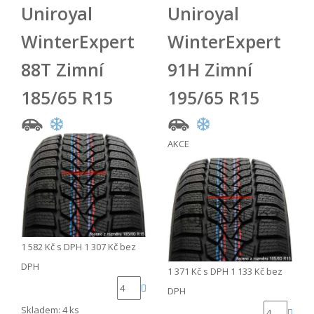
Uniroyal
Uniroyal
WinterExpert
WinterExpert
88T Zimní
91H Zimní
185/65 R15
195/65 R15
AKCE
1 582 Kč
s DPH
1 307 Kč
bez
DPH
1 371 Kč
s DPH
1 133 Kč
bez
DPH
Skladem: 4 ks