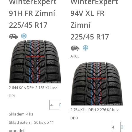
WinterExpert
WinterExpert
91H FR Zimní
94V XL FR
225/45 R17
Zimní
225/45 R17
AKCE
2 644 Kč
s DPH
2 185 Kč
bez
DPH
2 754 Kč
s DPH
2 276 Kč
bez
Skladem: 4 ks
DPH
Sklad externí:
50 ks do 11
prac. dní