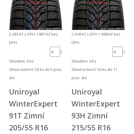
2 283 Kč
s DPH
1 887 Kč
bez
2 418 Kč
s DPH
1 998 Kč
bez
DPH
DPH
Skladem: 4 ks
Skladem: 4 ks
Sklad externí:
50 ks do 5 prac.
Sklad externí:
50 ks do 11
dní
prac. dní
Uniroyal
Uniroyal
WinterExpert
WinterExpert
91T Zimní
93H Zimní
205/55 R16
215/55 R16