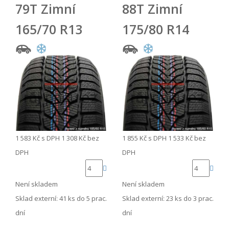
79T Zimní
88T Zimní
165/70 R13
175/80 R14
1 583 Kč
s DPH
1 308 Kč
bez
1 855 Kč
s DPH
1 533 Kč
bez
DPH
DPH
Není skladem
Není skladem
Sklad externí:
41 ks do 5 prac.
Sklad externí:
23 ks do 3 prac.
dní
dní