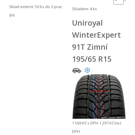
Sklad externí:
50 ks do 3 prac.
Skladem: 4 ks
dní
Uniroyal
WinterExpert
91T Zimní
195/65 R15
1 569 Kč
s DPH
1 297 Kč
bez
DPH