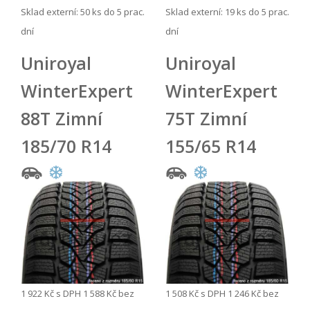
Sklad externí:
50 ks do 5 prac.
Sklad externí:
19 ks do 5 prac.
dní
dní
Uniroyal
Uniroyal
WinterExpert
WinterExpert
88T Zimní
75T Zimní
185/70 R14
155/65 R14
1 922 Kč
s DPH
1 588 Kč
bez
1 508 Kč
s DPH
1 246 Kč
bez