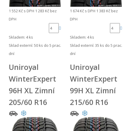
1 552 Kč
s DPH
1 283 Kč
bez
1 674 Kč
s DPH
1 383 Kč
bez
DPH
DPH
Skladem: 4 ks
Skladem: 4 ks
Sklad externí:
50 ks do 5 prac.
Sklad externí:
35 ks do 5 prac.
dní
dní
Uniroyal
Uniroyal
WinterExpert
WinterExpert
96H XL Zimní
99H XL Zimní
205/60 R16
215/60 R16