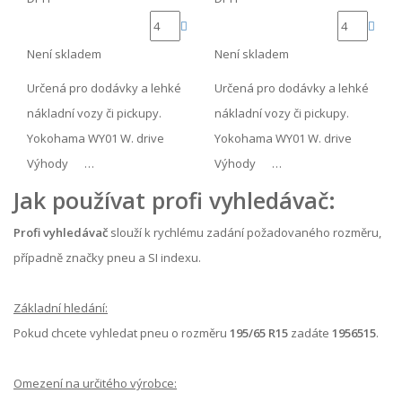
Není skladem
Není skladem
Určená pro dodávky a lehké
Určená pro dodávky a lehké
nákladní vozy či pickupy.
nákladní vozy či pickupy.
Yokohama WY01 W. drive
Yokohama WY01 W. drive
Výhody …
Výhody …
Jak používat profi vyhledávač:
Profi vyhledávač
slouží k rychlému zadání požadovaného rozměru,
případně značky pneu a SI indexu.
Základní hledání:
Pokud chcete vyhledat pneu o rozměru
195/65 R15
zadáte
1956515
.
Omezení na určitého výrobce: