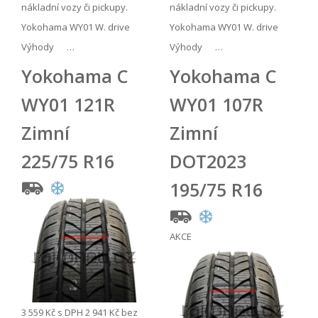
nákladní vozy či pickupy.
nákladní vozy či pickupy.
Yokohama WY01 W. drive
Yokohama WY01 W. drive
Výhody …
Výhody …
Yokohama C
Yokohama C
WY01 121R
WY01 107R
Zimní
Zimní
225/75 R16
DOT2023
195/75 R16
AKCE
3 559 Kč
s DPH
2 941 Kč
bez