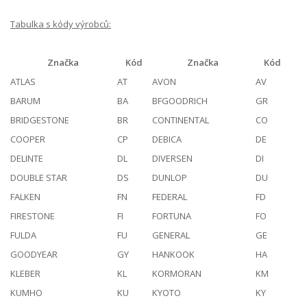
Tabulka s kódy výrobců:
Značka
Kód
Značka
Kód
ATLAS
AT
AVON
AV
BARUM
BA
BFGOODRICH
GR
BRIDGESTONE
BR
CONTINENTAL
CO
COOPER
CP
DEBICA
DE
DELINTE
DL
DIVERSEN
DI
DOUBLE STAR
DS
DUNLOP
DU
FALKEN
FN
FEDERAL
FD
FIRESTONE
FI
FORTUNA
FO
FULDA
FU
GENERAL
GE
GOODYEAR
GY
HANKOOK
HA
KLEBER
KL
KORMORAN
KM
KUMHO
KU
KYOTO
KY