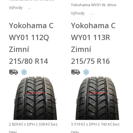
Yokohama WY01 W. drive
Výhody …
Výhody …
Yokohama C
Yokohama C
WY01 112Q
WY01 113R
Zimní
Zimní
215/80 R14
215/75 R16
2 829 Kč
s DPH
2 338 Kč
bez
3 319 Kč
s DPH
2 743 Kč
bez
DPH
DPH