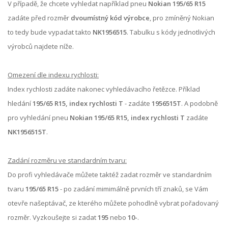
V případě, že chcete vyhledat například pneu
Nokian 195/65 R15
zadáte před rozměr
dvoumístný kód výrobce
, pro zmíněný Nokian
to tedy bude vypadat takto
NK1956515
. Tabulku s kódy jednotlivých
výrobců najdete níže.
Omezení dle indexu rychlosti:
Index rychlosti zadáte nakonec vyhledávacího řetězce. Příklad
hledání
195/65 R15, index rychlosti T
- zadáte
1956515T
. A podobně
pro vyhledání pneu
Nokian 195/65 R15, index rychlosti T
zadáte
NK1956515T
.
Zadání rozměru ve standardním tvaru:
Do profi vyhledávače můžete taktéž zadat rozměr ve standardním
tvaru
195/65 R15
- po zadání mimimálně prvních tří znaků, se Vám
otevře našeptávač, ze kterého můžete pohodlně vybrat pořadovaný
rozměr. Vyzkoušejte si zadat
195
nebo
10-
.