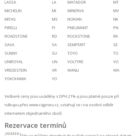
LASSA
LA
MATADOR
MT
MICHELIN
MI
MINERVA
MV
MITAS
MS
NOKIAN
NK
PIRELLI
PI
PNEUMANT
PN
ROADSTONE
RD
ROCKSTONE
RK
SAVA
SA
SEMPERIT
SE
SUNNY
SU
TOYO
TO
UNIROYAL
UN
VOLTYRE
VO
VREDESTEIN
VR
WANLI
WA
YOKOHAMA
YO
Veškeré ceny jsou uváděny s DPH 21% a jsou platné pouze při
nákupu přes www.rajpneu.cz, vztahují se i na osobní odběr
internetem objednaného zboží.
Rezervace termínů
Zde se můžete objednat do našich servisů na přesné datum