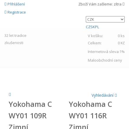
Přihlášení
Zboží Vám zašleme:
zítra
Registrace
CZ
SK
PL
32 let
tradice
V košíku:
0 ks
zkušenosti
Celkem:
0 Kč
Internetová sleva:
1%
Maloobchodní ceny
MENU
Vyhledávání
Yokohama C
Yokohama C
WY01 109R
WY01 116R
Zimní
Zimní