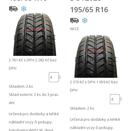
195/65 R16
AKCE
2 761 Kč
s DPH
2 282 Kč
bez
DPH
2 370 Kč
s DPH
1 959 Kč
bez
Skladem: 2 ks
DPH
Sklad externí:
2 ks do 3 prac.
dní
Skladem: 2 ks
Určená pro dodávky a lehké
Určená pro dodávky a lehké
nákladní vozy či pickupy.
nákladní vozy či pickupy.
Yokohama WY01 W. drive