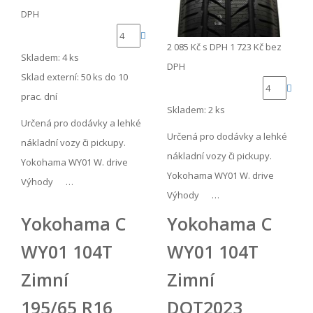
DPH
2 085 Kč
s DPH
1 723 Kč
bez
Skladem: 4 ks
DPH
Sklad externí:
50 ks do 10
prac. dní
Skladem: 2 ks
Určená pro dodávky a lehké
Určená pro dodávky a lehké
nákladní vozy či pickupy.
nákladní vozy či pickupy.
Yokohama WY01 W. drive
Yokohama WY01 W. drive
Výhody …
Výhody …
Yokohama C
Yokohama C
WY01 104T
WY01 104T
Zimní
Zimní
195/65 R16
DOT2023