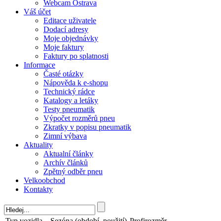
Webcam Ostrava
Váš účet
Editace uživatele
Dodací adresy
Moje objednávky
Moje faktury
Faktury po splatnosti
Informace
Časté otázky
Nápověda k e-shopu
Technický rádce
Katalogy a letáky
Testy pneumatik
Výpočet rozměrů pneu
Zkratky v popisu pneumatik
Zimní výbava
Aktuality
Aktualní články
Archív článků
Zpětný odběr pneu
Velkoobchod
Kontakty
Typ vozidla
Sezóna (období, použití)
Profirozměr