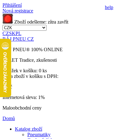
Přihlášení
help
Nová registrace
Zboží odešleme:
zítra
zavřít
CZ
SK
PL
RÁJ PNEU CZ
RÁJ PNEU
®
100% ONLINE
32 LET
Tradice, zkušenosti
Položek v košíku:
0 ks
Cena zboží v košíku s DPH:
0 Kč
Internetová sleva:
1%
Maloobchodní ceny
Domů
Katalog zboží
Pneumatiky