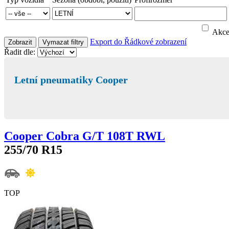
Akc
Export do
Řádkové zobrazení
Zobrazit
Vymazat filtry
Řadit dle:
Letní pneumatiky Cooper
Cooper Cobra G/T 108T RWL
255/70 R15
TOP