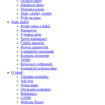
Ocelové disky
Hliníkové disky
Dojezdová kola
Duše, vložky, ventily
Pytle na pneu
Naše služby
Prodej pneu a disků
Pneuservis
Výměna oleje
Servis klimatizací
Čištění interiérů
Provoz automyček
Uskladnění pneumatik
Kontrola geometrie
TPMS
Renovace světlometů
Keramická ochrana laku
O firmě
Virtuální prohlídka
Náš tým
Volná místa
Obchodní podmínky
Reklamace
GDPR
Webcam Šenov