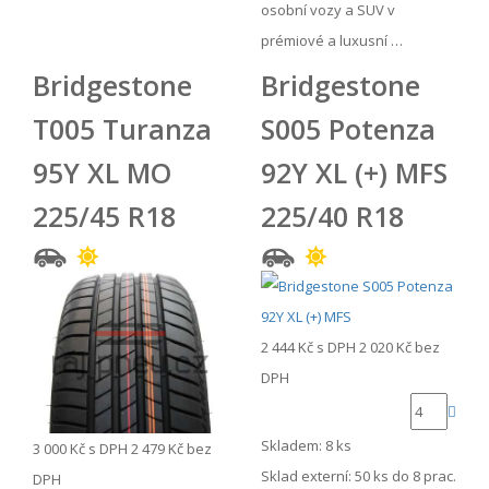
osobní vozy a SUV v
prémiové a luxusní …
Bridgestone
Bridgestone
T005 Turanza
S005 Potenza
95Y XL MO
92Y XL (+) MFS
225/45 R18
225/40 R18
2 444 Kč
s DPH
2 020 Kč
bez
DPH
Skladem: 8 ks
3 000 Kč
s DPH
2 479 Kč
bez
Sklad externí:
50 ks do 8 prac.
DPH