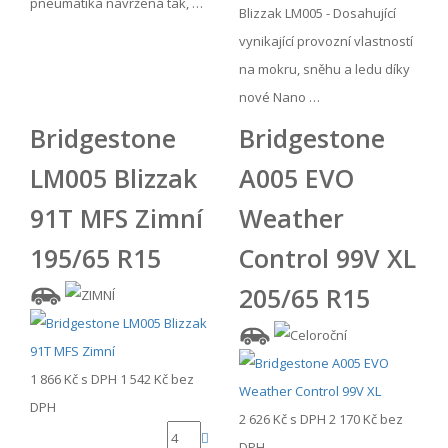
pneumatika navržená tak, …
Blizzak LM005 - Dosahující
vynikající provozní vlastností
na mokru, sněhu a ledu díky
nové Nano …
Bridgestone
Bridgestone
LM005 Blizzak
A005 EVO
91T MFS Zimní
Weather
195/65 R15
Control 99V XL
205/65 R15
1 866 Kč
s DPH
1 542 Kč
bez
DPH
2 626 Kč
s DPH
2 170 Kč
bez
DPH