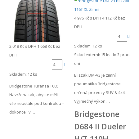
4 976 Kč
s DPH
4 112 Kč
bez
DPH
Skladem: 12 ks
2 018 Kč
s DPH
1 668 Kč
bez
Sklad externí:
15 ks do 3 prac.
DPH
dní
Skladem: 12 ks
Blizzak DM-V3 je zimní
pneumatika Bridgestone
Bridgestone Turanza T005
určená pro vozy SUV & 4x4. -
Navržena tak, abyste měli
Výjimečný výkon …
vše neustále pod kontrolou –
Bridgestone
dokonce i v …
D684 II Dueler
H/T 110H