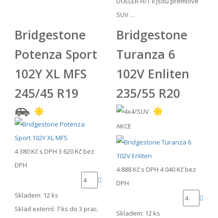
DUELER H/T II jsou premiové
SUV …
Bridgestone
Bridgestone
Potenza Sport
Turanza 6
102Y XL MFS
102V Enliten
245/45 R19
235/55 R20
AKCE
4 380 Kč
s DPH
3 620 Kč
bez
DPH
4 888 Kč
s DPH
4 040 Kč
bez
DPH
Skladem: 12 ks
Sklad externí:
7 ks do 3 prac.
Skladem: 12 ks