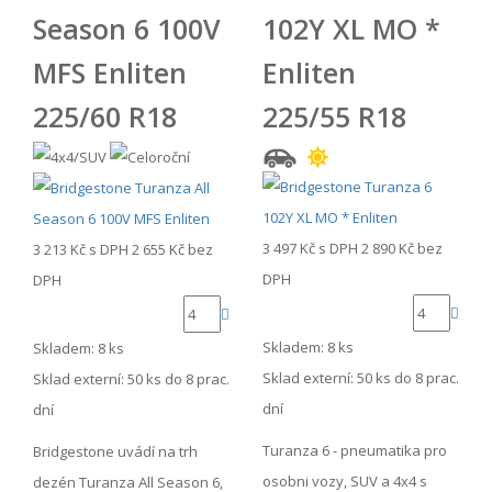
Season 6 100V
102Y XL MO *
MFS Enliten
Enliten
225/60 R18
225/55 R18
3 497 Kč
s DPH
2 890 Kč
bez
3 213 Kč
s DPH
2 655 Kč
bez
DPH
DPH
Skladem: 8 ks
Skladem: 8 ks
Sklad externí:
50 ks do 8 prac.
Sklad externí:
50 ks do 8 prac.
dní
dní
Turanza 6 - pneumatika pro
Bridgestone uvádí na trh
osobni vozy, SUV a 4x4 s
dezén Turanza All Season 6,