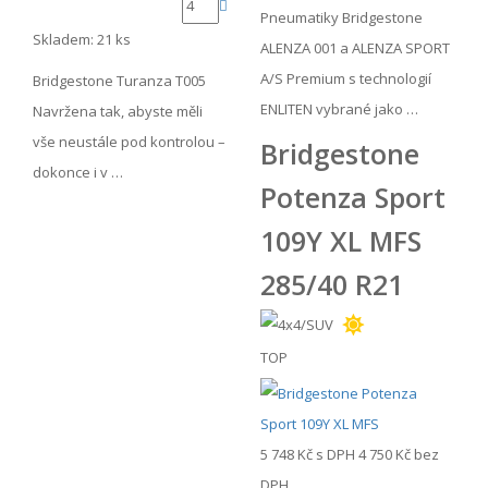
Pneumatiky Bridgestone
Skladem: 21 ks
ALENZA 001 a ALENZA SPORT
A/S Premium s technologií
Bridgestone Turanza T005
ENLITEN vybrané jako …
Navržena tak, abyste měli
vše neustále pod kontrolou –
Bridgestone
dokonce i v …
Potenza Sport
109Y XL MFS
285/40 R21
TOP
5 748 Kč
s DPH
4 750 Kč
bez
DPH