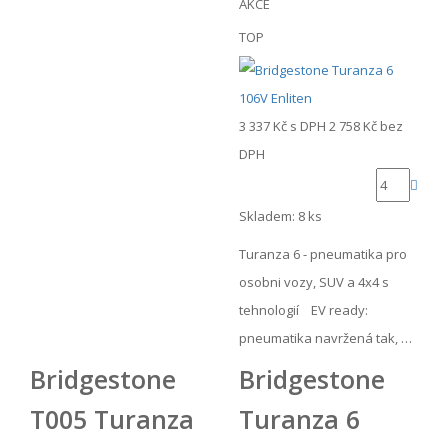
AKCE
TOP
3 337 Kč
s DPH
2 758 Kč
bez
DPH
Skladem: 8 ks
Turanza 6 - pneumatika pro
osobni vozy, SUV a 4x4 s
tehnologií EV ready:
pneumatika navržená tak, …
Bridgestone
Bridgestone
T005 Turanza
Turanza 6