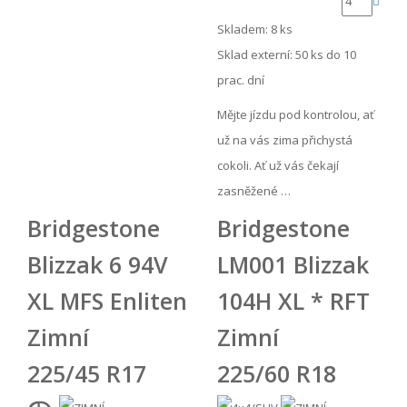
Skladem: 8 ks
Sklad externí:
50 ks do 10
prac. dní
Mějte jízdu pod kontrolou, ať
už na vás zima přichystá
cokoli. Ať už vás čekají
zasněžené …
Bridgestone
Bridgestone
Blizzak 6 94V
LM001 Blizzak
XL MFS Enliten
104H XL * RFT
Zimní
Zimní
225/45 R17
225/60 R18