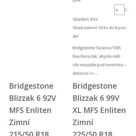
DPH
Skladem: 8 ks
Sklad externí:
50 ks do 8 prac.
dní
Bridgestone Turanza T005
Navržena tak, abyste měli
vše neustále pod kontrolou –
dokonce i v …
Bridgestone
Bridgestone
Blizzak 6 92V
Blizzak 6 99V
MFS Enliten
XL MFS Enliten
Zimní
Zimní
215/50 R18
225/50 R18