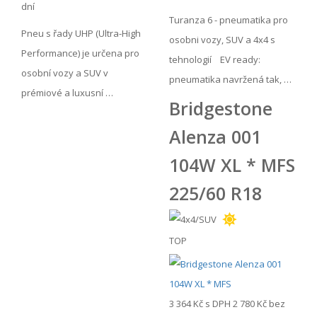
dní
Turanza 6 - pneumatika pro
Pneu s řady UHP (Ultra-High
osobni vozy, SUV a 4x4 s
Performance) je určena pro
tehnologií EV ready:
osobní vozy a SUV v
pneumatika navržená tak, …
prémiové a luxusní …
Bridgestone
Alenza 001
104W XL * MFS
225/60 R18
TOP
3 364 Kč
s DPH
2 780 Kč
bez