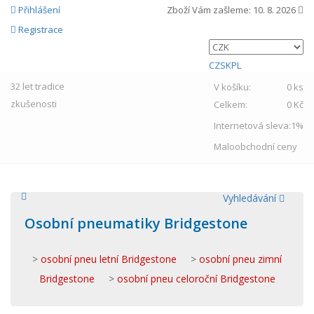
Přihlášení
Zboží Vám zašleme:
10. 8. 2026
Registrace
CZ
SK
PL
32 let
tradice
V košíku:
0 ks
zkušenosti
Celkem:
0 Kč
Internetová sleva:
1%
Maloobchodní ceny
Vyhledávání
Osobní pneumatiky Bridgestone
>
osobní pneu letní Bridgestone
>
osobní pneu zimní
Bridgestone
>
osobní pneu celoroční Bridgestone