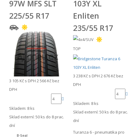
97W MFS SLT
103Y XL
225/55 R17
Enliten
235/55 R17
TOP
3 238 Kč
s DPH
2 676 Kč
bez
3 105 Kč
s DPH
2 566 Kč
bez
DPH
DPH
Skladem: 8 ks
Skladem: 8 ks
Sklad externí:
50 ks do 8 prac.
Sklad externí:
50 ks do 8 prac.
dní
dní
Turanza 6 - pneumatika pro
B-Seal