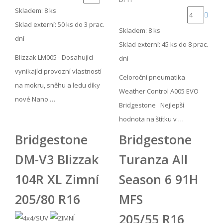
Skladem: 8 ks
Sklad externí:
50 ks do 3 prac.
Skladem: 8 ks
dní
Sklad externí:
45 ks do 8 prac.
Blizzak LM005 - Dosahující
dní
vynikající provozní vlastností
Celoroční pneumatika
na mokru, sněhu a ledu díky
Weather Control A005 EVO
nové Nano …
Bridgestone Nejlepší
hodnota na štítku v …
Bridgestone
Bridgestone
DM-V3 Blizzak
Turanza All
104R XL Zimní
Season 6 91H
205/80 R16
MFS
205/55 R16