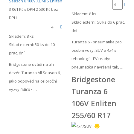
3 061 Kč
s DPH
2 530 Kč
bez
Skladem: 8 ks
DPH
Sklad externí:
50 ks do 6 prac.
dní
Skladem: 8 ks
Turanza 6 - pneumatika pro
Sklad externí:
50 ks do 10
osobni vozy, SUV a 4x4 s
prac. dní
tehnologií EV ready:
Bridgestone uvádí na trh
pneumatika navržená tak, …
dezén Turanza All Season 6,
Bridgestone
jako odpověď na celoroční
Turanza 6
výzvy řidičů • …
106V Enliten
255/60 R17