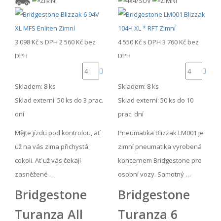
3 098 Kč
s DPH
2 560 Kč
bez
4 550 Kč
s DPH
3 760 Kč
bez
DPH
DPH
Skladem: 8 ks
Skladem: 8 ks
Sklad externí:
50 ks do 3 prac.
Sklad externí:
50 ks do 10
dní
prac. dní
Mějte jízdu pod kontrolou, ať
Pneumatika Blizzak LM001 je
už na vás zima přichystá
zimní pneumatika vyrobená
cokoli. Ať už vás čekají
koncernem Bridgestone pro
zasněžené …
osobní vozy. Samotný …
Bridgestone
Bridgestone
Turanza All
Turanza 6