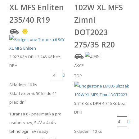
XL MFS Enliten
102W XL MFS
235/40 R19
Zimní
DOT2023
275/35 R20
3 927 Kč
s DPH
3 245 Kč
bez
AKCE
DPH
TOP
Skladem: 10 ks
Sklad externí:
50 ks do 11
prac. dní
5 743 Kč
s DPH
4 746 Kč
bez
DPH
Turanza 6 - pneumatika pro
osobni vozy, SUV a 4x4 s
Skladem: 10 ks
tehnologií EV ready: