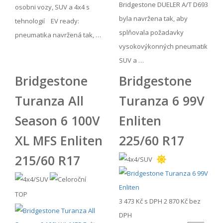
Bridgestone DUELER A/T D693
osobni vozy, SUV a 4x4 s
byla navržena tak, aby
tehnologií EV ready:
splňovala požadavky
pneumatika navržená tak, …
vysokovýkonných pneumatik
SUV a …
Bridgestone
Bridgestone
Turanza All
Turanza 6 99V
Season 6 100V
Enliten
XL MFS Enliten
225/60 R17
215/60 R17
TOP
3 473 Kč
s DPH
2 870 Kč
bez
DPH