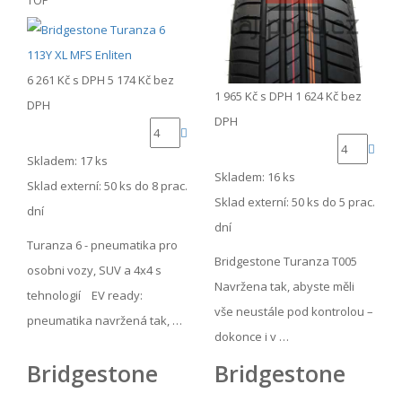
TOP
6 261 Kč
s DPH
5 174 Kč
bez
1 965 Kč
s DPH
1 624 Kč
bez
DPH
DPH
Skladem: 17 ks
Skladem: 16 ks
Sklad externí:
50 ks do 8 prac.
Sklad externí:
50 ks do 5 prac.
dní
dní
Turanza 6 - pneumatika pro
Bridgestone Turanza T005
osobni vozy, SUV a 4x4 s
Navržena tak, abyste měli
tehnologií EV ready:
vše neustále pod kontrolou –
pneumatika navržená tak, …
dokonce i v …
Bridgestone
Bridgestone