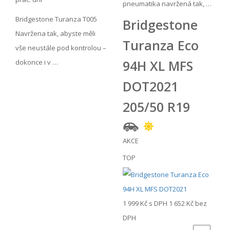
pneumatika navržená tak, …
Bridgestone Turanza T005
Bridgestone
Navržena tak, abyste měli
Turanza Eco
vše neustále pod kontrolou –
94H XL MFS
dokonce i v …
DOT2021
205/50 R19
AKCE
TOP
1 999 Kč
s DPH
1 652 Kč
bez
DPH