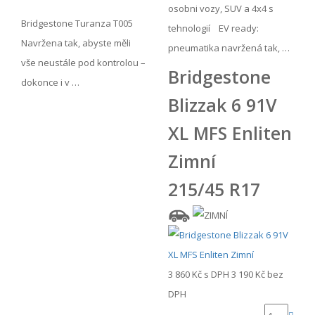
osobni vozy, SUV a 4x4 s
Bridgestone Turanza T005
tehnologií EV ready:
Navržena tak, abyste měli
pneumatika navržená tak, …
vše neustále pod kontrolou –
Bridgestone
dokonce i v …
Blizzak 6 91V
XL MFS Enliten
Zimní
215/45 R17
3 860 Kč
s DPH
3 190 Kč
bez
DPH