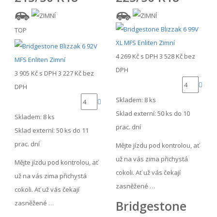
TOP
4 269 Kč
s DPH
3 528 Kč
bez
DPH
3 905 Kč
s DPH
3 227 Kč
bez
DPH
Skladem: 8 ks
Sklad externí:
50 ks do 10
Skladem: 8 ks
prac. dní
Sklad externí:
50 ks do 11
prac. dní
Mějte jízdu pod kontrolou, ať
už na vás zima přichystá
Mějte jízdu pod kontrolou, ať
cokoli. Ať už vás čekají
už na vás zima přichystá
zasněžené …
cokoli. Ať už vás čekají
Bridgestone
zasněžené …