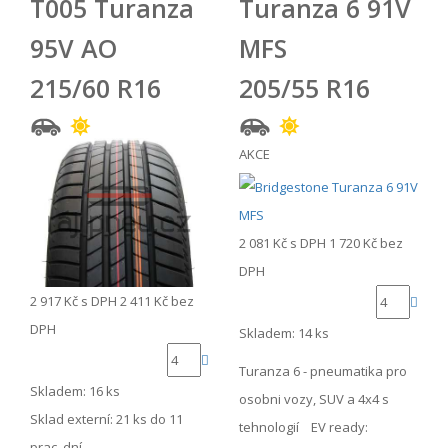
T005 Turanza
Turanza 6 91V
95V AO
MFS
215/60 R16
205/55 R16
AKCE
2 081 Kč
s DPH
1 720 Kč
bez
DPH
2 917 Kč
s DPH
2 411 Kč
bez
DPH
Skladem: 14 ks
Turanza 6 - pneumatika pro
Skladem: 16 ks
osobni vozy, SUV a 4x4 s
Sklad externí:
21 ks do 11
tehnologií EV ready:
prac. dní