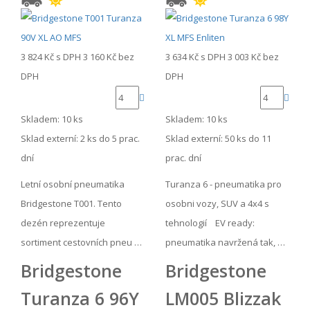
3 824 Kč
s DPH
3 160 Kč
bez
3 634 Kč
s DPH
3 003 Kč
bez
DPH
DPH
Skladem: 10 ks
Skladem: 10 ks
Sklad externí:
2 ks do 5 prac.
Sklad externí:
50 ks do 11
dní
prac. dní
Letní osobní pneumatika
Turanza 6 - pneumatika pro
Bridgestone T001. Tento
osobni vozy, SUV a 4x4 s
dezén reprezentuje
tehnologií EV ready:
sortiment cestovních pneu …
pneumatika navržená tak, …
Bridgestone
Bridgestone
Turanza 6 96Y
LM005 Blizzak