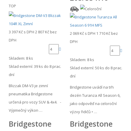
TOP
3 397 Kč
s DPH
2 807 Kč
bez
2 069 Kč
s DPH
1 710 Kč
bez
DPH
DPH
Skladem: 8 ks
Skladem: 8 ks
Sklad externí:
39 ks do 8 prac.
Sklad externí:
50 ks do 8 prac.
dní
dní
Blizzak DM-V3 je zimní
Bridgestone uvádí na trh
pneumatika Bridgestone
dezén Turanza All Season 6,
určená pro vozy SUV & 4x4. -
jako odpověď na celoroční
Výjimečný výkon …
výzvy řidičů • …
Bridgestone
Bridgestone