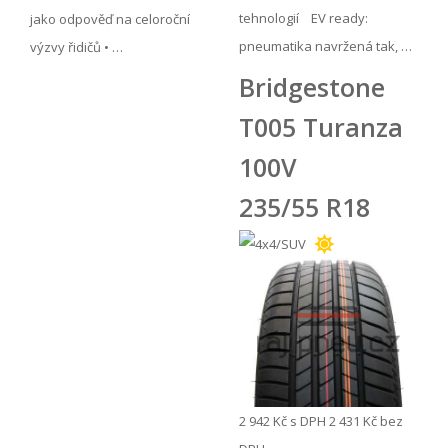
tehnologií EV ready:
jako odpověď na celoroční
pneumatika navržená tak, …
výzvy řidičů • …
Bridgestone
T005 Turanza
100V
235/55 R18
2 942 Kč
s DPH
2 431 Kč
bez