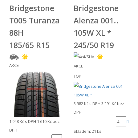
Bridgestone
Bridgestone
T005 Turanza
Alenza 001..
88H
105W XL *
185/65 R15
245/50 R19
AKCE
AKCE
TOP
3 982 Kč
s DPH
3 291 Kč
bez
DPH
1 948 Kč
s DPH
1 610 Kč
bez
DPH
Skladem: 21 ks