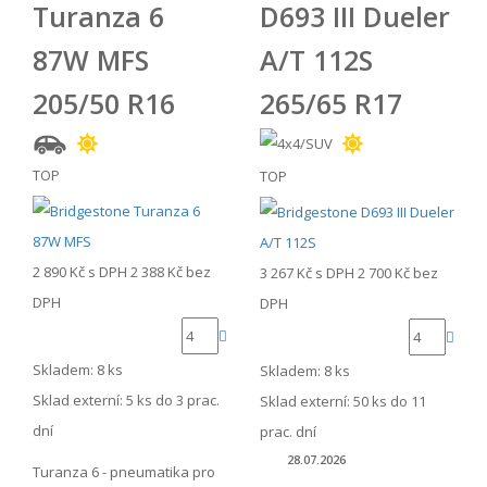
Turanza 6
D693 III Dueler
87W MFS
A/T 112S
205/50 R16
265/65 R17
TOP
TOP
2 890 Kč
s DPH
2 388 Kč
bez
3 267 Kč
s DPH
2 700 Kč
bez
DPH
DPH
Skladem: 8 ks
Skladem: 8 ks
Sklad externí:
5 ks do 3 prac.
Sklad externí:
50 ks do 11
dní
prac. dní
28.07.2026
Turanza 6 - pneumatika pro