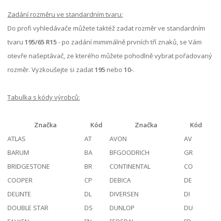
Zadání rozměru ve standardním tvaru:
Do profi vyhledávače můžete taktéž zadat rozměr ve standardním
tvaru
195/65 R15
- po zadání mimimálně prvních tří znaků, se Vám
otevře našeptávač, ze kterého můžete pohodlně vybrat pořadovaný
rozměr. Vyzkoušejte si zadat
195
nebo
10-
.
Tabulka s kódy výrobců:
Značka
Kód
Značka
Kód
ATLAS
AT
AVON
AV
BARUM
BA
BFGOODRICH
GR
BRIDGESTONE
BR
CONTINENTAL
CO
COOPER
CP
DEBICA
DE
DELINTE
DL
DIVERSEN
DI
DOUBLE STAR
DS
DUNLOP
DU