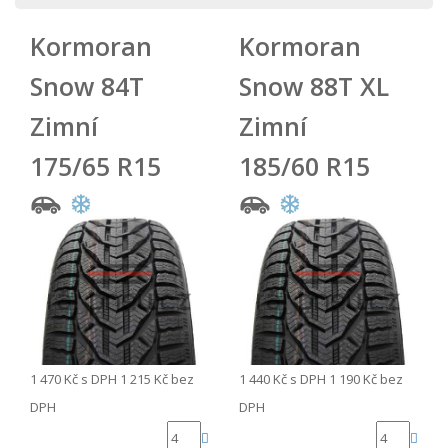
Kormoran
Kormoran
Snow 84T
Snow 88T XL
Zimní
Zimní
175/65 R15
185/60 R15
1 470 Kč
s DPH
1 215 Kč
bez
1 440 Kč
s DPH
1 190 Kč
bez
DPH
DPH