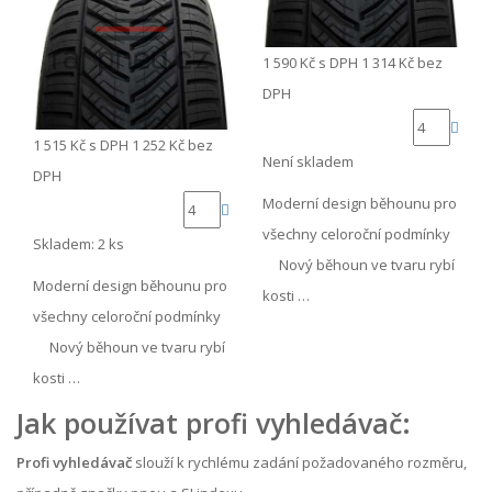
1 590 Kč
s DPH
1 314 Kč
bez
DPH
1 515 Kč
s DPH
1 252 Kč
bez
Není skladem
DPH
Moderní design běhounu pro
všechny celoroční podmínky
Skladem: 2 ks
Nový běhoun ve tvaru rybí
Moderní design běhounu pro
kosti …
všechny celoroční podmínky
Nový běhoun ve tvaru rybí
kosti …
Jak používat profi vyhledávač:
Profi vyhledávač
slouží k rychlému zadání požadovaného rozměru,