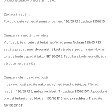
případně značky pneu a SI indexu.
Základní hledání:
Pokud chcete vyhledat pneu o rozměru
195/65 R15
zadáte
1956515
.
Omezení na určitého výrobce:
V případě, že chcete vyhledat například pneu
Nokian 195/65 R15
zadáte před rozměr
dvoumístný kód výrobce
, pro zmíněný Nokian
to tedy bude vypadat takto
NK1956515
. Tabulku s kódy jednotlivých
výrobců najdete níže.
Omezení dle indexu rychlosti:
Index rychlosti zadáte nakonec vyhledávacího řetězce. Příklad
hledání
195/65 R15, index rychlosti T
- zadáte
1956515T
. A podobně
pro vyhledání pneu
Nokian 195/65 R15, index rychlosti T
zadáte
NK1956515T
.