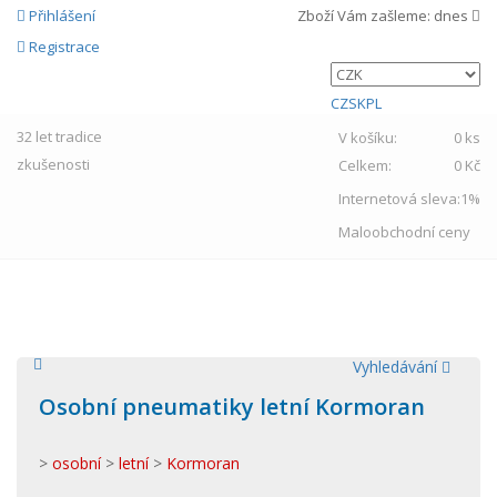
Přihlášení
Zboží Vám zašleme:
dnes
Registrace
CZ
SK
PL
32 let
tradice
V košíku:
0 ks
zkušenosti
Celkem:
0 Kč
Internetová sleva:
1%
Maloobchodní ceny
MENU
Vyhledávání
Osobní pneumatiky letní Kormoran
>
osobní
>
letní
>
Kormoran