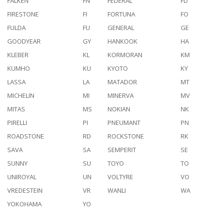
FALKEN
FN
FEDERAL
FD
FIRESTONE
FI
FORTUNA
FO
FULDA
FU
GENERAL
GE
GOODYEAR
GY
HANKOOK
HA
KLEBER
KL
KORMORAN
KM
KUMHO
KU
KYOTO
KY
LASSA
LA
MATADOR
MT
MICHELIN
MI
MINERVA
MV
MITAS
MS
NOKIAN
NK
PIRELLI
PI
PNEUMANT
PN
ROADSTONE
RD
ROCKSTONE
RK
SAVA
SA
SEMPERIT
SE
SUNNY
SU
TOYO
TO
UNIROYAL
UN
VOLTYRE
VO
VREDESTEIN
VR
WANLI
WA
YOKOHAMA
YO