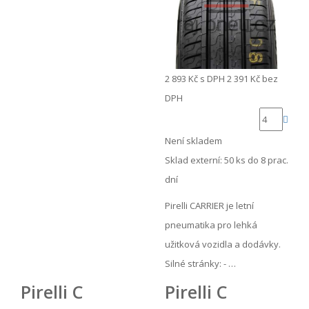
2 893 Kč
s DPH
2 391 Kč
bez
DPH
Není skladem
Sklad externí:
50 ks do 8 prac.
dní
Pirelli CARRIER je letní
pneumatika pro lehká
užitková vozidla a dodávky.
Silné stránky: - …
Pirelli C
Pirelli C