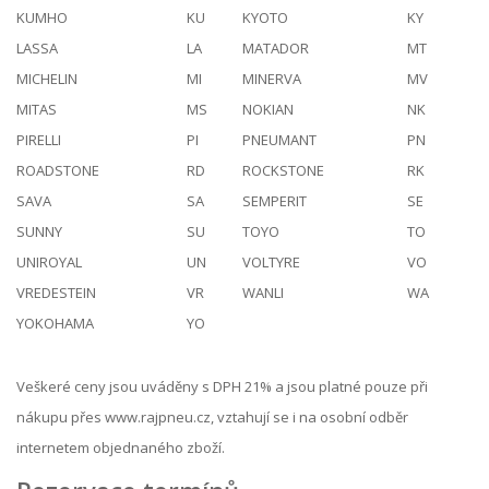
KUMHO
KU
KYOTO
KY
LASSA
LA
MATADOR
MT
MICHELIN
MI
MINERVA
MV
MITAS
MS
NOKIAN
NK
PIRELLI
PI
PNEUMANT
PN
ROADSTONE
RD
ROCKSTONE
RK
SAVA
SA
SEMPERIT
SE
SUNNY
SU
TOYO
TO
UNIROYAL
UN
VOLTYRE
VO
VREDESTEIN
VR
WANLI
WA
YOKOHAMA
YO
Veškeré ceny jsou uváděny s DPH 21% a jsou platné pouze při
nákupu přes www.rajpneu.cz, vztahují se i na osobní odběr
internetem objednaného zboží.