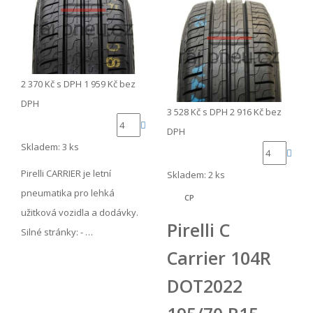
2 370 Kč
s DPH
1 959 Kč
bez
DPH
3 528 Kč
s DPH
2 916 Kč
bez
DPH
Skladem: 3 ks
Pirelli CARRIER je letní
Skladem: 2 ks
pneumatika pro lehká
CP
užitková vozidla a dodávky.
Pirelli C
Silné stránky: - …
Carrier 104R
DOT2022