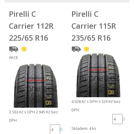
Pirelli C
Pirelli C
Carrier 112R
Carrier 115R
225/65 R16
235/65 R16
AKCE
4 028 Kč
s DPH
3 329 Kč
bez
DPH
3 563 Kč
s DPH
2 945 Kč
bez
DPH
Skladem: 4 ks