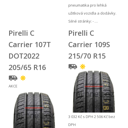
pneumatika pro lehká
užitková vozidla a dodávky.
Silné stránky: - …
Pirelli C
Pirelli C
Carrier 107T
Carrier 109S
DOT2022
215/70 R15
205/65 R16
AKCE
3 032 Kč
s DPH
2 506 Kč
bez
DPH