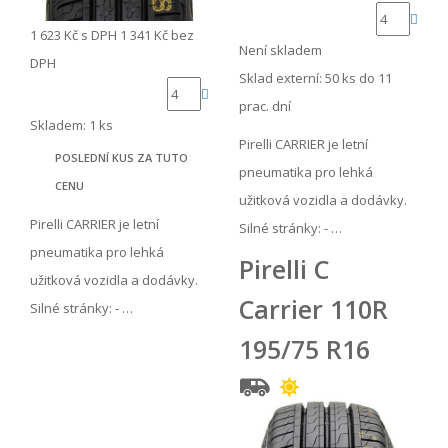
1 623 Kč
s DPH
1 341 Kč
bez
Není skladem
DPH
Sklad externí:
50 ks do 11
prac. dní
Skladem: 1 ks
Pirelli CARRIER je letní
POSLEDNÍ KUS ZA TUTO
pneumatika pro lehká
CENU
užitková vozidla a dodávky.
Pirelli CARRIER je letní
Silné stránky: - …
pneumatika pro lehká
Pirelli C
užitková vozidla a dodávky.
Carrier 110R
Silné stránky: - …
195/75 R16