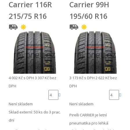
Carrier 116R
Carrier 99H
215/75 R16
195/60 R16
4 002 Kč
s DPH
3 307 Kč
bez
3 173 Kč
s DPH
2 622 Kč
bez
DPH
DPH
Není skladem
Není skladem
Sklad externí:
50 ks do 3 prac.
Pirelli CARRIER je letní
dní
pneumatika pro lehká