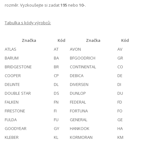
rozměr. Vyzkoušejte si zadat
195
nebo
10-
.
Tabulka s kódy výrobců:
Značka
Kód
Značka
Kód
ATLAS
AT
AVON
AV
BARUM
BA
BFGOODRICH
GR
BRIDGESTONE
BR
CONTINENTAL
CO
COOPER
CP
DEBICA
DE
DELINTE
DL
DIVERSEN
DI
DOUBLE STAR
DS
DUNLOP
DU
FALKEN
FN
FEDERAL
FD
FIRESTONE
FI
FORTUNA
FO
FULDA
FU
GENERAL
GE
GOODYEAR
GY
HANKOOK
HA
KLEBER
KL
KORMORAN
KM