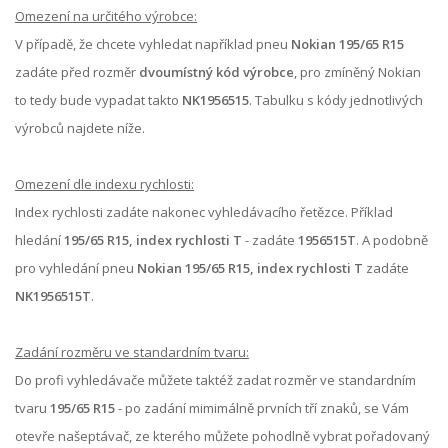
Omezení na určitého výrobce:
V případě, že chcete vyhledat například pneu
Nokian 195/65 R15
zadáte před rozměr
dvoumístný kód výrobce
, pro zmíněný Nokian
to tedy bude vypadat takto
NK1956515
. Tabulku s kódy jednotlivých
výrobců najdete níže.
Omezení dle indexu rychlosti:
Index rychlosti zadáte nakonec vyhledávacího řetězce. Příklad
hledání
195/65 R15, index rychlosti T
- zadáte
1956515T
. A podobně
pro vyhledání pneu
Nokian 195/65 R15, index rychlosti T
zadáte
NK1956515T
.
Zadání rozměru ve standardním tvaru:
Do profi vyhledávače můžete taktéž zadat rozměr ve standardním
tvaru
195/65 R15
- po zadání mimimálně prvních tří znaků, se Vám
otevře našeptávač, ze kterého můžete pohodlně vybrat pořadovaný