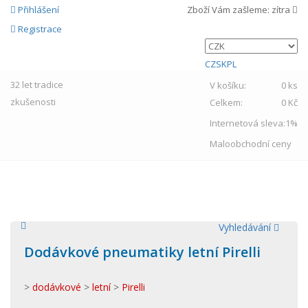
Přihlášení
Zboží Vám zašleme:
zítra
Registrace
CZ
SK
PL
32 let
tradice
V košíku:
0 ks
zkušenosti
Celkem:
0 Kč
Internetová sleva:
1%
Maloobchodní ceny
MENU
Vyhledávání
Dodávkové pneumatiky letní Pirelli
>
dodávkové
>
letní
>
Pirelli