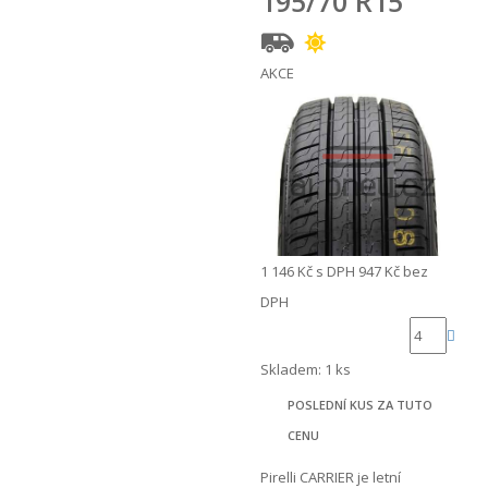
195/70 R15
AKCE
1 146 Kč
s DPH
947 Kč
bez
DPH
Skladem: 1 ks
POSLEDNÍ KUS ZA TUTO
CENU
Pirelli CARRIER je letní