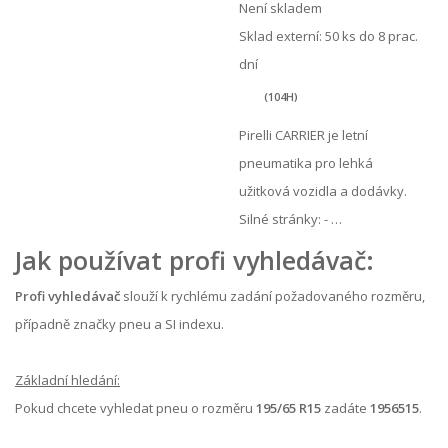
Není skladem
Sklad externí:
50 ks do 8 prac.
dní
(104H)
Pirelli CARRIER je letní
pneumatika pro lehká
užitková vozidla a dodávky.
Silné stránky: - …
Jak používat profi vyhledávač:
Profi vyhledávač
slouží k rychlému zadání požadovaného rozměru,
případně značky pneu a SI indexu.
Základní hledání:
Pokud chcete vyhledat pneu o rozměru
195/65 R15
zadáte
1956515
.