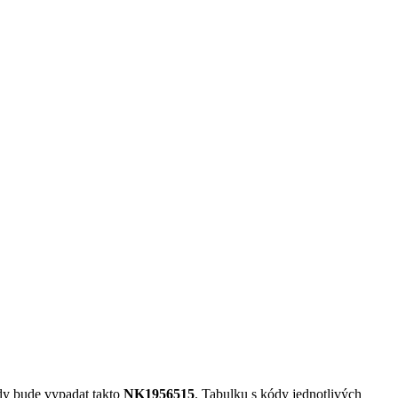
dy bude vypadat takto
NK1956515
. Tabulku s kódy jednotlivých