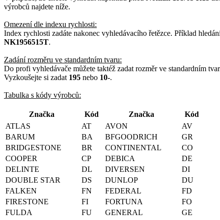
výrobců najdete níže.
Omezení dle indexu rychlosti:
Index rychlosti zadáte nakonec vyhledávacího řetězce. Příklad hledán
NK1956515T
.
Zadání rozměru ve standardním tvaru:
Do profi vyhledávače můžete taktéž zadat rozměr ve standardním tva
Vyzkoušejte si zadat
195
nebo
10-
.
Tabulka s kódy výrobců:
Značka
Kód
Značka
Kód
ATLAS
AT
AVON
AV
BARUM
BA
BFGOODRICH
GR
BRIDGESTONE
BR
CONTINENTAL
CO
COOPER
CP
DEBICA
DE
DELINTE
DL
DIVERSEN
DI
DOUBLE STAR
DS
DUNLOP
DU
FALKEN
FN
FEDERAL
FD
FIRESTONE
FI
FORTUNA
FO
FULDA
FU
GENERAL
GE