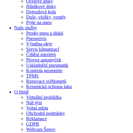
Ocelové disky
Hliníkové disky
Dojezdová kola
Duše, vložky, ventily
Pytle na pneu
Naše služby
Prodej pneu a disků
Pneuservis
Výměna oleje
Servis klimatizací
Čištění interiérů
Provoz automyček
Uskladnění pneumatik
Kontrola geometrie
TPMS
Renovace světlometů
Keramická ochrana laku
O firmě
Virtuální prohlídka
Náš tým
Volná místa
Obchodní podmínky
Reklamace
GDPR
Webcam Šenov