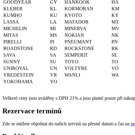
GOODYEAR
GY
HANKOOK
HA
KLEBER
KL
KORMORAN
KM
KUMHO
KU
KYOTO
KY
LASSA
LA
MATADOR
MT
MICHELIN
MI
MINERVA
MV
MITAS
MS
NOKIAN
NK
PIRELLI
PI
PNEUMANT
PN
ROADSTONE
RD
ROCKSTONE
RK
SAVA
SA
SEMPERIT
SE
SUNNY
SU
TOYO
TO
UNIROYAL
UN
VOLTYRE
VO
VREDESTEIN
VR
WANLI
WA
YOKOHAMA
YO
Veškeré ceny jsou uváděny s DPH 21% a jsou platné pouze při nákupu
Rezervace termínů
Zde se můžete objednat do našich servisů na přesné datum a čas na
pn