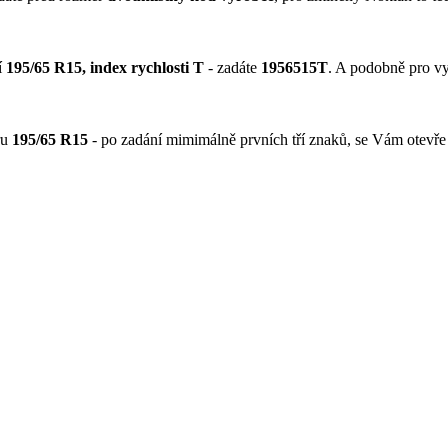
í
195/65 R15, index rychlosti T
- zadáte
1956515T
. A podobně pro v
ru
195/65 R15
- po zadání mimimálně prvních tří znaků, se Vám otevře