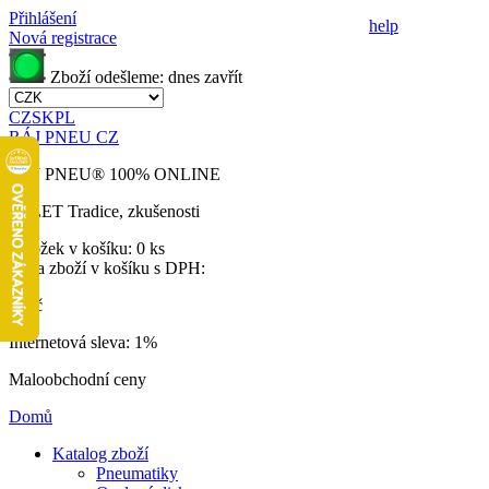
Přihlášení
help
Nová registrace
Zboží odešleme:
dnes
zavřít
CZ
SK
PL
RÁJ PNEU CZ
RÁJ PNEU
®
100% ONLINE
32 LET
Tradice, zkušenosti
Položek v košíku:
0 ks
Cena zboží v košíku s DPH:
0 Kč
Internetová sleva:
1%
Maloobchodní ceny
Domů
Katalog zboží
Pneumatiky