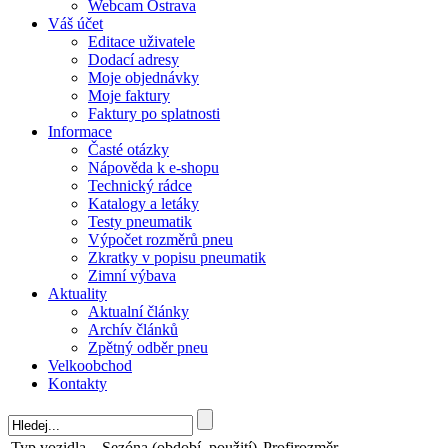
Webcam Ostrava
Váš účet
Editace uživatele
Dodací adresy
Moje objednávky
Moje faktury
Faktury po splatnosti
Informace
Časté otázky
Nápověda k e-shopu
Technický rádce
Katalogy a letáky
Testy pneumatik
Výpočet rozměrů pneu
Zkratky v popisu pneumatik
Zimní výbava
Aktuality
Aktualní články
Archív článků
Zpětný odběr pneu
Velkoobchod
Kontakty
Typ vozidla
Sezóna (období, použití)
Profirozměr