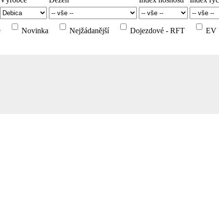
e
Novinka
Nejžádanější
Dojezdové - RFT
EV