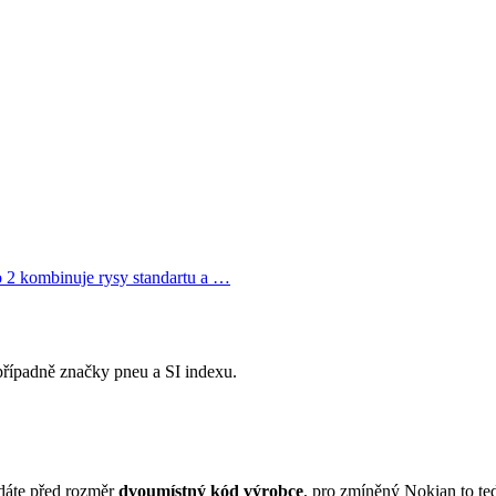
io 2 kombinuje rysy standartu a …
řípadně značky pneu a SI indexu.
dáte před rozměr
dvoumístný kód výrobce
, pro zmíněný Nokian to te