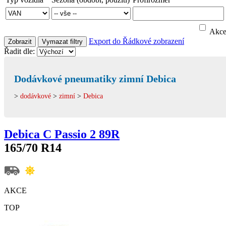
Akc
Export do
Řádkové zobrazení
Zobrazit
Vymazat filtry
Řadit dle:
Dodávkové pneumatiky zimní Debica
>
dodávkové
>
zimní
>
Debica
Debica C Passio 2 89R
165/70 R14
AKCE
TOP