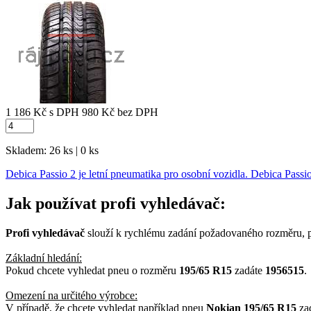
1 186 Kč
s DPH
980 Kč
bez DPH
Skladem: 26 ks | 0 ks
Debica Passio 2 je letní pneumatika pro osobní vozidla. Debica Pass
Jak používat profi vyhledávač:
Profi vyhledávač
slouží k rychlému zadání požadovaného rozměru, p
Základní hledání:
Pokud chcete vyhledat pneu o rozměru
195/65 R15
zadáte
1956515
.
Omezení na určitého výrobce:
V případě, že chcete vyhledat například pneu
Nokian 195/65 R15
za