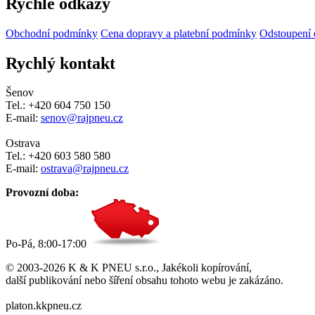
Rychlé odkazy
Obchodní podmínky
Cena dopravy a platební podmínky
Odstoupení 
Rychlý kontakt
Šenov
Tel.: +420 604 750 150
E-mail:
senov@rajpneu.cz
Ostrava
Tel.: +420 603 580 580
E-mail:
ostrava@rajpneu.cz
Provozní doba:
Po-Pá, 8:00-17:00
© 2003-2026 K & K PNEU s.r.o., Jakékoli kopírování,
další publikování nebo šíření obsahu tohoto webu je zakázáno.
platon.kkpneu.cz