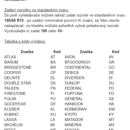
Zadání rozměru ve standardním tvaru:
Do profi vyhledávače můžete taktéž zadat rozměr ve standardním tvaru
195/65 R15
- po zadání mimimálně prvních tří znaků, se Vám otevře
našeptávač, ze kterého můžete pohodlně vybrat pořadovaný rozměr.
Vyzkoušejte si zadat
195
nebo
10-
.
Tabulka s kódy výrobců:
Značka
Kód
Značka
Kód
ATLAS
AT
AVON
AV
BARUM
BA
BFGOODRICH
GR
BRIDGESTONE
BR
CONTINENTAL
CO
COOPER
CP
DEBICA
DE
DELINTE
DL
DIVERSEN
DI
DOUBLE STAR
DS
DUNLOP
DU
FALKEN
FN
FEDERAL
FD
FIRESTONE
FI
FORTUNA
FO
FULDA
FU
GENERAL
GE
GOODYEAR
GY
HANKOOK
HA
KLEBER
KL
KORMORAN
KM
KUMHO
KU
KYOTO
KY
LASSA
LA
MATADOR
MT
MICHELIN
MI
MINERVA
MV
MITAS
MS
NOKIAN
NK