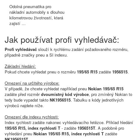
Odolná pneumatika pro
nákladní automobily s dlouhou
kilometrovou životností, která
zajistí …
Jak používat profi vyhledávač:
Profi vyhledávač
slouží k rychlému zadání požadovaného rozměru,
případně značky pneu a SI indexu.
Základní hledání:
Pokud chcete vyhledat pneu o rozměru
195/65 R15
zadáte
1956515
.
Omezení na určitého výrobce:
V případě, že chcete vyhledat například pneu
Nokian 195/65 R15
zadáte před rozměr
dvoumístný kód výrobce
, pro zmíněný Nokian to
tedy bude vypadat takto
NK1956515
. Tabulku s kódy jednotlivých
výrobců najdete níže.
Omezení dle indexu rychlosti:
Index rychlosti zadáte nakonec vyhledávacího řetězce. Příklad hledání
195/65 R15, index rychlosti T
- zadáte
1956515T
. A podobně pro
vyhledání pneu
Nokian 195/65 R15, index rychlosti T
zadáte
NK1956515T
.