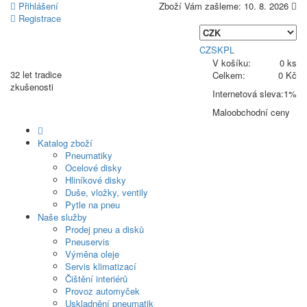
Přihlášení
Zboží Vám zašleme:
10. 8. 2026
Registrace
CZ
SK
PL
V košíku:
0 ks
32 let
tradice
Celkem:
0 Kč
zkušenosti
Internetová sleva:
1%
Maloobchodní ceny
Katalog zboží
Pneumatiky
Ocelové disky
Hliníkové disky
Duše, vložky, ventily
Pytle na pneu
Naše služby
Prodej pneu a disků
Pneuservis
Výměna oleje
Servis klimatizací
Čištění interiérů
Provoz automyček
Uskladnění pneumatik