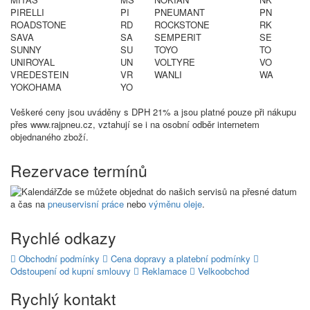
PIRELLI
PI
PNEUMANT
PN
ROADSTONE
RD
ROCKSTONE
RK
SAVA
SA
SEMPERIT
SE
SUNNY
SU
TOYO
TO
UNIROYAL
UN
VOLTYRE
VO
VREDESTEIN
VR
WANLI
WA
YOKOHAMA
YO
Veškeré ceny jsou uváděny s DPH 21% a jsou platné pouze při nákupu
přes www.rajpneu.cz, vztahují se i na osobní odběr internetem
objednaného zboží.
Rezervace termínů
Zde se můžete objednat do našich servisů na přesné datum
a čas na
pneuservisní práce
nebo
výměnu oleje
.
Rychlé odkazy
Obchodní podmínky
Cena dopravy a platební podmínky
Odstoupení od kupní smlouvy
Reklamace
Velkoobchod
Rychlý kontakt