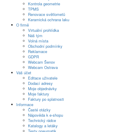
Kontrola geometrie
TPMS
Renovace světlometů
Keramická ochrana laku
O firmě
Virtuální prohlídka
Náš tým
Volná místa
Obchodní podmínky
Reklamace
GDPR
Webcam Šenov
Webcam Ostrava
Váš účet
Editace uživatele
Dodací adresy
Moje objednávky
Moje faktury
Faktury po splatnosti
Informace
Časté otázky
Nápověda k e-shopu
Technický rádce
Katalogy a letáky
Testy pneumatik