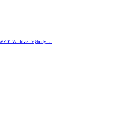
ma WY01 W. drive Výhody …