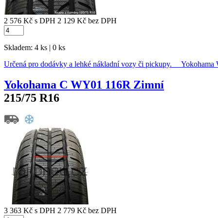
2 576 Kč
s DPH
2 129 Kč
bez DPH
Skladem: 4 ks | 0 ks
Určená pro dodávky a lehké nákladní vozy či pickupy. Yokoha
Yokohama C WY01 116R Zimní
215/75 R16
3 363 Kč
s DPH
2 779 Kč
bez DPH