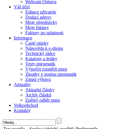
Webcam Ostrava
Váš účet
Editace uživatele
Dodací adresy
Moje objednávky
Moje faktury
Faktury po splatnosti
Informace
Časté otázky
Nápověda k e-shopu
Technický rádce
Katalogy a letáky
Testy pneumatik
Výpočet rozměrů pneu
Zkratky v popisu pneumatik
Zimní výbava
Aktuality
Aktualní články
Archív článků
Zpětný odběr pneu
Velkoobchod
Kontakty
Typ vozidla
Sezóna (období, použití)
Profirozměr