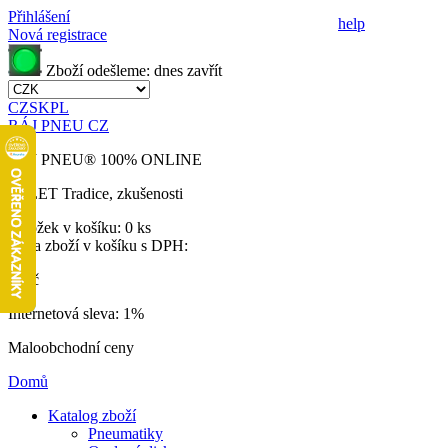
Přihlášení
help
Nová registrace
Zboží odešleme:
dnes
zavřít
CZ
SK
PL
RÁJ PNEU CZ
RÁJ PNEU
®
100% ONLINE
32 LET
Tradice, zkušenosti
Položek v košíku:
0 ks
Cena zboží v košíku s DPH:
0 Kč
Internetová sleva:
1%
Maloobchodní ceny
Domů
Katalog zboží
Pneumatiky