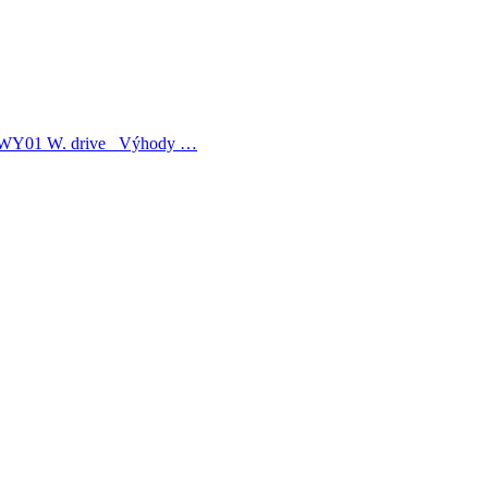
ma WY01 W. drive Výhody …