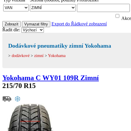
Akc
Export do
Řádkové zobrazení
Zobrazit
Vymazat filtry
Řadit dle:
Dodávkové pneumatiky zimní Yokohama
>
dodávkové
>
zimní
>
Yokohama
Yokohama C WY01 109R Zimní
215/70 R15