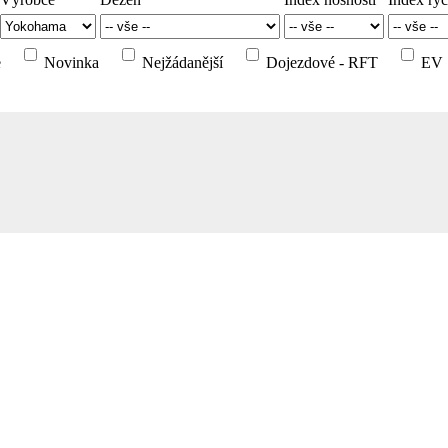
e
Novinka
Nejžádanější
Dojezdové - RFT
EV