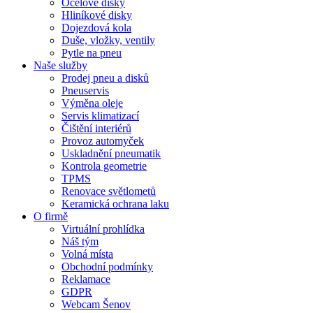
Ocelové disky
Hliníkové disky
Dojezdová kola
Duše, vložky, ventily
Pytle na pneu
Naše služby
Prodej pneu a disků
Pneuservis
Výměna oleje
Servis klimatizací
Čištění interiérů
Provoz automyček
Uskladnění pneumatik
Kontrola geometrie
TPMS
Renovace světlometů
Keramická ochrana laku
O firmě
Virtuální prohlídka
Náš tým
Volná místa
Obchodní podmínky
Reklamace
GDPR
Webcam Šenov