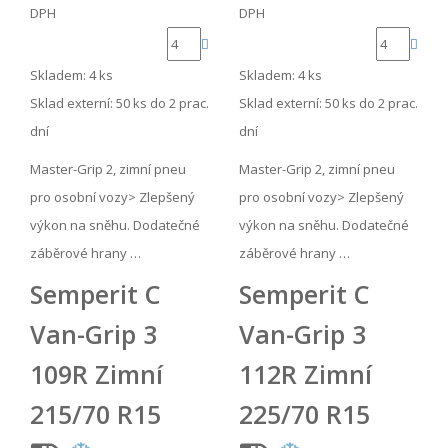
DPH
DPH
Skladem: 4 ks
Skladem: 4 ks
Sklad externí:
50 ks do 2 prac.
Sklad externí:
50 ks do 2 prac.
dní
dní
Master-Grip 2, zimní pneu
Master-Grip 2, zimní pneu
pro osobní vozy> Zlepšený
pro osobní vozy> Zlepšený
výkon na sněhu. Dodatečné
výkon na sněhu. Dodatečné
záběrové hrany …
záběrové hrany …
Semperit C
Semperit C
Van-Grip 3
Van-Grip 3
109R Zimní
112R Zimní
215/70 R15
225/70 R15