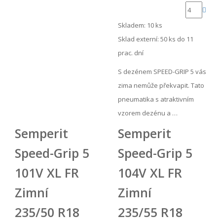
Skladem: 10 ks
Sklad externí:
50 ks do 11
prac. dní
S dezénem SPEED-GRIP 5 vás
zima nemůže překvapit. Tato
pneumatika s atraktivním
vzorem dezénu a …
Semperit
Semperit
Speed-Grip 5
Speed-Grip 5
101V XL FR
104V XL FR
Zimní
Zimní
235/50 R18
235/55 R18