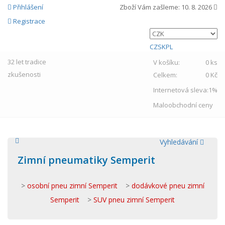
Přihlášení
Zboží Vám zašleme:
10. 8. 2026
Registrace
CZ
SK
PL
32 let
tradice
V košíku:
0 ks
zkušenosti
Celkem:
0 Kč
Internetová sleva:
1%
Maloobchodní ceny
Vyhledávání
Zimní pneumatiky Semperit
>
osobní pneu zimní Semperit
>
dodávkové pneu zimní
Semperit
>
SUV pneu zimní Semperit