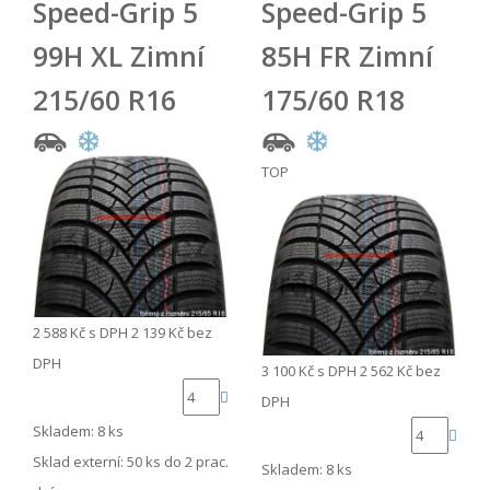
Speed-Grip 5
Speed-Grip 5
99H XL Zimní
85H FR Zimní
215/60 R16
175/60 R18
TOP
2 588 Kč
s DPH
2 139 Kč
bez
DPH
3 100 Kč
s DPH
2 562 Kč
bez
DPH
Skladem: 8 ks
Sklad externí:
50 ks do 2 prac.
Skladem: 8 ks