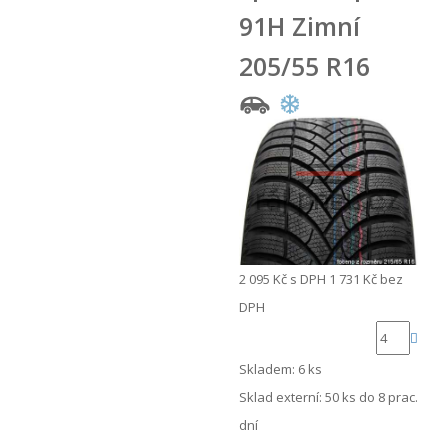
91H Zimní
205/55 R16
2 095 Kč
s DPH
1 731 Kč
bez
DPH
Skladem: 6 ks
Sklad externí:
50 ks do 8 prac.
dní