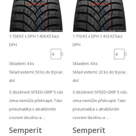
1 738 Kč
s DPH
1 436 Kč
bez
1 710 Kč
s DPH
1 413 Kč
bez
DPH
DPH
Skladem: 4 ks
Skladem: 4 ks
Sklad externí:
50 ks do 8 prac.
Sklad externí:
22 ks do 8 prac.
dní
dní
S dezénem SPEED-GRIP 5 vás
S dezénem SPEED-GRIP 5 vás
zima nemůže překvapit. Tato
zima nemůže překvapit. Tato
pneumatika s atraktivním
pneumatika s atraktivním
vzorem dezénu a …
vzorem dezénu a …
Semperit
Semperit