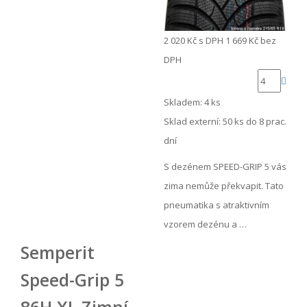
2 020 Kč
s DPH
1 669 Kč
bez
DPH
Skladem: 4 ks
Sklad externí:
50 ks do 8 prac.
dní
S dezénem SPEED-GRIP 5 vás
zima nemůže překvapit. Tato
pneumatika s atraktivním
vzorem dezénu a …
Semperit
Speed-Grip 5