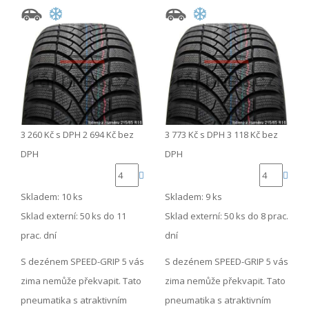
3 260 Kč
s DPH
2 694 Kč
bez
3 773 Kč
s DPH
3 118 Kč
bez
DPH
DPH
Skladem: 10 ks
Skladem: 9 ks
Sklad externí:
50 ks do 11
Sklad externí:
50 ks do 8 prac.
prac. dní
dní
S dezénem SPEED-GRIP 5 vás
S dezénem SPEED-GRIP 5 vás
zima nemůže překvapit. Tato
zima nemůže překvapit. Tato
pneumatika s atraktivním
pneumatika s atraktivním