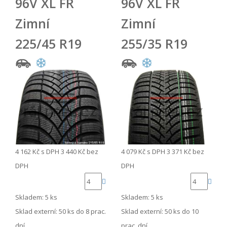
96V XL FR
96V XL FR
Zimní
Zimní
225/45 R19
255/35 R19
4 162 Kč
s DPH
3 440 Kč
bez
4 079 Kč
s DPH
3 371 Kč
bez
DPH
DPH
Skladem: 5 ks
Skladem: 5 ks
Sklad externí:
50 ks do 8 prac.
Sklad externí:
50 ks do 10
dní
prac. dní