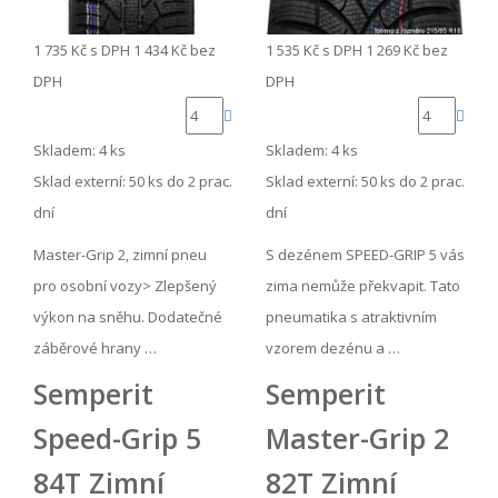
1 735 Kč
s DPH
1 434 Kč
bez
1 535 Kč
s DPH
1 269 Kč
bez
DPH
DPH
Skladem: 4 ks
Skladem: 4 ks
Sklad externí:
50 ks do 2 prac.
Sklad externí:
50 ks do 2 prac.
dní
dní
Master-Grip 2, zimní pneu
S dezénem SPEED-GRIP 5 vás
pro osobní vozy> Zlepšený
zima nemůže překvapit. Tato
výkon na sněhu. Dodatečné
pneumatika s atraktivním
záběrové hrany …
vzorem dezénu a …
Semperit
Semperit
Speed-Grip 5
Master-Grip 2
84T Zimní
82T Zimní