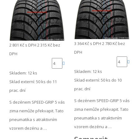
3 364 Kč
s DPH
2 780 Kč
bez
2 801 Kč
s DPH
2 315 Kč
bez
DPH
DPH
Skladem: 12 ks
Skladem: 12 ks
Sklad externí:
50 ks do 10
Sklad externí:
50 ks do 11
prac. dní
prac. dní
S dezénem SPEED-GRIP 5 vás
S dezénem SPEED-GRIP 5 vás
zima nemůže překvapit. Tato
zima nemůže překvapit. Tato
pneumatika s atraktivním
pneumatika s atraktivním
vzorem dezénu a …
vzorem dezénu a …