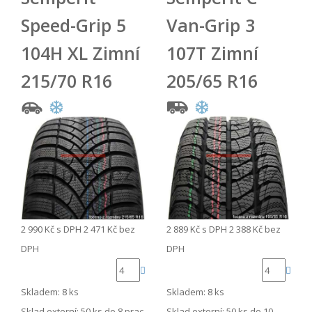
Speed-Grip 5
Van-Grip 3
104H XL Zimní
107T Zimní
215/70 R16
205/65 R16
2 990 Kč
s DPH
2 471 Kč
bez
2 889 Kč
s DPH
2 388 Kč
bez
DPH
DPH
Skladem: 8 ks
Skladem: 8 ks
Sklad externí:
50 ks do 8 prac.
Sklad externí:
50 ks do 10