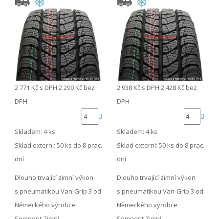
2 771 Kč
s DPH
2 290 Kč
bez
2 938 Kč
s DPH
2 428 Kč
bez
DPH
DPH
Skladem: 4 ks
Skladem: 4 ks
Sklad externí:
50 ks do 8 prac.
Sklad externí:
50 ks do 8 prac.
dní
dní
Dlouho trvající zimní výkon
Dlouho trvající zimní výkon
s pneumatikou Van-Grip 3 od
s pneumatikou Van-Grip 3 od
Německého výrobce
Německého výrobce
Semperit Zimní …
Semperit Zimní …