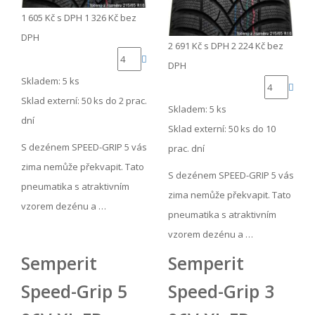
1 605 Kč
s DPH
1 326 Kč
bez
DPH
2 691 Kč
s DPH
2 224 Kč
bez
DPH
Skladem: 5 ks
Sklad externí:
50 ks do 2 prac.
Skladem: 5 ks
dní
Sklad externí:
50 ks do 10
S dezénem SPEED-GRIP 5 vás
prac. dní
zima nemůže překvapit. Tato
S dezénem SPEED-GRIP 5 vás
pneumatika s atraktivním
zima nemůže překvapit. Tato
vzorem dezénu a …
pneumatika s atraktivním
vzorem dezénu a …
Semperit
Semperit
Speed-Grip 5
Speed-Grip 3