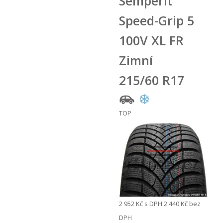
Semperit
Speed-Grip 5
100V XL FR
Zimní
215/60 R17
TOP
2 952 Kč
s DPH
2 440 Kč
bez
DPH