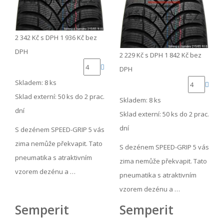
2 342 Kč
s DPH
1 936 Kč
bez
DPH
2 229 Kč
s DPH
1 842 Kč
bez
DPH
Skladem: 8 ks
Sklad externí:
50 ks do 2 prac.
Skladem: 8 ks
dní
Sklad externí:
50 ks do 2 prac.
dní
S dezénem SPEED-GRIP 5 vás
zima nemůže překvapit. Tato
S dezénem SPEED-GRIP 5 vás
pneumatika s atraktivním
zima nemůže překvapit. Tato
vzorem dezénu a …
pneumatika s atraktivním
vzorem dezénu a …
Semperit
Semperit