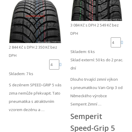
3 084 Kč
s DPH
2 549 Kč
bez
DPH
2 844 Kč
s DPH
2 350 Kč
bez
Skladem: 6 ks
DPH
Sklad externí:
50 ks do 2 prac.
dní
Skladem: 7 ks
Dlouho trvající zimní výkon
S dezénem SPEED-GRIP 5 vás
s pneumatikou Van-Grip 3 od
zima nemůže překvapit. Tato
Německého výrobce
pneumatika s atraktivním
Semperit Zimní …
vzorem dezénu a …
Semperit
Speed-Grip 5