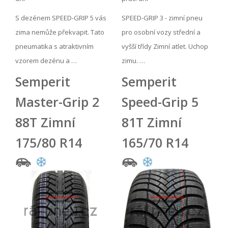
S dezénem SPEED-GRIP 5 vás
SPEED-GRIP 3 - zimní pneu
zima nemůže překvapit. Tato
pro osobní vozy střední a
pneumatika s atraktivním
vyšší třídy Zimní atlet. Uchop
vzorem dezénu a …
zimu. …
Semperit
Semperit
Master-Grip 2
Speed-Grip 5
88T Zimní
81T Zimní
175/80 R14
165/70 R14