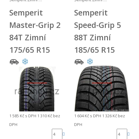
Semperit
Semperit
Master-Grip 2
Speed-Grip 5
84T Zimní
88T Zimní
175/65 R15
185/65 R15
1 585 Kč
s DPH
1 310 Kč
bez
1 604 Kč
s DPH
1 326 Kč
bez
DPH
DPH