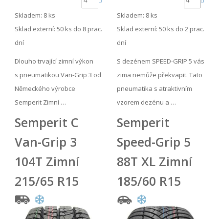
Skladem: 8 ks
Skladem: 8 ks
Sklad externí:
50 ks do 8 prac.
Sklad externí:
50 ks do 2 prac.
dní
dní
Dlouho trvající zimní výkon
S dezénem SPEED-GRIP 5 vás
s pneumatikou Van-Grip 3 od
zima nemůže překvapit. Tato
Německého výrobce
pneumatika s atraktivním
Semperit Zimní …
vzorem dezénu a …
Semperit C
Semperit
Van-Grip 3
Speed-Grip 5
104T Zimní
88T XL Zimní
215/65 R15
185/60 R15