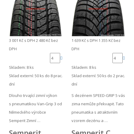
3 001 Kč
s DPH
2 480 Kč
bez
1 639 Kč
s DPH
1 355 Kč
bez
DPH
DPH
Skladem: 8 ks
Skladem: 8 ks
Sklad externí:
50 ks do 8 prac.
Sklad externí:
50 ks do 2 prac.
dní
dní
Dlouho trvající zimní výkon
S dezénem SPEED-GRIP 5 vás
s pneumatikou Van-Grip 3 od
zima nemůže překvapit. Tato
Německého výrobce
pneumatika s atraktivním
Semperit Zimní …
vzorem dezénu a …
Semperit
Semperit C