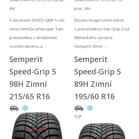
dní
prac. dní
S dezénem SPEED-GRIP 5 vás
Dlouho trvající zimní výkon
zima nemůže překvapit. Tato
s pneumatikou Van-Grip 3 od
pneumatika s atraktivním
Německého výrobce
vzorem dezénu a …
Semperit Zimní …
Semperit
Semperit
Speed-Grip 5
Speed-Grip 5
98H Zimní
89H Zimní
215/65 R16
195/60 R16
TOP