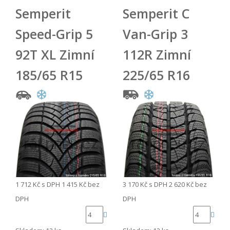
Semperit
Semperit C
Speed-Grip 5
Van-Grip 3
92T XL Zimní
112R Zimní
185/65 R15
225/65 R16
1 712 Kč
s DPH
1 415 Kč
bez
3 170 Kč
s DPH
2 620 Kč
bez
DPH
DPH