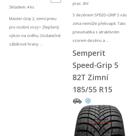
prac. dní
Skladem: 4 ks
S dezénem SPEED-GRIP 5 vás
Master-Grip 2, zimní pneu
zima nemůže překvapit. Tato
pro osobní vozy> Zlepšený
pneumatika s atraktivním
výkon na sněhu. Dodatečné
vzorem dezénu a …
záběrové hrany …
Semperit
Speed-Grip 5
82T Zimní
185/55 R15