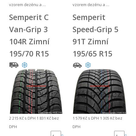
vzorem dezénu a …
vzorem dezénu a …
Semperit C
Semperit
Van-Grip 3
Speed-Grip 5
104R Zimní
91T Zimní
195/70 R15
195/65 R15
2 215 Kč
s DPH
1 831 Kč
bez
1 579 Kč
s DPH
1 305 Kč
bez
DPH
DPH