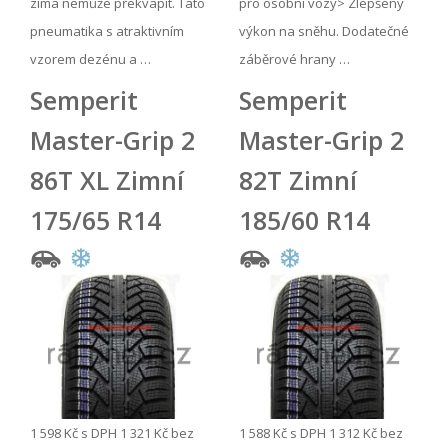
zima nemůže překvapit. Tato
pro osobní vozy> Zlepšený
pneumatika s atraktivním
výkon na sněhu. Dodatečné
vzorem dezénu a …
záběrové hrany …
Semperit
Semperit
Master-Grip 2
Master-Grip 2
86T XL Zimní
82T Zimní
175/65 R14
185/60 R14
1 598 Kč
s DPH
1 321 Kč
bez
1 588 Kč
s DPH
1 312 Kč
bez