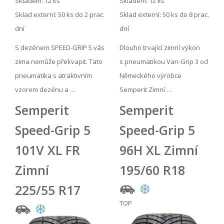
Skladem: 12 ks
Skladem: 12 ks
Sklad externí:
50 ks do 2 prac.
Sklad externí:
50 ks do 8 prac.
dní
dní
S dezénem SPEED-GRIP 5 vás
Dlouho trvající zimní výkon
zima nemůže překvapit. Tato
s pneumatikou Van-Grip 3 od
pneumatika s atraktivním
Německého výrobce
vzorem dezénu a …
Semperit Zimní …
Semperit
Semperit
Speed-Grip 5
Speed-Grip 5
101V XL FR
96H XL Zimní
Zimní
195/60 R18
225/55 R17
TOP