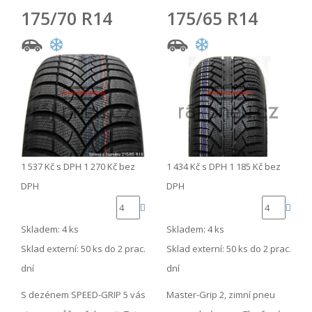
175/70 R14
175/65 R14
1 537 Kč
s DPH
1 270 Kč
bez
1 434 Kč
s DPH
1 185 Kč
bez
DPH
DPH
Skladem: 4 ks
Skladem: 4 ks
Sklad externí:
50 ks do 2 prac.
Sklad externí:
50 ks do 2 prac.
dní
dní
S dezénem SPEED-GRIP 5 vás
Master-Grip 2, zimní pneu