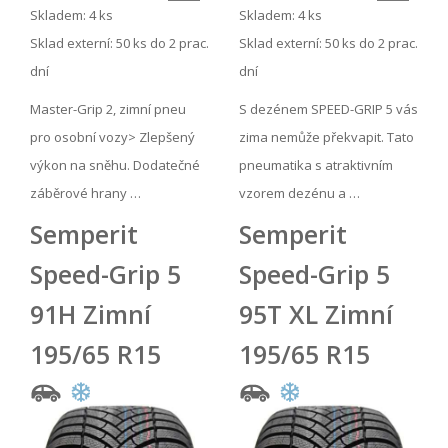
Skladem: 4 ks
Skladem: 4 ks
Sklad externí:
50 ks do 2 prac.
Sklad externí:
50 ks do 2 prac.
dní
dní
Master-Grip 2, zimní pneu
S dezénem SPEED-GRIP 5 vás
pro osobní vozy> Zlepšený
zima nemůže překvapit. Tato
výkon na sněhu. Dodatečné
pneumatika s atraktivním
záběrové hrany …
vzorem dezénu a …
Semperit
Semperit
Speed-Grip 5
Speed-Grip 5
91H Zimní
95T XL Zimní
195/65 R15
195/65 R15