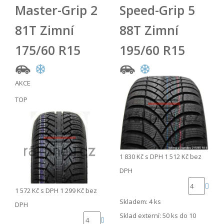
Master-Grip 2
Speed-Grip 5
81T Zimní
88T Zimní
175/60 R15
195/60 R15
AKCE
TOP
1 830 Kč
s DPH
1 512 Kč
bez
DPH
1 572 Kč
s DPH
1 299 Kč
bez
Skladem: 4 ks
DPH
Sklad externí:
50 ks do 10