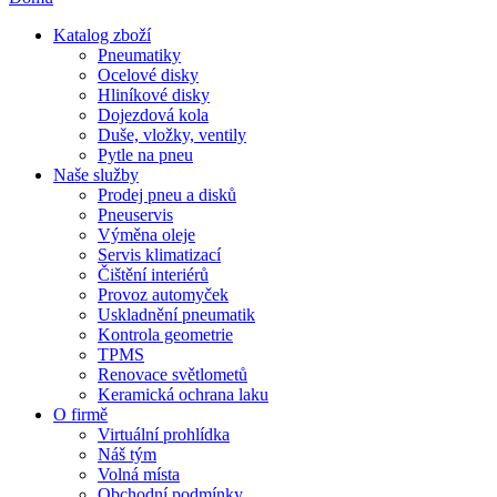
Katalog zboží
Pneumatiky
Ocelové disky
Hliníkové disky
Dojezdová kola
Duše, vložky, ventily
Pytle na pneu
Naše služby
Prodej pneu a disků
Pneuservis
Výměna oleje
Servis klimatizací
Čištění interiérů
Provoz automyček
Uskladnění pneumatik
Kontrola geometrie
TPMS
Renovace světlometů
Keramická ochrana laku
O firmě
Virtuální prohlídka
Náš tým
Volná místa
Obchodní podmínky