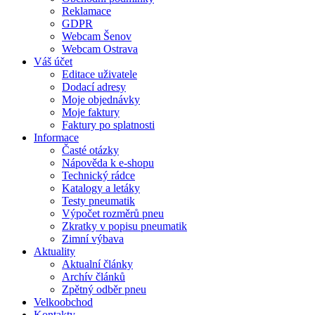
Reklamace
GDPR
Webcam Šenov
Webcam Ostrava
Váš účet
Editace uživatele
Dodací adresy
Moje objednávky
Moje faktury
Faktury po splatnosti
Informace
Časté otázky
Nápověda k e-shopu
Technický rádce
Katalogy a letáky
Testy pneumatik
Výpočet rozměrů pneu
Zkratky v popisu pneumatik
Zimní výbava
Aktuality
Aktualní články
Archív článků
Zpětný odběr pneu
Velkoobchod
Kontakty