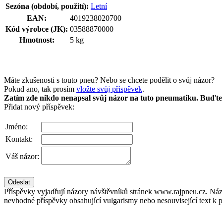
Sezóna (období, použití):
Letní
EAN:
4019238020700
Kód výrobce (JK):
03588870000
Hmotnost:
5 kg
Máte zkušenosti s touto pneu? Nebo se chcete podělit o svůj názor?
Pokud ano, tak prosím
vložte svůj příspěvek
.
Zatím zde nikdo nenapsal svůj názor na tuto pneumatiku. Buďte 
Přidat nový příspěvek:
Jméno:
Kontakt:
Váš názor:
Příspěvky vyjadřují názory návštěvníků stránek www.rajpneu.cz. Náz
nevhodné příspěvky obsahující vulgarismy nebo nesouvisející text k 