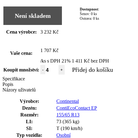
Dostupnost
:
Šenov:
0 ks
Není skladem
Ostrava:
0 ks
Cena výrobce:
3 232 Kč
1 707 Kč
Vaše cena:
/ks s DPH 21%
1 411 Kč bez DPH
Přidej do košíku
Koupit množství:
-
+
Specifikace
Popis
Názory uživatelů
Výrobce:
Continental
Dezén:
ContiEcoContact EP
Rozměr:
155/65 R13
LI:
73 (365 kg)
SI:
T (190 km/h)
Typ vozidla:
Osobní