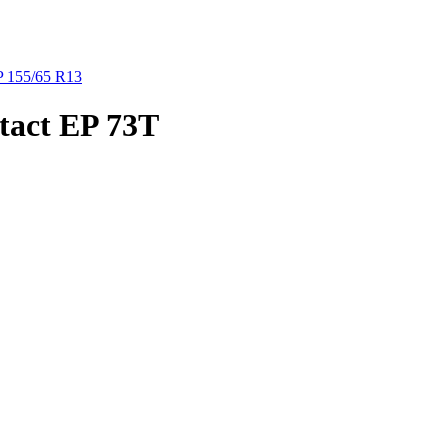
P
155/65 R13
tact EP 73T