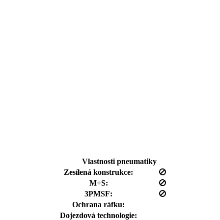
Vlastnosti pneumatiky
Zesílená konstrukce:
M+S:
3PMSF:
Ochrana ráfku:
Dojezdová technologie: