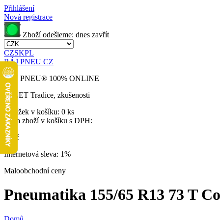
Přihlášení
Nová registrace
Zboží odešleme:
dnes
zavřít
CZ
SK
PL
RÁJ PNEU CZ
RÁJ PNEU
®
100% ONLINE
32 LET
Tradice, zkušenosti
Položek v košíku:
0 ks
Cena zboží v košíku s DPH:
0 Kč
Internetová sleva:
1%
Maloobchodní ceny
Pneumatika 155/65 R13 73 T Con
Domů