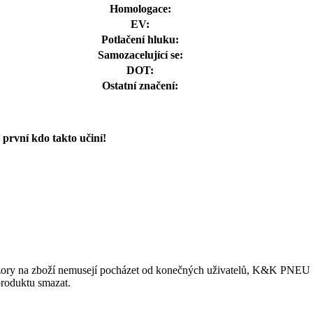
Homologace:
EV:
Potlačení hluku:
Samozacelující se:
DOT:
Ostatní značení:
první kdo takto učiní!
ory na zboží nemusejí pocházet od konečných uživatelů, K&K PNEU s.r.
produktu smazat.