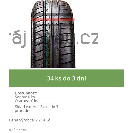
34 ks do 3 dní
Dostupnost:
Šenov:
0 ks
Ostrava:
0 ks
Sklad externí:
34 ks do 3
prac. dní
Cena výrobce:
2 214 Kč
Vaše cena: