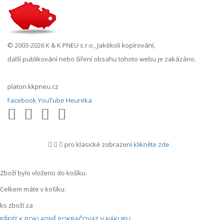
© 2003-2026 K & K PNEU s.r.o., Jakékoli kopírování,
další publikování nebo šíření obsahu tohoto webu je zakázáno.
platon.kkpneu.cz
Facebook
YouTube
Heureka
pro klasické zobrazení
klikněte zde
.
.
Zboží bylo vloženo do košíku.
Celkem máte v košíku:
ks zboží za
PŘEJÍT K POKLADNĚ
POKRAČOVAT V NÁKUPU