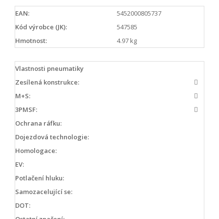
EAN:
5452000805737
Kód výrobce (JK):
547585
Hmotnost:
4.97 kg
Vlastnosti pneumatiky
Zesílená konstrukce:
M+S:
3PMSF:
Ochrana ráfku:
Dojezdová technologie:
Homologace:
EV:
Potlačení hluku:
Samozacelující se:
DOT:
Ostatní značení: