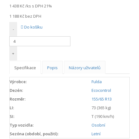
1 438 Kč
/ks s DPH 21%
1 188 Kč
bez DPH
Do košíku
-
+
Specifikace
Popis
Názory uživatelů
Výrobce:
Fulda
Dezén:
Ecocontrol
Rozměr:
155/65 R13
LI:
73 (365 kg)
SI:
T (190 km/h)
Typ vozidla:
Osobní
Sezóna (období, použití):
Letní