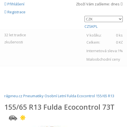
Přihlášení
Zboží Vám zašleme:
dnes
Registrace
CZ
SK
PL
32 let
tradice
V košíku:
0 ks
zkušenosti
Celkem:
0 Kč
Internetová sleva:
1%
Maloobchodní ceny
MENU
rájpneu.cz
Pneumatiky
Osobní
Letní
Fulda
Ecocontrol
155/65 R13
155/65 R13 Fulda Ecocontrol 73T