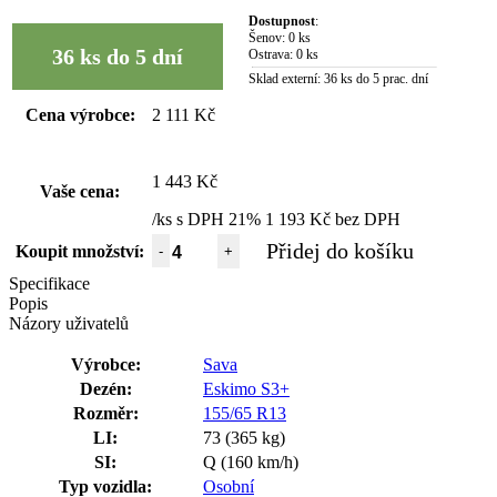
Dostupnost
:
Šenov:
0 ks
36 ks do 5 dní
Ostrava:
0 ks
Sklad externí:
36 ks do 5 prac. dní
Cena výrobce:
2 111 Kč
1 443 Kč
Vaše cena:
/ks s DPH 21%
1 193 Kč bez DPH
Přidej do košíku
Koupit množství:
-
+
Specifikace
Popis
Názory uživatelů
Výrobce:
Sava
Dezén:
Eskimo S3+
Rozměr:
155/65 R13
LI:
73 (365 kg)
SI:
Q (160 km/h)
Typ vozidla:
Osobní