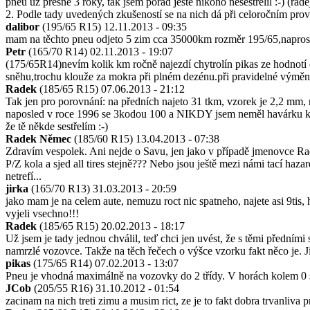
pneu už přesně 3 roky, tak jsem pořád ještě nikoho nesestřelil :-) (
2. Podle tady uvedených zkušeností se na nich dá při celoročním provoz
dalibor
(195/65 R15)
12.11.2013 - 09:35
mam na těchto pneu odjeto 5 zim cca 35000km rozměr 195/65,naprost
Petr
(165/70 R14)
02.11.2013 - 19:07
(175/65R14)nevím kolik km ročně najezdí chytrolín pikas ze hodnotí d
sněhu,trochu klouže za mokra při plném dezénu.při pravidelné výměně 
Radek
(185/65 R15)
07.06.2013 - 21:12
Tak jen pro porovnání: na předních najeto 31 tkm, vzorek je 2,2 mm, 
naposled v roce 1996 se 3kodou 100 a NIKDY jsem neměl havárku kvů
že tě někde sestřelím :-)
Radek Němec
(185/60 R15)
13.04.2013 - 07:38
Zdravím vespolek. Ani nejde o Savu, jen jako v případě jmenovce Ra
P/Z kola a sjed all tires stejně??? Nebo jsou ještě mezi námi tací haz
netrefí...
jirka
(165/70 R13)
31.03.2013 - 20:59
jako mam je na celem aute, nemuzu roct nic spatneho, najete asi 9tis
vyjeli vsechno!!!
Radek
(185/65 R15)
20.02.2013 - 18:17
Už jsem je tady jednou chválil, teď chci jen uvést, že s těmi předními
namrzlé vozovce. Takže na těch řečech o výšce vzorku fakt něco je. J
pikas
(175/65 R14)
07.02.2013 - 13:07
Pneu je vhodná maximálně na vozovky do 2 třídy. V horách kolem 0 s
JCob
(205/55 R16)
31.10.2012 - 01:54
zacinam na nich treti zimu a musim rict, ze je to fakt dobra trvanliva