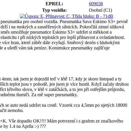
EPREL:
609038
Typ vozidla:
Osobní (C1)
pneumatika pro osobní vozidla. Pneumatika Sava Eskimo S3+ pevně
drží i na mokrých a zasněžených silnicích. Pokročilá zimní siliková
směs umožňuje pneumatice Eskimo S3+ udržet si měkkost a
elasticitu i při nízkých teplotách pro lepší přilnavost a ovladatelnost.
 více hran, které záběr dále zvyšují. Směrový dezén s hlubokými
e a ušetří vám tak peníze. Konstrukce pneumatiky zajišťuje
mm, tak jsem je dojezdil teď v létě 17, kdy je skoro listopad a ty
ch teplot jsou v pohodě, jen jsem je více hustil. Když začaly druhou
ct křivého slova, v létě v zatáčkách, a to jen při ostřejším průjezdu,
 a vadnému tlumiči. Za mě super pneumatiky.
km/h se auto nedá udržet na cestě. Vzorek cca 4,5mm po ujetých 18000
ručit nemohu.
z K+K. Vše dopadlo OK!!!! Mám potvrzení i s grafem ze značkového
 by 1.4 na Apríla :-) ???