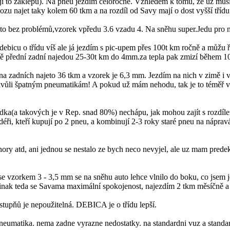
raději to zaklepu). Na pneu jezdím celoročně. Vzhledem k tomu, že už 
u najet taky kolem 60 tkm a na rozdíl od Savy mají o dost vyšší třídu p
o bez problémů,vzorek vpředu 3.6 vzadu 4. Na sněhu super.Jedu pro 
ebicu o třídu víš ale já jezdím s pic-upem přes 100t km ročně a můžu ř
přední zadní najedou 25-30t km do 4mm.za tepla pak zmizí během 10t km 
na zadních najeto 36 tkm a vzorek je 6,3 mm. Jezdím na nich v zimě i 
li špatným pneumatikám! A pokud už mám nehodu, tak je to téměř ve v
dka(a takových je v Rep. snad 80%) nechápu, jak mohou zajít s rozdíl
ardéři, kteří kupují po 2 pneu, a kombinují 2-3 roky staré pneu na nápr
, hory atd, ani jednou se nestalo ze bych neco nevyjel, ale uz mam pred
 se vzorkem 3 - 3,5 mm se na sněhu auto lehce vlnilo do boku, co jsem j
inak teda se Savama maximální spokojenost, najezdím 2 tkm měsíčně a p
tupňů je nepoužitelná. DEBICA je o třídu lepší.
 pneumatika. nema zadne vyrazne nedostatky. na standardni vuz a standar