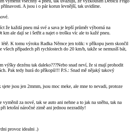
musím vyměnit všechny 4 pneu, tak uvažuju, že vyzkouším Debicu Frigo
řilnavosti. A jsou i o pár korun levnější, tak uvidíme.
nové.
íct že každá pneu má své a sava je lepší průměr výborná na
ale dají se i šetřit a najet o trošku víc ale to kažé pneu.
v létě. K tomu výroku Radka Němce jen tolik: v příkopu jsem skončil
šech případech při rychlostech do 20 km/h, takže se nemusíš bát,
em výšky dezénu tak daleko???Nebo snad neví, že si mají prohodit
avách. Pak tedy hurá do příkopů!!! P.S.: Snad mě nějaký takový
ek sjete jsou jen 2mmm, jsou moc meke, ale mne to nevadi, protoze
e vyměnil za nové, tak se auto ani nehne a to jak na sněhu, tak na
ři letošní náročné zimě ani jednou nezradily!
dni provoz idealni .)