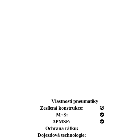
Vlastnosti pneumatiky
Zesílená konstrukce:
M+S:
3PMSF:
Ochrana ráfku:
Dojezdová technologie: