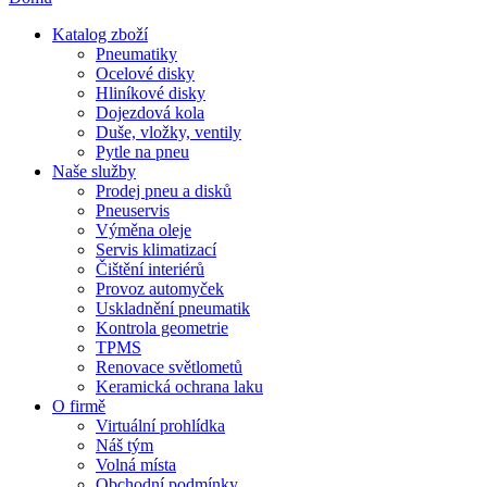
Katalog zboží
Pneumatiky
Ocelové disky
Hliníkové disky
Dojezdová kola
Duše, vložky, ventily
Pytle na pneu
Naše služby
Prodej pneu a disků
Pneuservis
Výměna oleje
Servis klimatizací
Čištění interiérů
Provoz automyček
Uskladnění pneumatik
Kontrola geometrie
TPMS
Renovace světlometů
Keramická ochrana laku
O firmě
Virtuální prohlídka
Náš tým
Volná místa
Obchodní podmínky