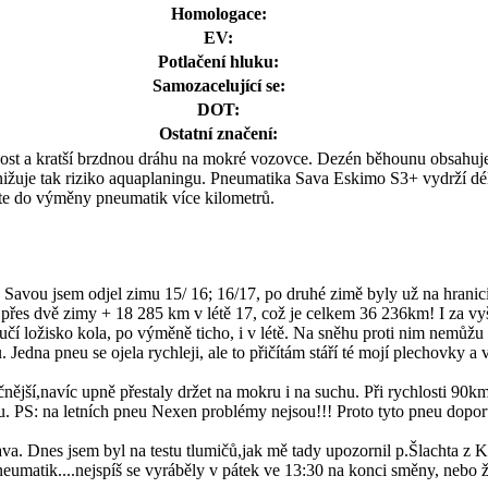
Homologace:
EV:
Potlačení hluku:
Samozacelující se:
DOT:
Ostatní značení:
avost a kratší brzdnou dráhu na mokré vozovce. Dezén běhounu obsahuje
ižuje tak riziko aquaplaningu. Pneumatika Sava Eskimo S3+ vydrží dél
te do výměny pneumatik více kilometrů.
Savou jsem odjel zimu 15/ 16; 16/17, po druhé zimě byly už na hranici 4
es dvě zimy + 18 285 km v létě 17, což je celkem 36 236km! I za vyšší
učí ložisko kola, po výměně ticho, i v létě. Na sněhu proti nim nemůžu ří
. Jedna pneu se ojela rychleji, ale to přičítám stáří té mojí plechovky
nější,navíc upně přestaly držet na mokru i na suchu. Při rychlosti 90
. PS: na letních pneu Nexen problémy nejsou!!! Proto tyto pneu dopo
va. Dnes jsem byl na testu tlumičů,jak mě tady upozornil p.Šlachta 
eumatik....nejspíš se vyráběly v pátek ve 13:30 na konci směny, nebo že