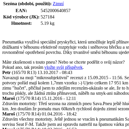
Sezóna (období, použití):
Zimní
EAN:
5452000640857
Kód výrobce (JK):
527184
Hmotnost:
5.19 kg
Pneumatika využívá speciální pryskyřici, která umožňuje lepší přiln
drážkami v běhounu efektivně rozptyluje vodu i sněhovou břečku a sn
rovnoměrné opotřebení povrchu. Díky trvanlivé směsi běhounu ujede
Máte zkušenosti s touto pneu? Nebo se chcete podělit o svůj názor?
Pokud ano, tak prosím
vložte svůj příspěvek
.
Petr
(165/70 R13)
13.10.2017 - 08:43
Navazuji na moji "mikrosubjektivní" recenzi z 15.09.2015 - 11:56. Se 
potvory pořád mají kolem 1,7mm vzorku :-) Ujeto celkem 17 951 km př
zimu "hučet", přičítal jsem to zdejším recenzím-ukázalo se ale, že to h
trochu pískly, ale žádná ztráta přilnavosti, náběh na smyk-ani náhodou
Maroš
(175/70 R14)
15.11.2016 - 12:11
Zdravím motoristy: Třetí sezona na zimních pneu Sava.Pneu ještě hluč
km. Jen doufám že pomalu max 60km/h rychlostí dojedu zimní sezonu
Maroš
(175/70 R14)
01.04.2016 - 18:42
Zdravím všechny motoristy. Ještě jednou se vracím k pneumatikám Sa
servisu Seat F-M. Takže jsem asi opravdu natrefil na špatnou várku pn