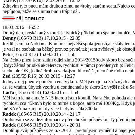
Maroš
(175/70 R14)
18.03.2016 - 16:52
Zdravím tyto pneu mám druhou zimu na 4roky starém seatu.Najeto cca
nepůjdou,takže se s nima budu trápit dál.
18.03.2016 - 16:52
Dobrý den, poskákaný vzorek je typický příklad pro špatné tlumiče. V
Denny
(165/70 R13)
17.10.2015 - 22:35
Jezdil jsem na Nokian a Kumho s největší spokojeností,ale stály tenkr
je vzal na osobák na běžný provoz prvně,tak jsem zvědavý jak obstojí
Petr
(165/70 R13)
15.09.2015 - 11:56
Na těchto pneu jsem zatím odjel zimu 2014/2015(tedy skoro bez sně
jízdy: žádná prudká akcelerace, rychlosti v rámci povolených (s Felici
suchu ale OK, jediná drobná vada-jsou hlučnější, nicméně rádio nepřeř
Zed
(205/55 R16)
20.03.2015 - 12:27
Jedny z nej pneu v poměru cena výkon. Měl jsem je na 3 různých aut
asi se vrátím. úbytek vzorku u continentalu je skoro 2x vyšší než u S
Laďa
(185/65 R14)
16.03.2015 - 11:54
Měl jsem je na almeře N15 kterou jsem koupil. Na sněhu pohoda ale n
rychlosti cca 45km/h bylo to mírně z kopce, auto má 1060Kg. Když js
mě SAVA na zimu nikdy více i kdyby stála 800 kus.
Radek
(185/65 R15)
20.10.2014 - 21:17
Omlouvám se za dezinformaci v předchozím příspěvku. Ty přední pneu
Radek
(185/65 R15)
20.10.2014 - 20:31
Doplňuji svůj příspěvek ze 6.7.2013 - přední jsem vyměnil a najel 