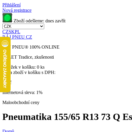
Přihlášení
Nová registrace
Zboží odešleme:
dnes
zavřít
CZ
SK
PL
RÁJ PNEU CZ
RÁJ PNEU
®
100% ONLINE
32 LET
Tradice, zkušenosti
Položek v košíku:
0 ks
Cena zboží v košíku s DPH:
0 Kč
Internetová sleva:
1%
Maloobchodní ceny
Pneumatika 155/65 R13 73 Q Esk
Domů