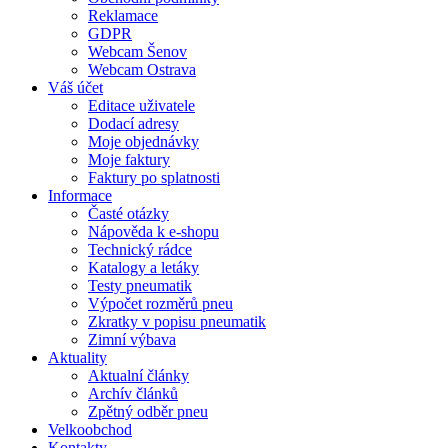
Reklamace
GDPR
Webcam Šenov
Webcam Ostrava
Váš účet
Editace uživatele
Dodací adresy
Moje objednávky
Moje faktury
Faktury po splatnosti
Informace
Časté otázky
Nápověda k e-shopu
Technický rádce
Katalogy a letáky
Testy pneumatik
Výpočet rozměrů pneu
Zkratky v popisu pneumatik
Zimní výbava
Aktuality
Aktualní články
Archív článků
Zpětný odběr pneu
Velkoobchod
Kontakty