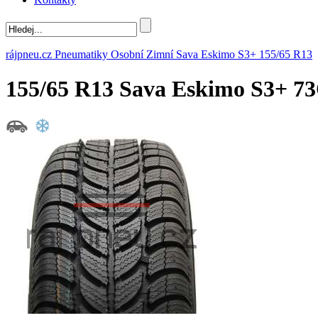
rájpneu.cz
Pneumatiky
Osobní
Zimní
Sava
Eskimo S3+
155/65 R13
155/65 R13 Sava Eskimo S3+ 7