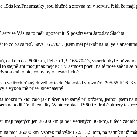
 15tis km.Pneumatiky jsou hlučné a zrovna mi v servisu řekli že mají
 servise Vás na to měli upozornit. S pozdravem Jaroslav Šlachta
át to co Sava teď, Sava 165/70/13 jsem měl párkrát na rallye a absolutn
.
hu), celkem cca 8000km, Felicia 1,3, 165/70-13, vzorek ubyl z původ
í to stejně ani moc jinak nejde :-) Vlastnosti pneu: na té troše sněhu s
vou-není to nic, co by bylo nesnesitelné.
ech ve třech různých velikostech. Naposled v rozměru 205/55 R16. Kvů
avy a výkon mě přišel srovnatelný
a mokru to klouzalo jak blázen a to samý při brždění, jednou jsem na
em nahodil Continentalky Wintercontact TS800 z druhé almery tak rozdí
 mají najetých jen 26500 km (a ne uvedených 36 tkm), u těch zadních 
jsem na nich 36000 km, vzorek má výšku 2,5 - 3,5 mm, na zadních už má