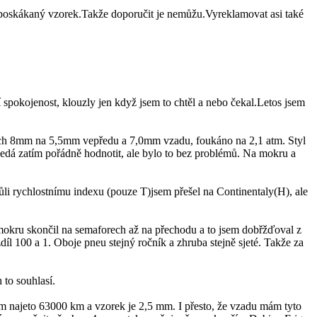
 poskákaný vzorek.Takže doporučit je nemůžu.Vyreklamovat asi také
í spokojenost, klouzly jen když jsem to chtěl a nebo čekal.Letos jsem
ních 8mm na 5,5mm vepředu a 7,0mm vzadu, foukáno na 2,1 atm. Styl
e nedá zatím pořádně hodnotit, ale bylo to bez problémů. Na mokru a
li rychlostnímu indexu (pouze T)jsem přešel na Continentaly(H), ale
 mokru skončil na semaforech až na přechodu a to jsem dobřžďoval z
l 100 a 1. Oboje pneu stejný ročník a zhruba stejně sjeté. Takže za
to souhlasí.
m najeto 63000 km a vzorek je 2,5 mm. I přesto, že vzadu mám tyto