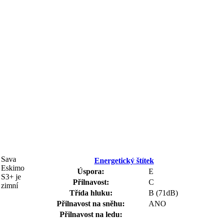
Sava
Energetický štítek
Eskimo
Úspora:
E
S3+ je
Přilnavost:
C
zimní
Třída hluku:
B (71dB)
Přilnavost na sněhu:
ANO
Přilnavost na ledu: