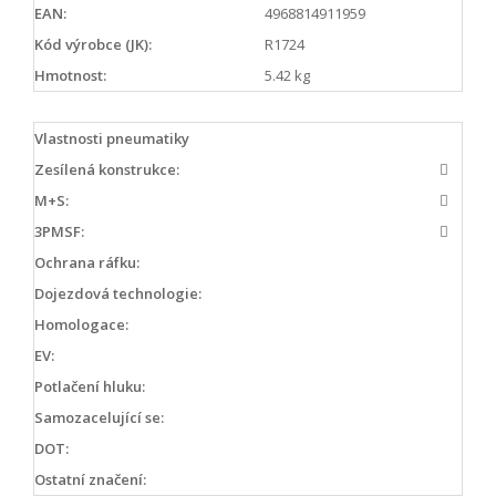
EAN:
4968814911959
Kód výrobce (JK):
R1724
Hmotnost:
5.42 kg
Vlastnosti pneumatiky
Zesílená konstrukce:
M+S:
3PMSF:
Ochrana ráfku:
Dojezdová technologie:
Homologace:
EV:
Potlačení hluku:
Samozacelující se:
DOT:
Ostatní značení: