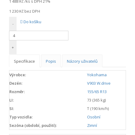
1 488 Kč
/ks s DPH 21%
1 230 Kč
bez DPH
Do košíku
-
+
Specifikace
Popis
Názory uživatelů
Výrobce:
Yokohama
Dezén:
V903 W.drive
Rozměr:
155/65 R13
LI:
73 (365 kg)
SI:
T (190 km/h)
Typ vozidla:
Osobní
Sezóna (období, použití):
Zimní