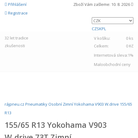
Přihlášení
Zboží Vám zašleme:
10. 8. 2026
Registrace
CZ
SK
PL
32 let
tradice
V košíku:
0 ks
zkušenosti
Celkem:
0 Kč
Internetová sleva:
1%
Maloobchodní ceny
MENU
rájpneu.cz
Pneumatiky
Osobní
Zimní
Yokohama
V903 W.drive
155/65
R13
155/65 R13 Yokohama V903
W.drive 73T Zimní