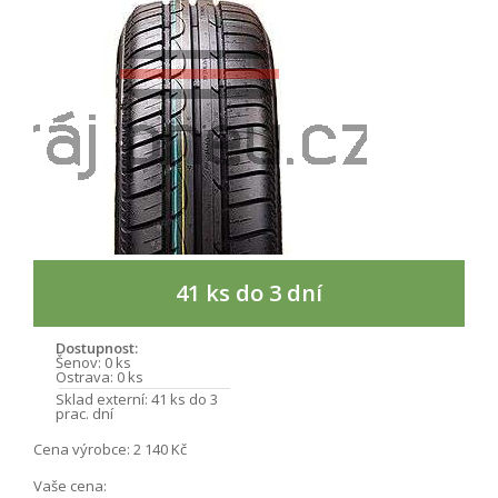
41 ks do 3 dní
Dostupnost:
Šenov:
0 ks
Ostrava:
0 ks
Sklad externí:
41 ks do 3
prac. dní
Cena výrobce:
2 140 Kč
Vaše cena: