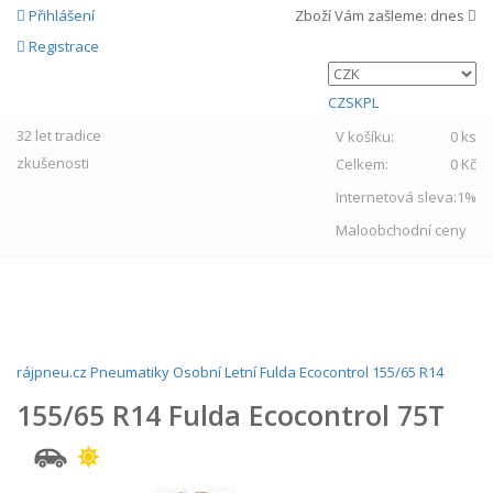
Přihlášení
Zboží Vám zašleme:
dnes
Registrace
CZ
SK
PL
32 let
tradice
V košíku:
0 ks
zkušenosti
Celkem:
0 Kč
Internetová sleva:
1%
Maloobchodní ceny
MENU
rájpneu.cz
Pneumatiky
Osobní
Letní
Fulda
Ecocontrol
155/65 R14
155/65 R14 Fulda Ecocontrol 75T