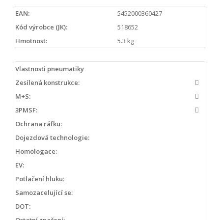
EAN:
5452000360427
Kód výrobce (JK):
518652
Hmotnost:
5.3 kg
Vlastnosti pneumatiky
Zesílená konstrukce:
M+S:
3PMSF:
Ochrana ráfku:
Dojezdová technologie:
Homologace:
EV:
Potlačení hluku:
Samozacelující se:
DOT:
Ostatní značení: