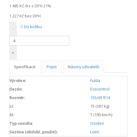
1 485 Kč
/ks s DPH 21%
1 227 Kč
bez DPH
Do košíku
-
+
Specifikace
Popis
Názory uživatelů
Výrobce:
Fulda
Dezén:
Ecocontrol
Rozměr:
155/65 R14
LI:
75 (387 kg)
SI:
T (190 km/h)
Typ vozidla:
Osobní
Sezóna (období, použití):
Letní