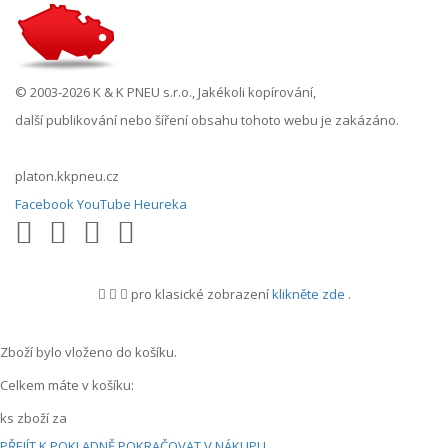
© 2003-2026 K & K PNEU s.r.o., Jakékoli kopírování,
další publikování nebo šíření obsahu tohoto webu je zakázáno.
platon.kkpneu.cz
Facebook
YouTube
Heureka
pro klasické zobrazení
klikněte zde
.
.
Zboží bylo vloženo do košíku.
Celkem máte v košíku:
ks zboží za
PŘEJÍT K POKLADNĚ
POKRAČOVAT V NÁKUPU