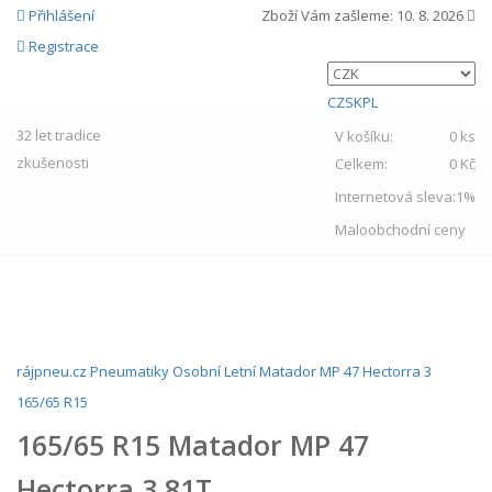
Přihlášení
Zboží Vám zašleme:
10. 8. 2026
Registrace
CZ
SK
PL
32 let
tradice
V košíku:
0 ks
zkušenosti
Celkem:
0 Kč
Internetová sleva:
1%
Maloobchodní ceny
MENU
rájpneu.cz
Pneumatiky
Osobní
Letní
Matador
MP 47 Hectorra 3
165/65 R15
165/65 R15 Matador MP 47
Hectorra 3 81T