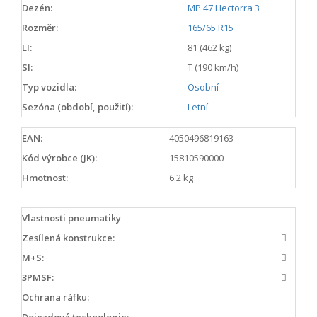
Dezén:
MP 47 Hectorra 3
Rozměr:
165/65 R15
LI:
81 (462 kg)
SI:
T (190 km/h)
Typ vozidla:
Osobní
Sezóna (období, použití):
Letní
EAN:
4050496819163
Kód výrobce (JK):
15810590000
Hmotnost:
6.2 kg
Vlastnosti pneumatiky
Zesílená konstrukce:
M+S:
3PMSF:
Ochrana ráfku:
Dojezdová technologie: