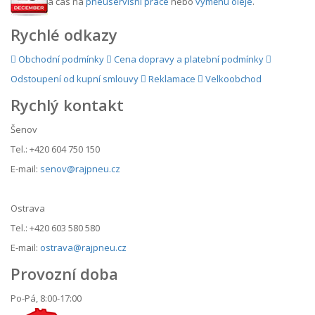
a čas na
pneuservisní práce
nebo
výměnu oleje
.
Rychlé odkazy
Obchodní podmínky
Cena dopravy a platební podmínky
Odstoupení od kupní smlouvy
Reklamace
Velkoobchod
Rychlý kontakt
Šenov
Tel.: +420 604 750 150
E-mail:
senov@rajpneu.cz
Ostrava
Tel.: +420 603 580 580
E-mail:
ostrava@rajpneu.cz
Provozní doba
Po-Pá, 8:00-17:00