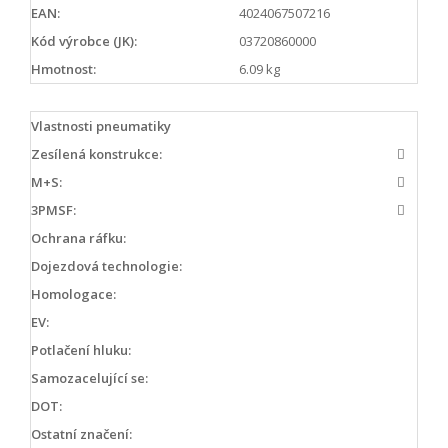
EAN:
4024067507216
Kód výrobce (JK):
03720860000
Hmotnost:
6.09 kg
Vlastnosti pneumatiky
Zesílená konstrukce:
M+S:
3PMSF:
Ochrana ráfku:
Dojezdová technologie:
Homologace:
EV:
Potlačení hluku:
Samozacelující se:
DOT:
Ostatní značení: