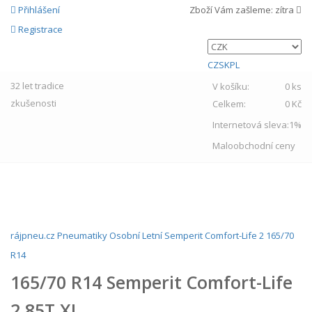
Přihlášení
Zboží Vám zašleme:
zítra
Registrace
CZ
SK
PL
32 let
tradice
V košíku:
0 ks
zkušenosti
Celkem:
0 Kč
Internetová sleva:
1%
Maloobchodní ceny
MENU
rájpneu.cz
Pneumatiky
Osobní
Letní
Semperit
Comfort-Life 2
165/70
R14
165/70 R14 Semperit Comfort-Life
2 85T XL