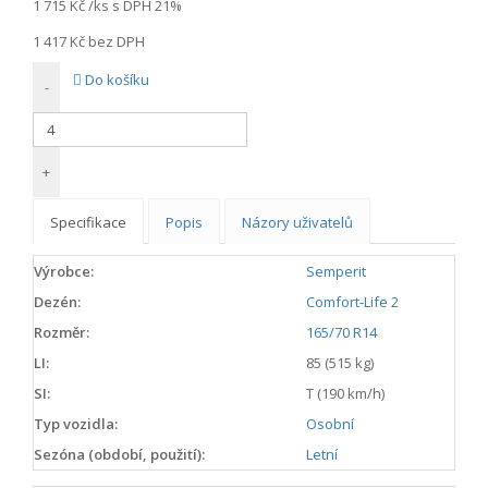
1 715 Kč
/ks s DPH 21%
1 417 Kč
bez DPH
Do košíku
-
+
Specifikace
Popis
Názory uživatelů
Výrobce:
Semperit
Dezén:
Comfort-Life 2
Rozměr:
165/70 R14
LI:
85 (515 kg)
SI:
T (190 km/h)
Typ vozidla:
Osobní
Sezóna (období, použití):
Letní