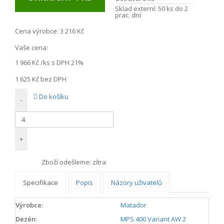
Sklad externí:
50 ks do 2
prac. dní
Cena výrobce:
3 216 Kč
Vaše cena:
1 966 Kč
/ks s DPH 21%
1 625 Kč
bez DPH
Do košíku
-
+
Zboží odešleme:
zítra
Specifikace
Popis
Názory uživatelů
Výrobce:
Matador
Dezén:
MPS 400 Variant AW 2