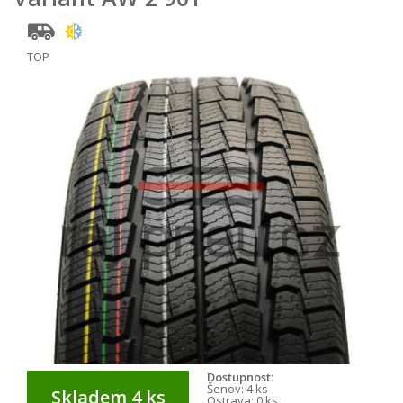
TOP
Dostupnost:
Šenov:
4 ks
Skladem 4 ks
Ostrava:
0 ks