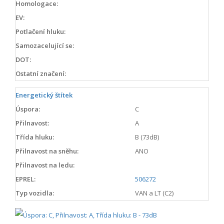
Homologace:
EV:
Potlačení hluku:
Samozacelující se:
DOT:
Ostatní značení:
Energetický štítek
Úspora:
C
Přilnavost:
A
Třída hluku:
B (73dB)
Přilnavost na sněhu:
ANO
Přilnavost na ledu:
EPREL:
506272
Typ vozidla:
VAN a LT (C2)