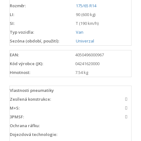
Rozměr:
175/65 R14
LI:
90 (600 kg)
SI:
T (190 km/h)
Typ vozidla:
Van
Sezóna (období, použití):
Univerzal
EAN:
4050496000967
Kód výrobce (JK):
04241620000
Hmotnost:
7.54 kg
Vlastnosti pneumatiky
Zesílená konstrukce:
M+S:
3PMSF:
Ochrana ráfku:
Dojezdová technologie: