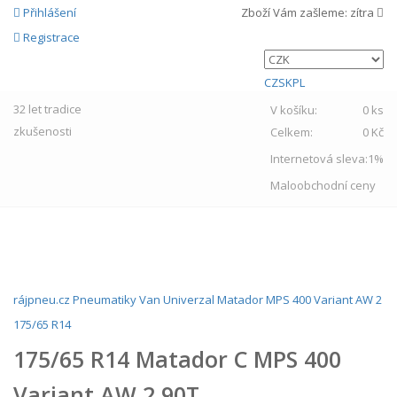
Přihlášení
Zboží Vám zašleme:
zítra
Registrace
CZ
SK
PL
32 let
tradice
V košíku:
0 ks
zkušenosti
Celkem:
0 Kč
Internetová sleva:
1%
Maloobchodní ceny
MENU
rájpneu.cz
Pneumatiky
Van
Univerzal
Matador
MPS 400 Variant AW 2
175/65 R14
175/65 R14 Matador C MPS 400
Variant AW 2 90T