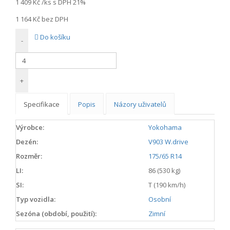
1 409 Kč
/ks s DPH 21%
1 164 Kč
bez DPH
Do košíku
-
+
Specifikace
Popis
Názory uživatelů
Výrobce:
Yokohama
Dezén:
V903 W.drive
Rozměr:
175/65 R14
LI:
86 (530 kg)
SI:
T (190 km/h)
Typ vozidla:
Osobní
Sezóna (období, použití):
Zimní