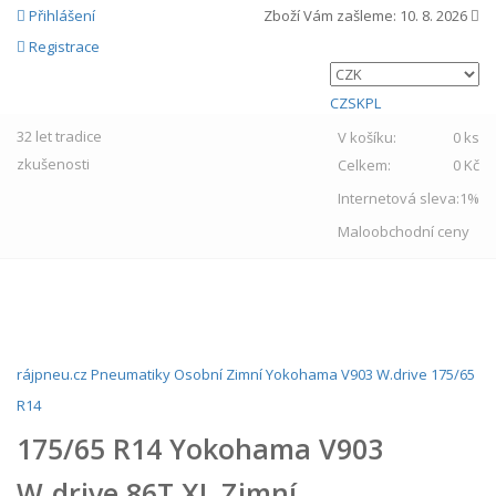
Přihlášení
Zboží Vám zašleme:
10. 8. 2026
Registrace
CZ
SK
PL
32 let
tradice
V košíku:
0 ks
zkušenosti
Celkem:
0 Kč
Internetová sleva:
1%
Maloobchodní ceny
MENU
rájpneu.cz
Pneumatiky
Osobní
Zimní
Yokohama
V903 W.drive
175/65
R14
175/65 R14 Yokohama V903
W.drive 86T XL Zimní