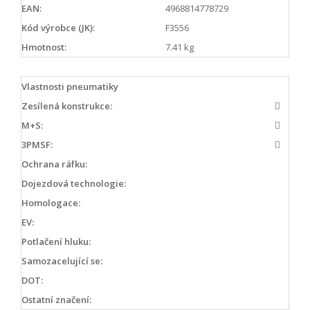
EAN:
4968814778729
Kód výrobce (JK):
F3556
Hmotnost:
7.41 kg
Vlastnosti pneumatiky
Zesílená konstrukce:
M+S:
3PMSF:
Ochrana ráfku:
Dojezdová technologie:
Homologace:
EV:
Potlačení hluku:
Samozacelující se:
DOT:
Ostatní značení: