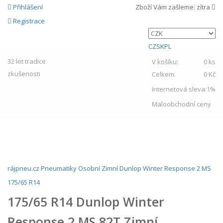
Přihlášení
Zboží Vám zašleme:
zítra
Registrace
CZ
SK
PL
32 let
tradice
V košíku:
0 ks
zkušenosti
Celkem:
0 Kč
Internetová sleva:
1%
Maloobchodní ceny
MENU
rájpneu.cz
Pneumatiky
Osobní
Zimní
Dunlop
Winter Response 2 MS
175/65 R14
175/65 R14 Dunlop Winter
Response 2 MS 82T Zimní