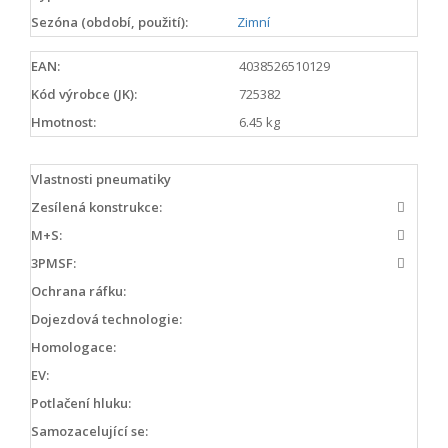
Sezóna (období, použití):
Zimní
EAN:
4038526510129
Kód výrobce (JK):
725382
Hmotnost:
6.45 kg
Vlastnosti pneumatiky
Zesílená konstrukce:
M+S:
3PMSF:
Ochrana ráfku:
Dojezdová technologie:
Homologace:
EV:
Potlačení hluku:
Samozacelující se: