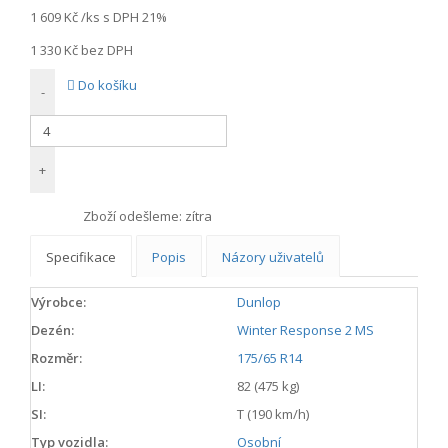
1 609 Kč
/ks s DPH 21%
1 330 Kč
bez DPH
Do košíku
-
+
Zboží odešleme:
zítra
Specifikace
Popis
Názory uživatelů
Výrobce:
Dunlop
Dezén:
Winter Response 2 MS
Rozměr:
175/65 R14
LI:
82 (475 kg)
SI:
T (190 km/h)
Typ vozidla:
Osobní