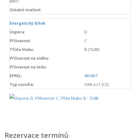
DOT:
Ostatní značení:
Energetický štítek
Úspora:
D
Přilnavost:
C
Třída hluku:
B (72dB)
Přilnavost na sněhu:
Přilnavost na ledu:
EPREL:
481867
Typ vozidla:
VAN a LT (C2)
Rezervace termínů