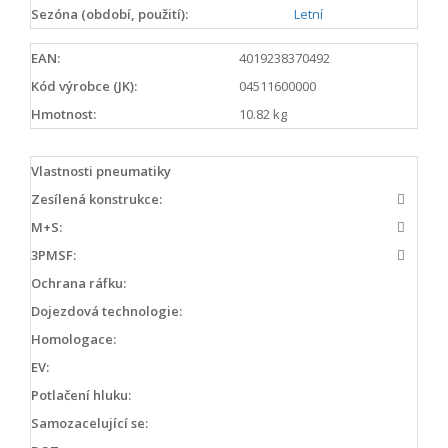
Sezóna (období, použití):
Letní
EAN:
4019238370492
Kód výrobce (JK):
04511600000
Hmotnost:
10.82 kg
Vlastnosti pneumatiky
Zesílená konstrukce:
M+S:
3PMSF:
Ochrana ráfku:
Dojezdová technologie:
Homologace:
EV:
Potlačení hluku:
Samozacelující se: