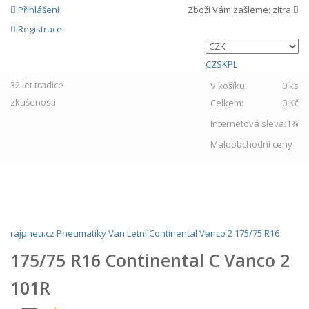
Přihlášení
Zboží Vám zašleme:
zítra
Registrace
CZ
SK
PL
32 let
tradice
V košíku:
0 ks
zkušenosti
Celkem:
0 Kč
Internetová sleva:
1%
Maloobchodní ceny
MENU
rájpneu.cz
Pneumatiky
Van
Letní
Continental
Vanco 2
175/75 R16
175/75 R16 Continental C Vanco 2
101R