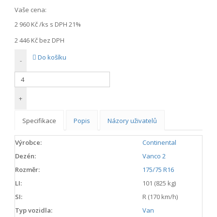
Vaše cena:
2 960 Kč
/ks s DPH 21%
2 446 Kč
bez DPH
Do košíku
-
+
Specifikace
Popis
Názory uživatelů
Výrobce:
Continental
Dezén:
Vanco 2
Rozměr:
175/75 R16
LI:
101 (825 kg)
SI:
R (170 km/h)
Typ vozidla:
Van