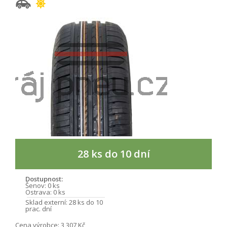
28 ks do 10 dní
Dostupnost:
Šenov:
0 ks
Ostrava:
0 ks
Sklad externí:
28 ks do 10
prac. dní
Cena výrobce:
3 307 Kč