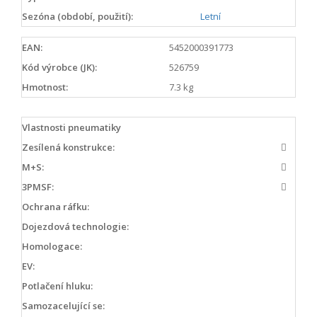
Sezóna (období, použití):
Letní
EAN:
5452000391773
Kód výrobce (JK):
526759
Hmotnost:
7.3 kg
Vlastnosti pneumatiky
Zesílená konstrukce:
M+S:
3PMSF:
Ochrana ráfku:
Dojezdová technologie:
Homologace:
EV:
Potlačení hluku:
Samozacelující se: