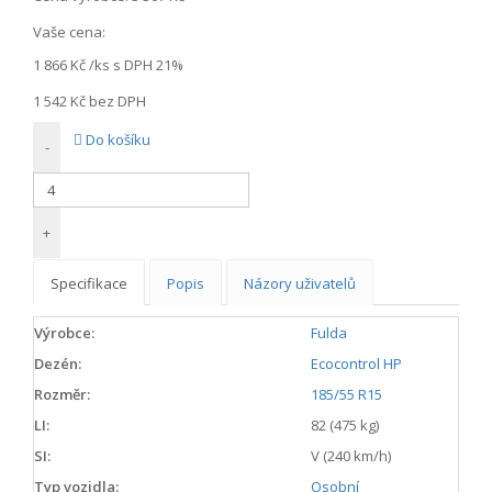
Vaše cena:
1 866 Kč
/ks s DPH 21%
1 542 Kč
bez DPH
Do košíku
-
+
Specifikace
Popis
Názory uživatelů
Výrobce:
Fulda
Dezén:
Ecocontrol HP
Rozměr:
185/55 R15
LI:
82 (475 kg)
SI:
V (240 km/h)
Typ vozidla:
Osobní