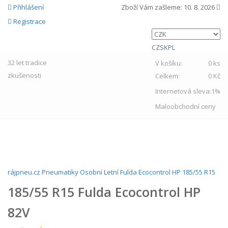
Přihlášení
Zboží Vám zašleme:
10. 8. 2026
Registrace
CZ
SK
PL
32 let
tradice
V košíku:
0 ks
zkušenosti
Celkem:
0 Kč
Internetová sleva:
1%
Maloobchodní ceny
MENU
rájpneu.cz
Pneumatiky
Osobní
Letní
Fulda
Ecocontrol HP
185/55 R15
185/55 R15 Fulda Ecocontrol HP
82V