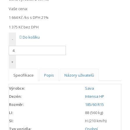
Vaše cena:
1 664 Kč
/ks s DPH 21%
1 375 Kč
bez DPH
Do košíku
-
+
Specifikace
Popis
Názory uživatelů
Výrobce:
Sava
Dezén:
Intensa HP
Rozměr:
185/60 R15
LI:
88 (560 kg)
SI:
H (210 km/h)
Typ vozidla:
Osobní