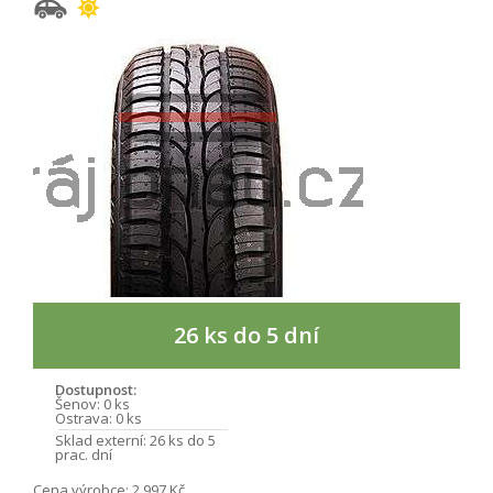
26 ks do 5 dní
Dostupnost:
Šenov:
0 ks
Ostrava:
0 ks
Sklad externí:
26 ks do 5
prac. dní
Cena výrobce:
2 997 Kč