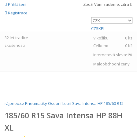
Přihlášení
Zboží Vám zašleme:
zítra
Registrace
CZ
SK
PL
32 let
tradice
V košíku:
0 ks
zkušenosti
Celkem:
0 Kč
Internetová sleva:
1%
Maloobchodní ceny
MENU
rájpneu.cz
Pneumatiky
Osobní
Letní
Sava
Intensa HP
185/60 R15
185/60 R15 Sava Intensa HP 88H
XL