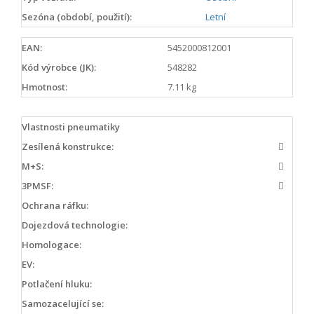
Sezóna (období, použití):
Letní
EAN:
5452000812001
Kód výrobce (JK):
548282
Hmotnost:
7.11 kg
Vlastnosti pneumatiky
Zesílená konstrukce:
M+S:
3PMSF:
Ochrana ráfku:
Dojezdová technologie:
Homologace:
EV:
Potlačení hluku:
Samozacelující se: