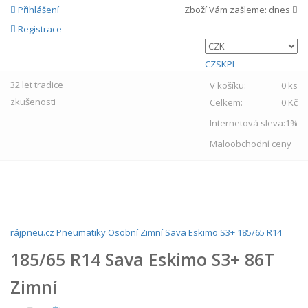
Přihlášení
Zboží Vám zašleme:
dnes
Registrace
CZ
SK
PL
32 let
tradice
V košíku:
0 ks
zkušenosti
Celkem:
0 Kč
Internetová sleva:
1%
Maloobchodní ceny
MENU
rájpneu.cz
Pneumatiky
Osobní
Zimní
Sava
Eskimo S3+
185/65 R14
185/65 R14 Sava Eskimo S3+ 86T
Zimní