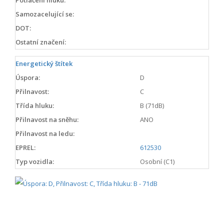
Samozacelující se:
DOT:
Ostatní značení:
Energetický štítek
Úspora:
D
Přilnavost:
C
Třída hluku:
B (71dB)
Přilnavost na sněhu:
ANO
Přilnavost na ledu:
EPREL:
612530
Typ vozidla:
Osobní (C1)