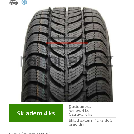
Dostupnost:
Šenov:
4 ks
Skladem 4 ks
Ostrava:
0 ks
Sklad externí:
42 ks do 5
prac. dní
Cena výrobce:
2 599 Kč