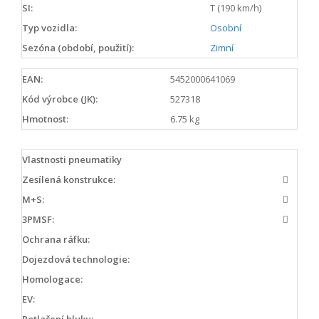
SI:
T (190 km/h)
Typ vozidla:
Osobní
Sezóna (období, použití):
Zimní
EAN:
5452000641069
Kód výrobce (JK):
527318
Hmotnost:
6.75 kg
Vlastnosti pneumatiky
Zesílená konstrukce:
M+S:
3PMSF:
Ochrana ráfku:
Dojezdová technologie:
Homologace:
EV:
Potlačení hluku: