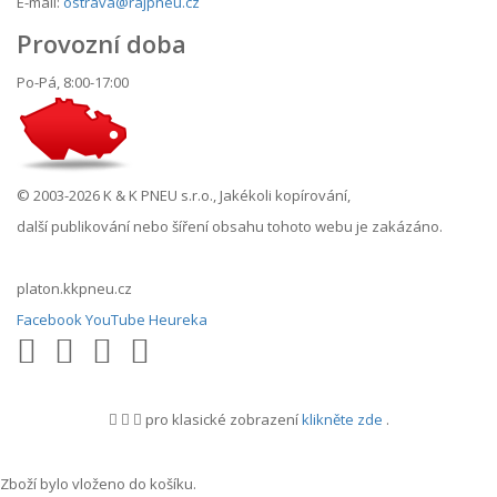
E-mail:
ostrava@rajpneu.cz
Provozní doba
Po-Pá, 8:00-17:00
© 2003-2026 K & K PNEU s.r.o., Jakékoli kopírování,
další publikování nebo šíření obsahu tohoto webu je zakázáno.
platon.kkpneu.cz
Facebook
YouTube
Heureka
pro klasické zobrazení
klikněte zde
.
.
Zboží bylo vloženo do košíku.