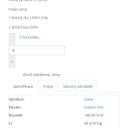
Vaše cena:
1 633 Kč
/ks s DPH 21%
1 350 Kč
bez DPH
Do košíku
-
+
Zboží odešleme:
dnes
Specifikace
Popis
Názory uživatelů
Výrobce:
Sava
Dezén:
Eskimo S3+
Rozměr:
185/65 R14
LI:
86 (530 kg)