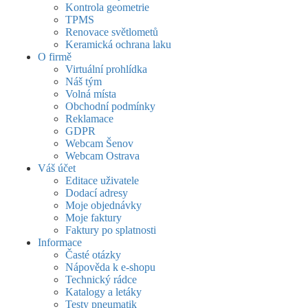
Kontrola geometrie
TPMS
Renovace světlometů
Keramická ochrana laku
O firmě
Virtuální prohlídka
Náš tým
Volná místa
Obchodní podmínky
Reklamace
GDPR
Webcam Šenov
Webcam Ostrava
Váš účet
Editace uživatele
Dodací adresy
Moje objednávky
Moje faktury
Faktury po splatnosti
Informace
Časté otázky
Nápověda k e-shopu
Technický rádce
Katalogy a letáky
Testy pneumatik