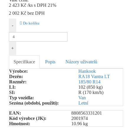
2 423 Kč
/ks s DPH 21%
2 002 Kč
bez DPH
Do košíku
-
+
Specifikace
Popis
Názory uživatelů
Výrobce:
Hankook
Dezén:
RA18 Vantra LT
Rozměr:
185/80 R14
LI:
102 (850 kg)
SI:
R (170 km/h)
Typ vozidla:
Van
Sezóna (období, použití):
Letní
EAN:
8808563331201
Kód výrobce (JK):
2001974
Hmotnost:
10.96 kg