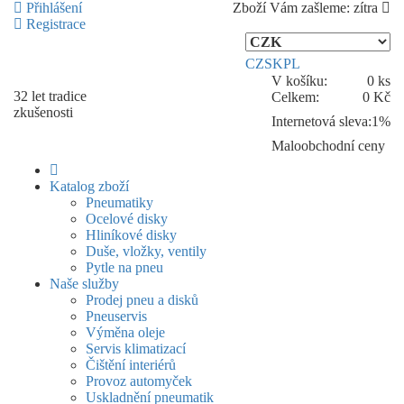
Přihlášení
Zboží Vám zašleme:
zítra
Registrace
CZ
SK
PL
V košíku:
0 ks
32 let
tradice
Celkem:
0 Kč
zkušenosti
Internetová sleva:
1%
Maloobchodní ceny
Katalog zboží
Pneumatiky
Ocelové disky
Hliníkové disky
Duše, vložky, ventily
Pytle na pneu
Naše služby
Prodej pneu a disků
Pneuservis
Výměna oleje
Servis klimatizací
Čištění interiérů
Provoz automyček
Uskladnění pneumatik