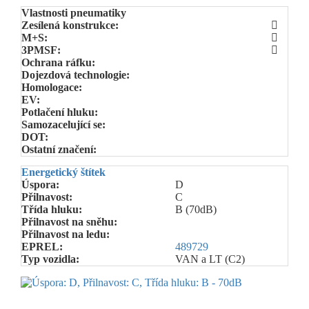
Vlastnosti pneumatiky
Zesílená konstrukce:
M+S:
3PMSF:
Ochrana ráfku:
Dojezdová technologie:
Homologace:
EV:
Potlačení hluku:
Samozacelující se:
DOT:
Ostatní značení:
Energetický štítek
Úspora:
D
Přilnavost:
C
Třída hluku:
B (70dB)
Přilnavost na sněhu:
Přilnavost na ledu:
EPREL:
489729
Typ vozidla:
VAN a LT (C2)