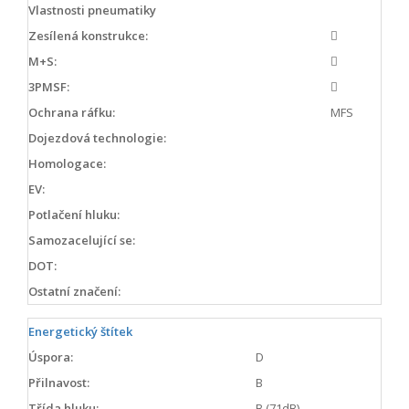
Vlastnosti pneumatiky
Zesílená konstrukce:
M+S:
3PMSF:
Ochrana ráfku:
MFS
Dojezdová technologie:
Homologace:
EV:
Potlačení hluku:
Samozacelující se:
DOT:
Ostatní značení:
Energetický štítek
Úspora:
D
Přilnavost:
B
Třída hluku:
B (71dB)