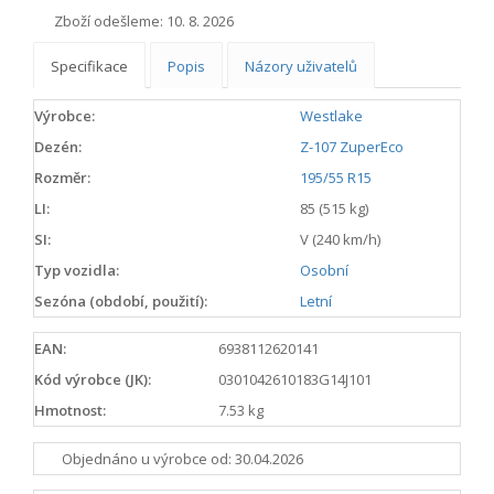
Zboží odešleme:
10. 8. 2026
Specifikace
Popis
Názory uživatelů
Výrobce:
Westlake
Dezén:
Z-107 ZuperEco
Rozměr:
195/55 R15
LI:
85 (515 kg)
SI:
V (240 km/h)
Typ vozidla:
Osobní
Sezóna (období, použití):
Letní
EAN:
6938112620141
Kód výrobce (JK):
0301042610183G14J101
Hmotnost:
7.53 kg
Objednáno u výrobce od: 30.04.2026