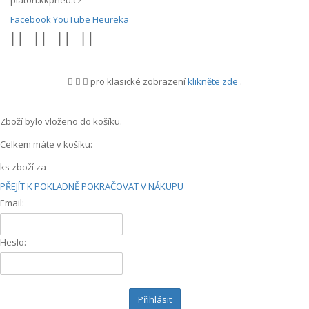
platon.kkpneu.cz
Facebook
YouTube
Heureka
pro klasické zobrazení
klikněte zde
.
.
Zboží bylo vloženo do košíku.
Celkem máte v košíku:
ks zboží za
PŘEJÍT K POKLADNĚ
POKRAČOVAT V NÁKUPU
Email:
Heslo:
Přihlásit