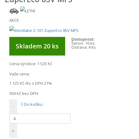
AKCE
Dostupnost:
Šenov:
16 ks
Skladem 20 ks
Ostrava:
4 ks
Cena výrobce:
1 525 Kč
Vaše cena:
1 125 Kč
/ks s DPH 21%
930 Kč
bez DPH
Do košíku
-
+