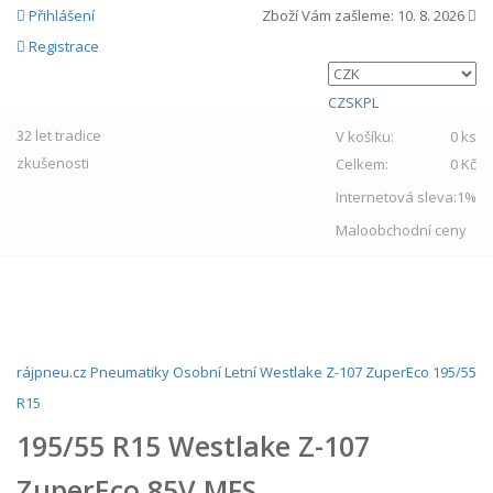
Přihlášení
Zboží Vám zašleme:
10. 8. 2026
Registrace
CZ
SK
PL
32 let
tradice
V košíku:
0 ks
zkušenosti
Celkem:
0 Kč
Internetová sleva:
1%
Maloobchodní ceny
MENU
rájpneu.cz
Pneumatiky
Osobní
Letní
Westlake
Z-107 ZuperEco
195/55
R15
195/55 R15 Westlake Z-107
ZuperEco 85V MFS