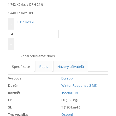
1 742 Kč
/ks s DPH 21%
1 440 Kč
bez DPH
Do košíku
-
+
Zboží odešleme:
dnes
Specifikace
Popis
Názory uživatelů
Výrobce:
Dunlop
Dezén:
Winter Response 2 MS
Rozměr:
195/60 R15
LI:
88 (560 kg)
SI:
T (190 km/h)
Typ vozidla:
Osobní