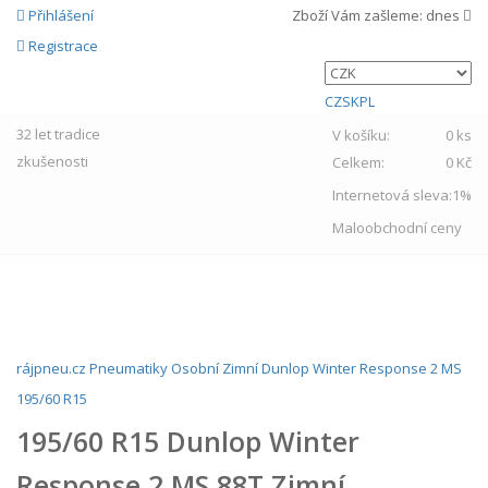
Přihlášení
Zboží Vám zašleme:
dnes
Registrace
CZ
SK
PL
32 let
tradice
V košíku:
0 ks
zkušenosti
Celkem:
0 Kč
Internetová sleva:
1%
Maloobchodní ceny
MENU
rájpneu.cz
Pneumatiky
Osobní
Zimní
Dunlop
Winter Response 2 MS
195/60 R15
195/60 R15 Dunlop Winter
Response 2 MS 88T Zimní