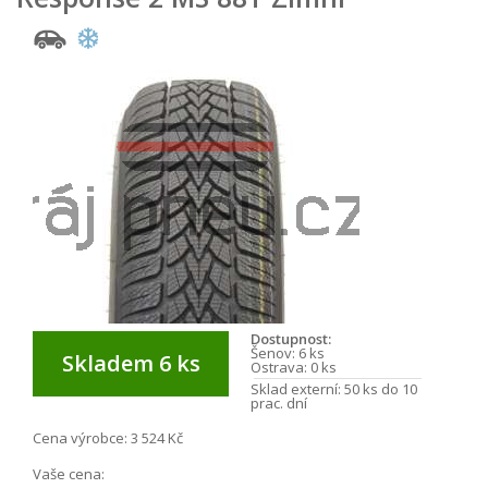
Dostupnost:
Šenov:
6 ks
Skladem 6 ks
Ostrava:
0 ks
Sklad externí:
50 ks do 10
prac. dní
Cena výrobce:
3 524 Kč
Vaše cena: