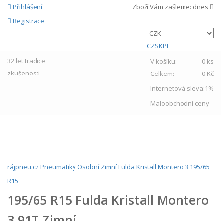
Přihlášení
Zboží Vám zašleme:
dnes
Registrace
CZ
SK
PL
32 let
tradice
V košíku:
0 ks
zkušenosti
Celkem:
0 Kč
Internetová sleva:
1%
Maloobchodní ceny
MENU
rájpneu.cz
Pneumatiky
Osobní
Zimní
Fulda
Kristall Montero 3
195/65
R15
195/65 R15 Fulda Kristall Montero
3 91T Zimní