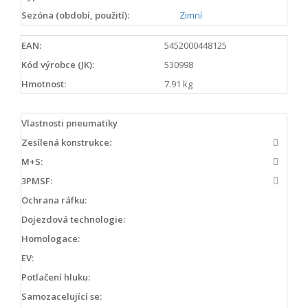
Sezóna (období, použití):
Zimní
EAN:
5452000448125
Kód výrobce (JK):
530998
Hmotnost:
7.91 kg
Vlastnosti pneumatiky
Zesílená konstrukce:
M+S:
3PMSF:
Ochrana ráfku:
Dojezdová technologie:
Homologace:
EV:
Potlačení hluku:
Samozacelující se: