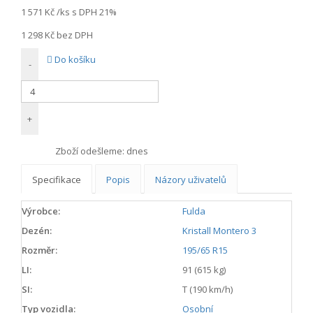
1 571 Kč
/ks s DPH 21%
1 298 Kč
bez DPH
Do košíku
-
+
Zboží odešleme:
dnes
Specifikace
Popis
Názory uživatelů
Výrobce:
Fulda
Dezén:
Kristall Montero 3
Rozměr:
195/65 R15
LI:
91 (615 kg)
SI:
T (190 km/h)
Typ vozidla:
Osobní