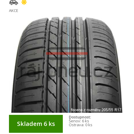
AKCE
Dostupnost:
Šenov:
6 ks
Skladem 6 ks
Ostrava:
0 ks