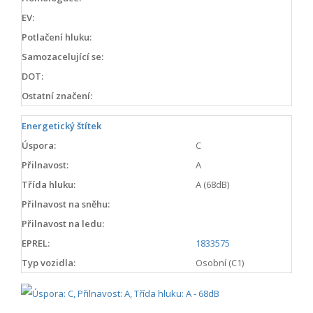
EV:
Potlačení hluku:
Samozacelující se:
DOT:
Ostatní značení:
Energetický štítek
Úspora:
C
Přilnavost:
A
Třída hluku:
A (68dB)
Přilnavost na sněhu:
Přilnavost na ledu:
EPREL:
1833575
Typ vozidla:
Osobní (C1)