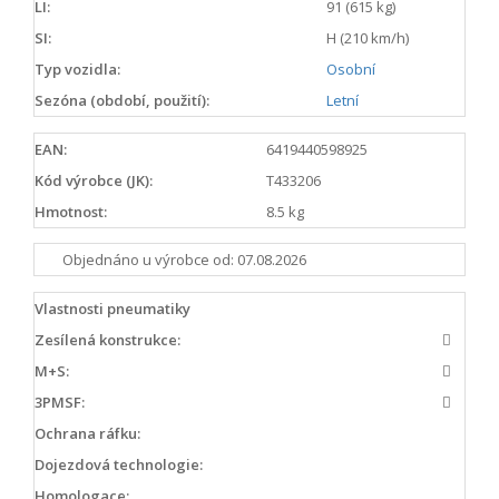
LI:
91 (615 kg)
SI:
H (210 km/h)
Typ vozidla:
Osobní
Sezóna (období, použití):
Letní
EAN:
6419440598925
Kód výrobce (JK):
T433206
Hmotnost:
8.5 kg
Objednáno u výrobce od: 07.08.2026
Vlastnosti pneumatiky
Zesílená konstrukce:
M+S:
3PMSF:
Ochrana ráfku:
Dojezdová technologie:
Homologace: