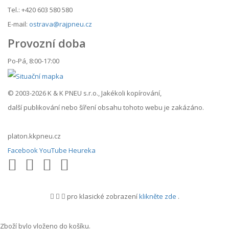
Tel.: +420 603 580 580
E-mail:
ostrava@rajpneu.cz
Provozní doba
Po-Pá, 8:00-17:00
© 2003-2026 K & K PNEU s.r.o., Jakékoli kopírování,
další publikování nebo šíření obsahu tohoto webu je zakázáno.
platon.kkpneu.cz
Facebook
YouTube
Heureka
pro klasické zobrazení
klikněte zde
.
.
Zboží bylo vloženo do košíku.