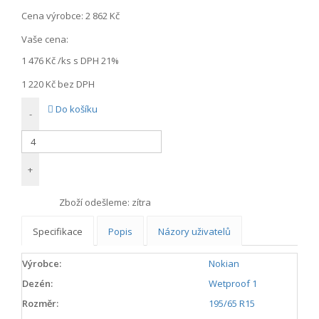
Cena výrobce:
2 862 Kč
Vaše cena:
1 476 Kč
/ks s DPH 21%
1 220 Kč
bez DPH
Do košíku
-
+
Zboží odešleme:
zítra
Specifikace
Popis
Názory uživatelů
Výrobce:
Nokian
Dezén:
Wetproof 1
Rozměr:
195/65 R15