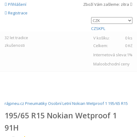
Přihlášení
Zboží Vám zašleme:
zítra
Registrace
CZ
SK
PL
32 let
tradice
V košíku:
0 ks
zkušenosti
Celkem:
0 Kč
Internetová sleva:
1%
Maloobchodní ceny
MENU
rájpneu.cz
Pneumatiky
Osobní
Letní
Nokian
Wetproof 1
195/65 R15
195/65 R15 Nokian Wetproof 1
91H