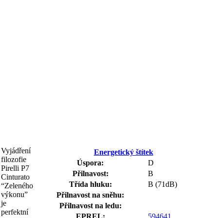
Vyjádření
Energetický štítek
filozofie
Úspora:
D
Pirelli P7
Přilnavost:
B
Cinturato
Třída hluku:
B (71dB)
“Zeleného
výkonu”
Přilnavost na sněhu:
je
Přilnavost na ledu:
perfektní
EPREL:
594641