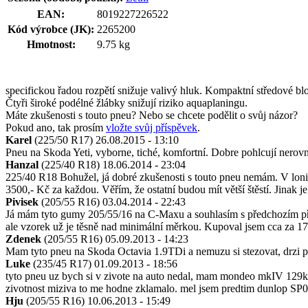
EAN:
8019227226522
Kód výrobce (JK):
2265200
Hmotnost:
9.75 kg
specifickou řadou rozpětí snižuje valivý hluk. Kompaktní středové blo
Čtyři široké podélné žlábky snižují riziko aquaplaningu.
Máte zkušenosti s touto pneu? Nebo se chcete podělit o svůj názor?
Pokud ano, tak prosím
vložte svůj příspěvek
.
Karel
(225/50 R17)
26.08.2015 - 13:10
Pneu na Skoda Yeti, vyborne, tiché, komfortní. Dobre pohlcují nerov
Hanzal
(225/40 R18)
18.06.2014 - 23:04
225/40 R18 Bohužel, já dobré zkušenosti s touto pneu nemám. V loni 
3500,- Kč za každou. Věřím, že ostatní budou mít větší štěstí. Jinak
Pivisek
(205/55 R16)
03.04.2014 - 22:43
Já mám tyto gumy 205/55/16 na C-Maxu a souhlasím s předchozím přísp
ale vzorek už je těsně nad minimální měrkou. Kupoval jsem cca za 1
Zdenek
(205/55 R16)
05.09.2013 - 14:23
Mam tyto pneu na Skoda Octavia 1.9TDi a nemuzu si stezovat, drzi pe
Luke
(235/45 R17)
01.09.2013 - 18:56
tyto pneu uz bych si v zivote na auto nedal, mam mondeo mkIV 129kw a
zivotnost miziva to me hodne zklamalo. mel jsem predtim dunlop SP01
Hju
(205/55 R16)
10.06.2013 - 15:49