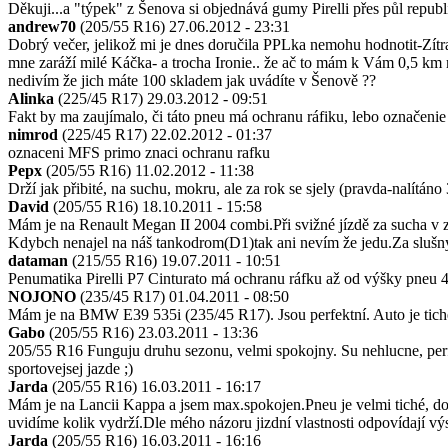
Děkuji...a "týpek" z Šenova si objednává gumy Pirelli přes půl republ
andrew70
(205/55 R16)
27.06.2012 - 23:31
Dobrý večer, jelikož mi je dnes doručila PPLka nemohu hodnotit-Zítra
mne zaráží milé Káčka- a trocha Ironie.. že ač to mám k Vám 0,5 km 
nedivím že jich máte 100 skladem jak uvádíte v Šenově ??
Alinka
(225/45 R17)
29.03.2012 - 09:51
Fakt by ma zaujímalo, či táto pneu má ochranu ráfiku, lebo označeni
nimrod
(225/45 R17)
22.02.2012 - 01:37
oznaceni MFS primo znaci ochranu rafku
Pepx
(205/55 R16)
11.02.2012 - 11:38
Drží jak přibité, na suchu, mokru, ale za rok se sjely (pravda-nalítáno 
David
(205/55 R16)
18.10.2011 - 15:58
Mám je na Renault Megan II 2004 combi.Při svižné jízdě za sucha v zat
Kdybch nenajel na náš tankodrom(D1)tak ani nevím že jedu.Za slušn
dataman
(215/55 R16)
19.07.2011 - 10:51
Penumatika Pirelli P7 Cinturato má ochranu ráfku až od výšky pneu 
NOJONO
(235/45 R17)
01.04.2011 - 08:50
Mám je na BMW E39 535i (235/45 R17). Jsou perfektní. Auto je tiché 
Gabo
(205/55 R16)
23.03.2011 - 13:36
205/55 R16 Funguju druhu sezonu, velmi spokojny. Su nehlucne, perfe
sportovejsej jazde ;)
Jarda
(205/55 R16)
16.03.2011 - 16:17
Mám je na Lancii Kappa a jsem max.spokojen.Pneu je velmi tiché, dob
uvidíme kolik vydrží.Dle mého názoru jizdní vlastnosti odpovídají v
Jarda
(205/55 R16)
16.03.2011 - 16:16