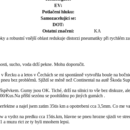
EV:
Potlačení hluku:
Samozacelující se:
DOT:
Ostatní značení:
KA
ky a robustní vnější oblast redukuje distorzi pneumatiky při rychlém z
nosti, sucho, voda drží pekne. Mohu doporučit.
v Řecku a a letos v Čechách se mi spontánně vytvořila boule na bočnic
 je pneu bez problémů. Sjíždí se méně než Continental na autě Škoda Sup
ěvkem. Gumy jsou OK. Tiché, drží na silnici to vše bez diskuze, ale ž
700/Kus.Na příští sezónu se poohlídnu po jiných gumách .
rfektne a najel jsem zatim 35tis km a opotrebeni cca 3,5mm. Co me vad
 vydrz na predku cca 15tis.km, hlavne se pneu hrozne sjizdi ve stredu
 a muzu rict ze ty byli mnohem lepsi.