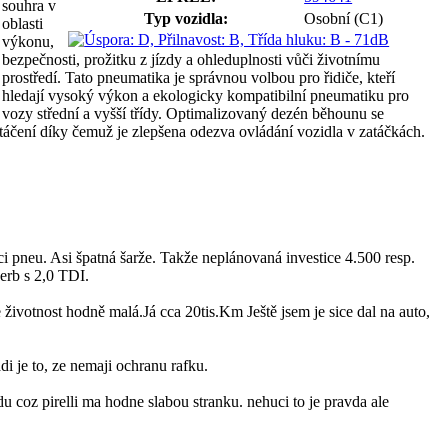
souhra v
Typ vozidla:
Osobní (C1)
oblasti
výkonu,
bezpečnosti, prožitku z jízdy a ohleduplnosti vůči životnímu
prostředí. Tato pneumatika je správnou volbou pro řidiče, kteří
hledají vysoký výkon a ekologicky kompatibilní pneumatiku pro
vozy střední a vyšší třídy. Optimalizovaný dezén běhounu se
atáčení díky čemuž je zlepšena odezva ovládání vozidla v zatáčkách.
i pneu. Asi špatná šarže. Takže neplánovaná investice 4.500 resp.
erb s 2,0 TDI.
ivotnost hodně malá.Já cca 20tis.Km Ještě jsem je sice dal na auto,
i je to, ze nemaji ochranu rafku.
 coz pirelli ma hodne slabou stranku. nehuci to je pravda ale