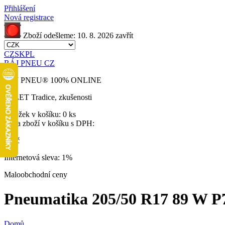
Přihlášení
Nová registrace
Zboží odešleme:
10. 8. 2026
zavřít
CZ
SK
PL
RÁJ PNEU CZ
RÁJ PNEU
®
100% ONLINE
32 LET
Tradice, zkušenosti
Položek v košíku:
0 ks
Cena zboží v košíku s DPH:
0 Kč
Internetová sleva:
1%
Maloobchodní ceny
Pneumatika 205/50 R17 89 W P7 C
Domů