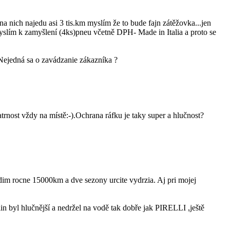
a nich najedu asi 3 tis.km myslím že to bude fajn zátěžovka...jen
yslím k zamyšlení (4ks)pneu včetně DPH- Made in Italia a proto se
 Nejedná sa o zavádzanie zákazníka ?
trnost vždy na místě:-).Ochrana ráfku je taky super a hlučnost?
dim rocne 15000km a dve sezony urcite vydrzia. Aj pri mojej
 byl hlučnější a nedržel na vodě tak dobře jak PIRELLI ,ještě