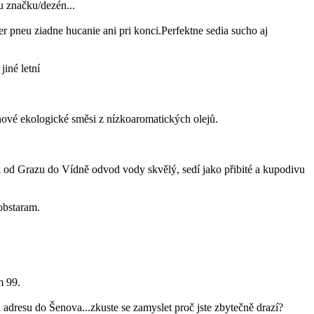
u značku/dezén...
pneu ziadne hucanie ani pri konci.Perfektne sedia sucho aj
iné letní
ové ekologické směsi z nízkoaromatických olejů.
 od Grazu do Vídně odvod vody skvělý, sedí jako přibité a kupodivu
obstaram.
m 99.
adresu do Šenova...zkuste se zamyslet proč jste zbytečně drazí?