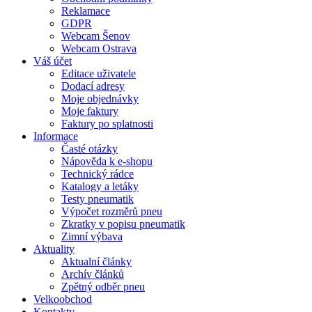
Reklamace
GDPR
Webcam Šenov
Webcam Ostrava
Váš účet
Editace uživatele
Dodací adresy
Moje objednávky
Moje faktury
Faktury po splatnosti
Informace
Časté otázky
Nápověda k e-shopu
Technický rádce
Katalogy a letáky
Testy pneumatik
Výpočet rozměrů pneu
Zkratky v popisu pneumatik
Zimní výbava
Aktuality
Aktualní články
Archív článků
Zpětný odběr pneu
Velkoobchod
Kontakty