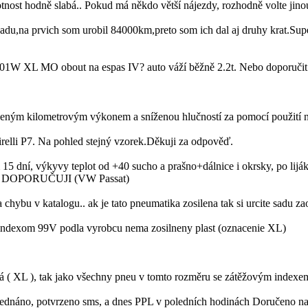
nost hodně slabá.. Pokud má někdo větší nájezdy, rozhodně volte jino
na prvich som urobil 84000km,preto som ich dal aj druhy krat.Super 
 XL MO obout na espas IV? auto váží běžně 2.2t. Nebo doporučit j
pšeným kilometrovým výkonem a sníženou hlučností za pomocí použití n
Pirelli P7. Na pohled stejný vzorek.Děkuji za odpověď.
dní, výkyvy teplot od +40 sucho a prašno+dálnice i okrsky, po liják
e.. DOPORUČUJI (VW Passat)
ybu v katalogu.. ak je tato pneumatika zosilena tak si urcite sadu za
s indexom 99V podla vyrobcu nema zosilneny plast (oznacenie XL)
 XL ), tak jako všechny pneu v tomto rozměru se zátěžovým indexe
bjednáno, potvrzeno sms, a dnes PPL v poledních hodinách Doručeno na 