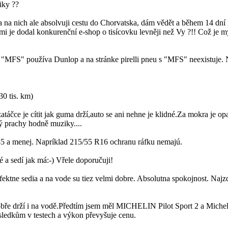
iky ??
 na nich ale absolvuji cestu do Chorvatska, dám vědět a během 14 dní n
mi je dodal konkurenční e-shop o tisícovku levněji než Vy ?!! Což je m
e "MFS" používa Dunlop a na stránke pirelli pneu s "MFS" neexistuje.
30 tis. km)
áčce je cítit jak guma drží,auto se ani nehne je klidné.Za mokra je opa
ý prachy hodně muziky....
45 a menej. Napríklad 215/55 R16 ochranu ráfku nemajú.
a sedí jak má:-) Vřele doporučuji!
ktne sedia a na vode su tiez velmi dobre. Absolutna spokojnost. Najz
ře drží i na vodě.Předtím jsem měl MICHELIN Pilot Sport 2 a Michelin
ýsledkům v testech a výkon převyšuje cenu.