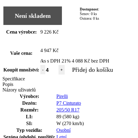
Dostupnost
:
Šenov:
0 ks
Není skladem
Ostrava:
0 ks
Cena výrobce:
9 226 Kč
4 947 Kč
Vaše cena:
/ks s DPH 21%
4 088 Kč bez DPH
Přidej do košíku
Koupit množství:
-
+
Specifikace
Popis
Názory uživatelů
Výrobce:
Pirelli
Dezén:
P7 Cinturato
Rozměr:
205/50 R17
LI:
89 (580 kg)
SI:
W (270 km/h)
Typ vozidla:
Osobní
Sezóna (období, použití):
Letní