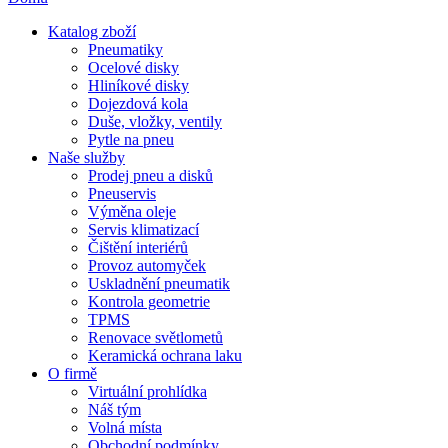
Katalog zboží
Pneumatiky
Ocelové disky
Hliníkové disky
Dojezdová kola
Duše, vložky, ventily
Pytle na pneu
Naše služby
Prodej pneu a disků
Pneuservis
Výměna oleje
Servis klimatizací
Čištění interiérů
Provoz automyček
Uskladnění pneumatik
Kontrola geometrie
TPMS
Renovace světlometů
Keramická ochrana laku
O firmě
Virtuální prohlídka
Náš tým
Volná místa
Obchodní podmínky