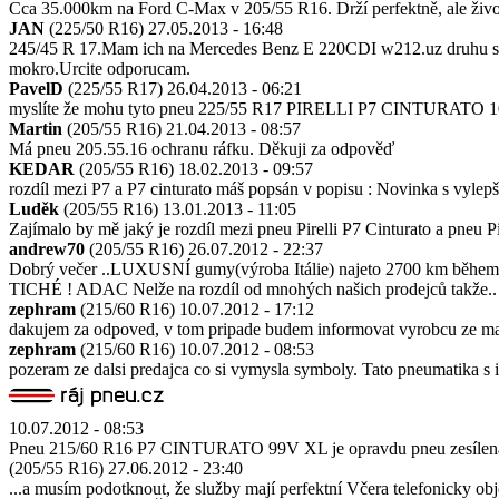
Cca 35.000km na Ford C-Max v 205/55 R16. Drží perfektně, ale život
JAN
(225/50 R16)
27.05.2013 - 16:48
245/45 R 17.Mam ich na Mercedes Benz E 220CDI w212.uz druhu sadu,
mokro.Urcite odporucam.
PavelD
(225/55 R17)
26.04.2013 - 06:21
myslíte že mohu tyto pneu 225/55 R17 PIRELLI P7 CINTURATO 101W
Martin
(205/55 R16)
21.04.2013 - 08:57
Má pneu 205.55.16 ochranu ráfku. Děkuji za odpověď
KEDAR
(205/55 R16)
18.02.2013 - 09:57
rozdíl mezi P7 a P7 cinturato máš popsán v popisu : Novinka s vyle
Luděk
(205/55 R16)
13.01.2013 - 11:05
Zajímalo by mě jaký je rozdíl mezi pneu Pirelli P7 Cinturato a pneu 
andrew70
(205/55 R16)
26.07.2012 - 22:37
Dobrý večer ..LUXUSNÍ gumy(výroba Itálie) najeto 2700 km během 15 
TICHÉ ! ADAC Nelže na rozdíl od mnohých našich prodejců takž
zephram
(215/60 R16)
10.07.2012 - 17:12
dakujem za odpoved, v tom pripade budem informovat vyrobcu ze ma ch
zephram
(215/60 R16)
10.07.2012 - 08:53
pozeram ze dalsi predajca co si vymysla symboly. Tato pneumatika 
10.07.2012 - 08:53
Pneu 215/60 R16 P7 CINTURATO 99V XL je opravdu pneu zesílená (
(205/55 R16)
27.06.2012 - 23:40
...a musím podotknout, že služby mají perfektní Včera telefonicky o