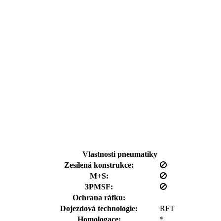
Vlastnosti pneumatiky
Zesílená konstrukce:
M+S:
3PMSF:
Ochrana ráfku:
Dojezdová technologie:
RFT
Homologace:
*