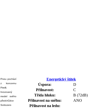
Energetický štítek
Pneu pochází
z koncernu
Úspora:
D
Pirelli.
Přilnavost:
C
Inovovaný
Třída hluku:
B (72dB)
model svého
Přilnavost na sněhu:
ANO
předchůdce
Sottozero
Přilnavost na ledu: