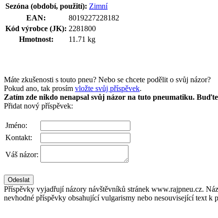
Sezóna (období, použití):
Zimní
EAN:
8019227228182
Kód výrobce (JK):
2281800
Hmotnost:
11.71 kg
Máte zkušenosti s touto pneu? Nebo se chcete podělit o svůj názor?
Pokud ano, tak prosím
vložte svůj příspěvek
.
Zatím zde nikdo nenapsal svůj názor na tuto pneumatiku. Buďte 
Přidat nový příspěvek:
Jméno:
Kontakt:
Váš názor:
Příspěvky vyjadřují názory návštěvníků stránek www.rajpneu.cz. Náz
nevhodné příspěvky obsahující vulgarismy nebo nesouvisející text k 