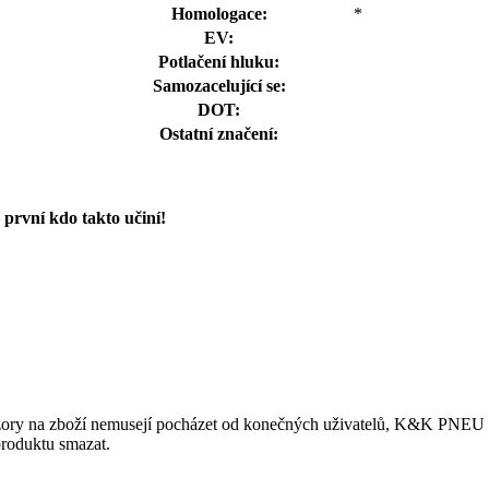
Homologace:
*
EV:
Potlačení hluku:
Samozacelující se:
DOT:
Ostatní značení:
první kdo takto učiní!
ory na zboží nemusejí pocházet od konečných uživatelů, K&K PNEU s.r.
produktu smazat.