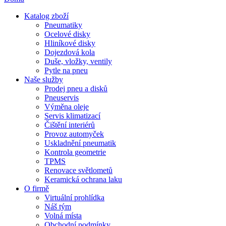
Katalog zboží
Pneumatiky
Ocelové disky
Hliníkové disky
Dojezdová kola
Duše, vložky, ventily
Pytle na pneu
Naše služby
Prodej pneu a disků
Pneuservis
Výměna oleje
Servis klimatizací
Čištění interiérů
Provoz automyček
Uskladnění pneumatik
Kontrola geometrie
TPMS
Renovace světlometů
Keramická ochrana laku
O firmě
Virtuální prohlídka
Náš tým
Volná místa
Obchodní podmínky