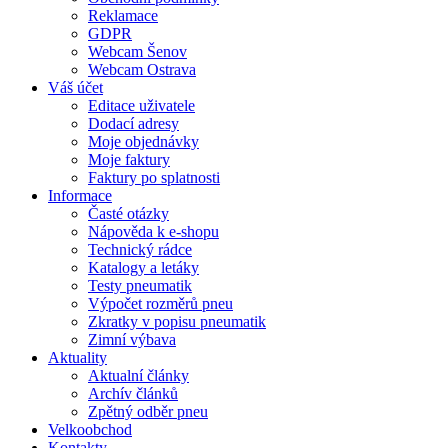
Reklamace
GDPR
Webcam Šenov
Webcam Ostrava
Váš účet
Editace uživatele
Dodací adresy
Moje objednávky
Moje faktury
Faktury po splatnosti
Informace
Časté otázky
Nápověda k e-shopu
Technický rádce
Katalogy a letáky
Testy pneumatik
Výpočet rozměrů pneu
Zkratky v popisu pneumatik
Zimní výbava
Aktuality
Aktualní články
Archív článků
Zpětný odběr pneu
Velkoobchod
Kontakty