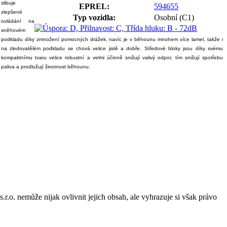
slibuje
EPREL:
594655
zlepšené
Typ vozidla:
Osobní (C1)
ovládání na
sněhovém
podkladu díky zmnožení pomocných drážek, navíc je v běhounu mnohem více lamel, takže i
na zledovatělém podkladu se chová velice jistě a dobře. Středové bloky jsou díky svému
kompaktnímu tvaru velice robustní a velmi účinně snižují valivý odpor, tím snižují spotřebu
paliva a prodlužují životnost běhounu.
o. nemůže nijak ovlivnit jejich obsah, ale vyhrazuje si však právo