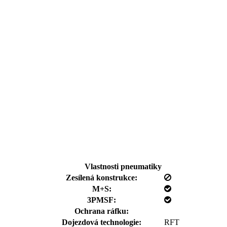
Vlastnosti pneumatiky
Zesílená konstrukce:
M+S:
3PMSF:
Ochrana ráfku:
Dojezdová technologie:
RFT