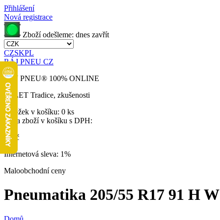
Přihlášení
Nová registrace
Zboží odešleme:
dnes
zavřít
CZ
SK
PL
RÁJ PNEU CZ
RÁJ PNEU
®
100% ONLINE
32 LET
Tradice, zkušenosti
Položek v košíku:
0 ks
Cena zboží v košíku s DPH:
0 Kč
Internetová sleva:
1%
Maloobchodní ceny
Pneumatika 205/55 R17 91 H W210
Domů