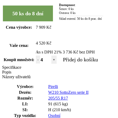
Dostupnost
:
Šenov:
0 ks
50 ks do 8 dní
Ostrava:
0 ks
Sklad externí:
50 ks do 8 prac. dní
Cena výrobce:
7 909 Kč
4 520 Kč
Vaše cena:
/ks s DPH 21%
3 736 Kč bez DPH
Přidej do košíku
Koupit množství:
-
+
Specifikace
Popis
Názory uživatelů
Výrobce:
Pirelli
Dezén:
W210 SottoZero serie II
Rozměr:
205/55 R17
LI:
91 (615 kg)
SI:
H (210 km/h)
Typ vozidla:
Osobní