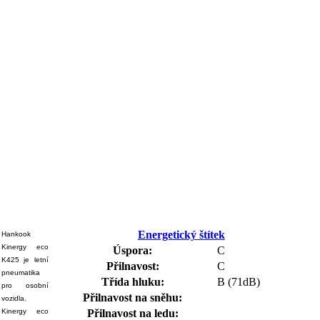
Energetický štítek
Hankook
Kinergy eco
Úspora:
C
K425 je letní
Přilnavost:
C
pneumatika
Třída hluku:
B (71dB)
pro osobní
Přilnavost na sněhu:
vozidla.
Kinergy eco
Přilnavost na ledu: