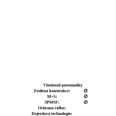
Vlastnosti pneumatiky
Zesílená konstrukce:
M+S:
3PMSF:
Ochrana ráfku:
Dojezdová technologie: