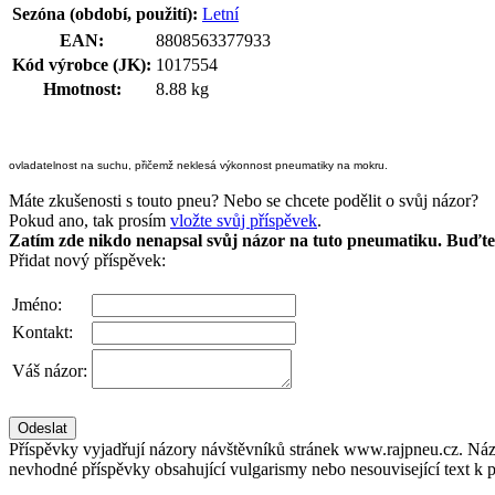
Sezóna (období, použití):
Letní
EAN:
8808563377933
Kód výrobce (JK):
1017554
Hmotnost:
8.88 kg
ovladatelnost na suchu, přičemž neklesá výkonnost pneumatiky na mokru.
Máte zkušenosti s touto pneu? Nebo se chcete podělit o svůj názor?
Pokud ano, tak prosím
vložte svůj příspěvek
.
Zatím zde nikdo nenapsal svůj názor na tuto pneumatiku. Buďte 
Přidat nový příspěvek:
Jméno:
Kontakt:
Váš názor:
Příspěvky vyjadřují názory návštěvníků stránek www.rajpneu.cz. Náz
nevhodné příspěvky obsahující vulgarismy nebo nesouvisející text k 