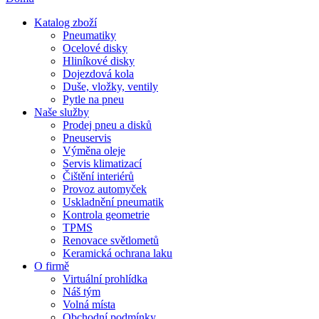
Katalog zboží
Pneumatiky
Ocelové disky
Hliníkové disky
Dojezdová kola
Duše, vložky, ventily
Pytle na pneu
Naše služby
Prodej pneu a disků
Pneuservis
Výměna oleje
Servis klimatizací
Čištění interiérů
Provoz automyček
Uskladnění pneumatik
Kontrola geometrie
TPMS
Renovace světlometů
Keramická ochrana laku
O firmě
Virtuální prohlídka
Náš tým
Volná místa
Obchodní podmínky