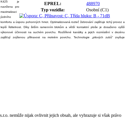
K425 je
EPREL:
488970
navržena pro
Typ vozidla:
Osobní (C1)
maximalizaci
jízdního
komfortu a úsporu pohonných hmot. Optimalizovaná rozteč žebrování zajišťuje tichý provoz a
lepší řiditelnost. Díky širším ramenním blokům a větší kontaktní ploše je dosaženo vyšší
výkonové účinnosti na suchém povrchu. Rozšířené kanálky a jejich rozmístění v dezénu
zajišťují zvýšenou přilnavost na mokrém povrchu. Technologie „pilových zubů“ zvyšuje
o. nemůže nijak ovlivnit jejich obsah, ale vyhrazuje si však právo