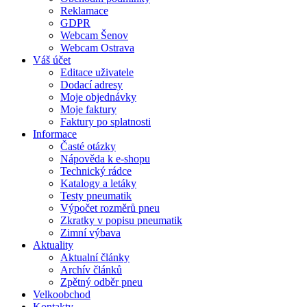
Reklamace
GDPR
Webcam Šenov
Webcam Ostrava
Váš účet
Editace uživatele
Dodací adresy
Moje objednávky
Moje faktury
Faktury po splatnosti
Informace
Časté otázky
Nápověda k e-shopu
Technický rádce
Katalogy a letáky
Testy pneumatik
Výpočet rozměrů pneu
Zkratky v popisu pneumatik
Zimní výbava
Aktuality
Aktualní články
Archív článků
Zpětný odběr pneu
Velkoobchod
Kontakty