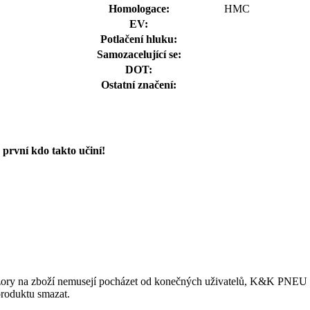
Homologace:
HMC
EV:
Potlačení hluku:
Samozacelující se:
DOT:
Ostatní značení:
první kdo takto učiní!
ory na zboží nemusejí pocházet od konečných uživatelů, K&K PNEU s.r.
produktu smazat.