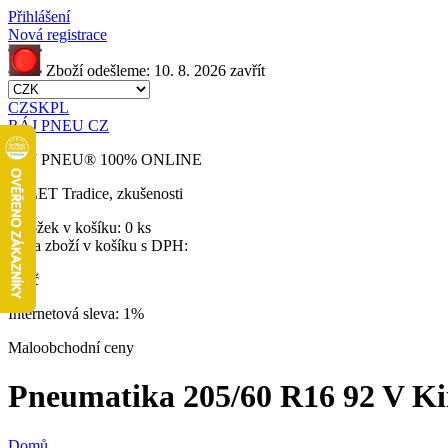
Přihlášení
Nová registrace
Zboží odešleme:
10. 8. 2026
zavřít
CZ
SK
PL
RÁJ PNEU CZ
RÁJ PNEU
®
100% ONLINE
32 LET
Tradice, zkušenosti
Položek v košíku:
0 ks
Cena zboží v košíku s DPH:
0 Kč
Internetová sleva:
1%
Maloobchodní ceny
Pneumatika 205/60 R16 92 V Ki
Domů