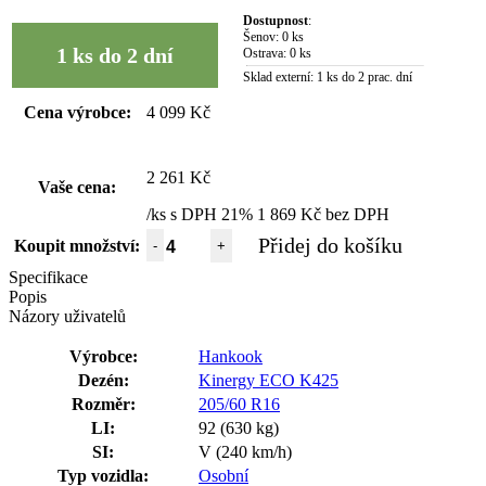
Dostupnost
:
Šenov:
0 ks
1 ks do 2 dní
Ostrava:
0 ks
Sklad externí:
1 ks do 2 prac. dní
Cena výrobce:
4 099 Kč
2 261 Kč
Vaše cena:
/ks s DPH 21%
1 869 Kč bez DPH
Přidej do košíku
Koupit množství:
-
+
Specifikace
Popis
Názory uživatelů
Výrobce:
Hankook
Dezén:
Kinergy ECO K425
Rozměr:
205/60 R16
LI:
92 (630 kg)
SI:
V (240 km/h)
Typ vozidla:
Osobní