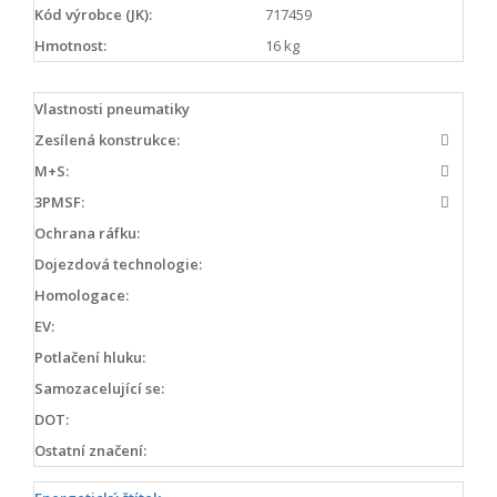
Kód výrobce (JK):
717459
Hmotnost:
16 kg
Vlastnosti pneumatiky
Zesílená konstrukce:
M+S:
3PMSF:
Ochrana ráfku:
Dojezdová technologie:
Homologace:
EV:
Potlačení hluku:
Samozacelující se:
DOT:
Ostatní značení: