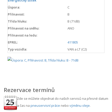
Energetický štítek
Úspora:
C
Přilnavost:
B
Třída hluku:
B (71dB)
Přilnavost na sněhu:
ANO
Přilnavost na ledu:
EPREL:
411805
Typ vozidla:
VAN a LT (C2)
Rezervace termínů
Zde se můžete objednat do našich servisů na přesné datum
a čas na
pneuservisní práce
nebo
výměnu oleje
.