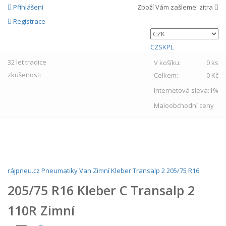
Přihlášení
Zboží Vám zašleme:
zítra
Registrace
CZ
SK
PL
32 let
tradice
V košíku:
0 ks
zkušenosti
Celkem:
0 Kč
Internetová sleva:
1%
Maloobchodní ceny
MENU
rájpneu.cz
Pneumatiky
Van
Zimní
Kleber
Transalp 2
205/75 R16
205/75 R16 Kleber C Transalp 2
110R Zimní