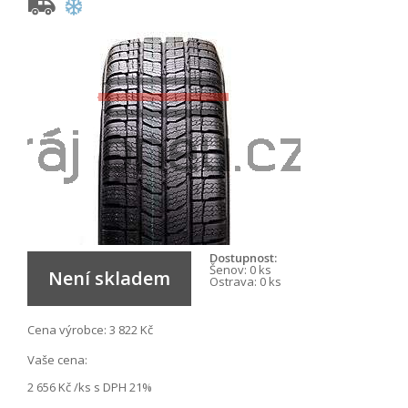
Dostupnost:
Šenov:
0 ks
Není skladem
Ostrava:
0 ks
Cena výrobce:
3 822 Kč
Vaše cena:
2 656 Kč
/ks s DPH 21%