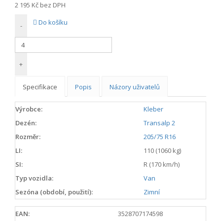
2 195 Kč
bez DPH
Do košíku
-
+
Specifikace
Popis
Názory uživatelů
Výrobce:
Kleber
Dezén:
Transalp 2
Rozměr:
205/75 R16
LI:
110 (1060 kg)
SI:
R (170 km/h)
Typ vozidla:
Van
Sezóna (období, použití):
Zimní
EAN:
3528707174598