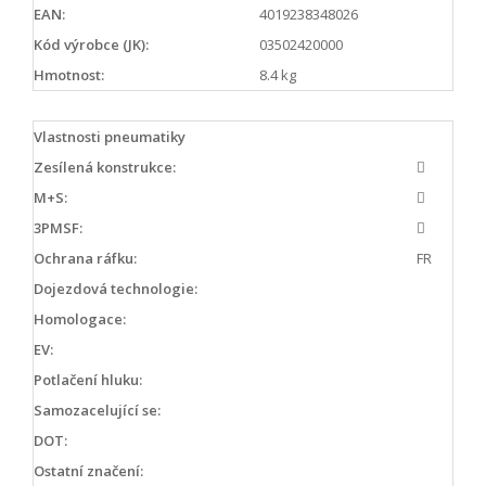
EAN:
4019238348026
Kód výrobce (JK):
03502420000
Hmotnost:
8.4 kg
Vlastnosti pneumatiky
Zesílená konstrukce:
M+S:
3PMSF:
Ochrana ráfku:
FR
Dojezdová technologie:
Homologace:
EV:
Potlačení hluku:
Samozacelující se:
DOT:
Ostatní značení: