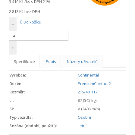
3 410 Kč
/ks s DPH 21%
2 818 Kč
bez DPH
Do košíku
-
+
Specifikace
Popis
Názory uživatelů
Výrobce:
Continental
Dezén:
PremiumContact 2
Rozměr:
215/40 R17
LI:
87 (545 kg)
SI:
V (240 km/h)
Typ vozidla:
Osobní
Sezóna (období, použití):
Letní