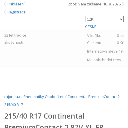
Přihlášení
Zboží Vám zašleme:
10. 8. 2026
Registrace
CZ
SK
PL
32 let
tradice
V košíku:
0 ks
zkušenosti
Celkem:
0 Kč
Internetová sleva:
1%
Maloobchodní ceny
MENU
rájpneu.cz
Pneumatiky
Osobní
Letní
Continental
PremiumContact 2
215/40 R17
215/40 R17 Continental
PremiumContact 2 87V XL FR