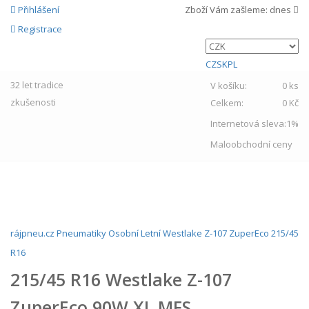
Přihlášení
Zboží Vám zašleme:
dnes
Registrace
CZ
SK
PL
32 let
tradice
V košíku:
0 ks
zkušenosti
Celkem:
0 Kč
Internetová sleva:
1%
Maloobchodní ceny
MENU
rájpneu.cz
Pneumatiky
Osobní
Letní
Westlake
Z-107 ZuperEco
215/45
R16
215/45 R16 Westlake Z-107
ZuperEco 90W XL MFS