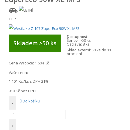
TOP
Dostupnost:
Šenov:
>50 ks
Skladem >50 ks
Ostrava:
8 ks
Sklad externí:
50 ks do 11
prac. dní
Cena výrobce:
1 604 Kč
Vaše cena:
1 101 Kč
/ks s DPH 21%
910 Kč
bez DPH
Do košíku
-
+