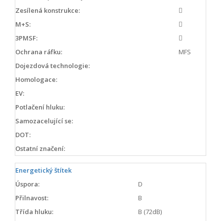
Zesílená konstrukce:
M+S:
3PMSF:
Ochrana ráfku:
MFS
Dojezdová technologie:
Homologace:
EV:
Potlačení hluku:
Samozacelující se:
DOT:
Ostatní značení:
Energetický štítek
Úspora:
D
Přilnavost:
B
Třída hluku:
B (72dB)