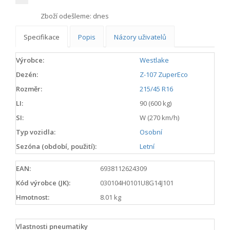
Zboží odešleme:
dnes
Specifikace
Popis
Názory uživatelů
Výrobce:
Westlake
Dezén:
Z-107 ZuperEco
Rozměr:
215/45 R16
LI:
90 (600 kg)
SI:
W (270 km/h)
Typ vozidla:
Osobní
Sezóna (období, použití):
Letní
EAN:
6938112624309
Kód výrobce (JK):
030104H0101U8G14J101
Hmotnost:
8.01 kg
Vlastnosti pneumatiky