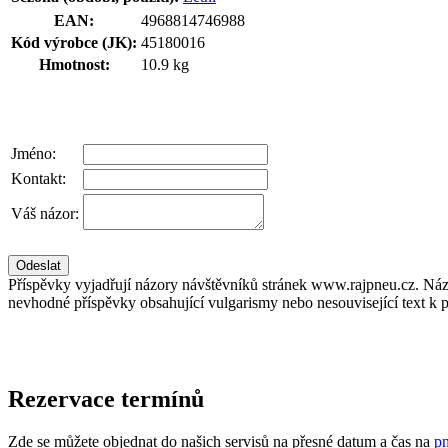
EAN:
4968814746988
Kód výrobce (JK):
45180016
Hmotnost:
10.9 kg
Jméno:
Kontakt:
Váš názor:
Příspěvky vyjadřují názory návštěvníků stránek www.rajpneu.cz. Náz
nevhodné příspěvky obsahující vulgarismy nebo nesouvisející text k 
Rezervace termínů
Zde se můžete objednat do našich servisů na přesné datum a čas na
pn