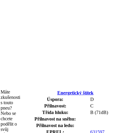
Máte
Energetický štítek
zkušenosti
Úspora:
D
s touto
Přilnavost:
C
pneu?
Třída hluku:
B (71dB)
Nebo se
chcete
Přilnavost na sněhu:
podělit o
Přilnavost na ledu:
svůj
EPREL:
631597