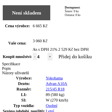
Dostupnost
:
Šenov:
0 ks
Není skladem
Ostrava:
0 ks
Cena výrobce:
6 665 Kč
3 060 Kč
Vaše cena:
/ks s DPH 21%
2 529 Kč bez DPH
Přidej do košíku
Koupit množství:
-
+
Specifikace
Popis
Názory uživatelů
Výrobce:
Yokohama
Dezén:
Advan A10A
Rozměr:
215/45 R18
LI:
89 (580 kg)
SI:
W (270 km/h)
Typ vozidla:
Osobní
Sezóna (období, použití):
Letní