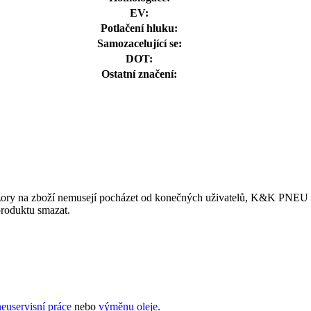
EV:
Potlačení hluku:
Samozacelující se:
DOT:
Ostatní značení:
ory na zboží nemusejí pocházet od konečných uživatelů, K&K PNEU s.r.
produktu smazat.
euservisní práce
nebo
výměnu oleje
.