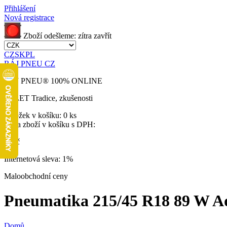
Přihlášení
Nová registrace
Zboží odešleme:
zítra
zavřít
CZ
SK
PL
RÁJ PNEU CZ
RÁJ PNEU
®
100% ONLINE
32 LET
Tradice, zkušenosti
Položek v košíku:
0 ks
Cena zboží v košíku s DPH:
0 Kč
Internetová sleva:
1%
Maloobchodní ceny
Pneumatika 215/45 R18 89 W Ad
Domů