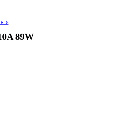
 R18
A10A 89W