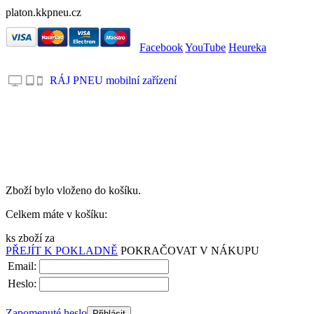
platon.kkpneu.cz
Facebook
YouTube
Heureka
RÁJ PNEU mobilní zařízení
.
Zboží bylo vloženo do košíku.
Celkem máte v košíku:
ks zboží za
PŘEJÍT K POKLADNĚ
POKRAČOVAT V NÁKUPU
Email:
Heslo:
Zapomenuté heslo
Přihlásit