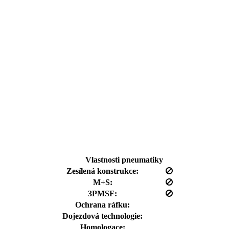
Vlastnosti pneumatiky
Zesílená konstrukce:
M+S:
3PMSF:
Ochrana ráfku:
Dojezdová technologie:
Homologace: