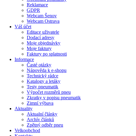
Reklamace
GDPR
Webcam Šenov
Webcam Ostrava
Váš účet
Editace uživatele
Dodací adresy
Moje objednávky
Moje faktury
Faktury po splatnosti
Informace
Časté otázky
Nápověda k e-shopu
Technický rádce
Katalogy a letáky
Testy pneumatik
Výpočet rozměrů pneu
Zkratky v popisu pneumatik
Zimní výbava
Aktuality
Aktualní články
Archív článků
Zpětný odběr pneu
Velkoobchod
Kontakty