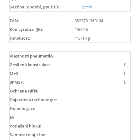
Sezóna (období, použití):
Zimní
EAN:
3528701360164
Kód výrobce (JK):
136016
Hmotnost:
11.71 kg
Vlastnosti pneumatiky
Zesílená konstrukce:
M+S:
3PMSF:
Ochrana ráfku:
Dojezdová technologie:
Homologace:
EV:
Potlačení hluku:
Samozacelující se: