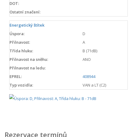
DOT:
Ostatní značení:
Energetický štítek
Úspora:
D
Přilnavost:
A
Třída hluku:
B (71dB)
Přilnavost na sněhu:
ANO
Přilnavost na ledu:
EPREL:
408944
Typ vozidla:
VAN a LT (C2)
Rezervace termínů