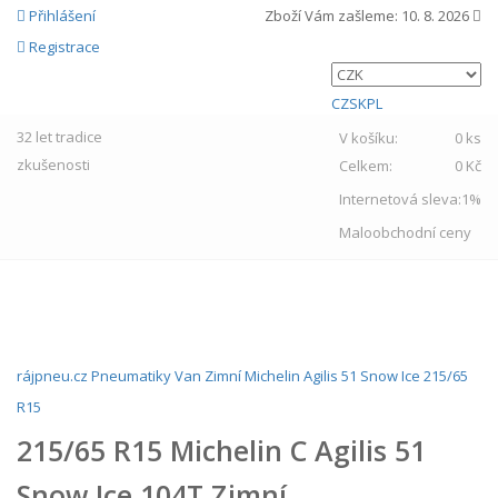
Přihlášení
Zboží Vám zašleme:
10. 8. 2026
Registrace
CZ
SK
PL
32 let
tradice
V košíku:
0 ks
zkušenosti
Celkem:
0 Kč
Internetová sleva:
1%
Maloobchodní ceny
MENU
rájpneu.cz
Pneumatiky
Van
Zimní
Michelin
Agilis 51 Snow Ice
215/65
R15
215/65 R15 Michelin C Agilis 51
Snow Ice 104T Zimní