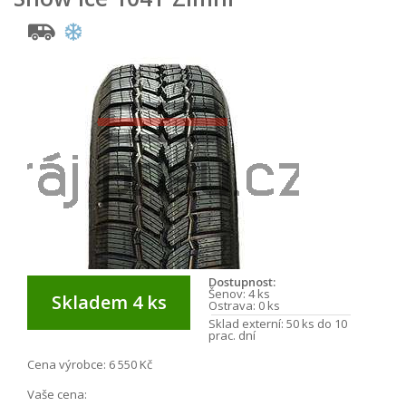
Dostupnost:
Šenov:
4 ks
Skladem 4 ks
Ostrava:
0 ks
Sklad externí:
50 ks do 10
prac. dní
Cena výrobce:
6 550 Kč
Vaše cena: