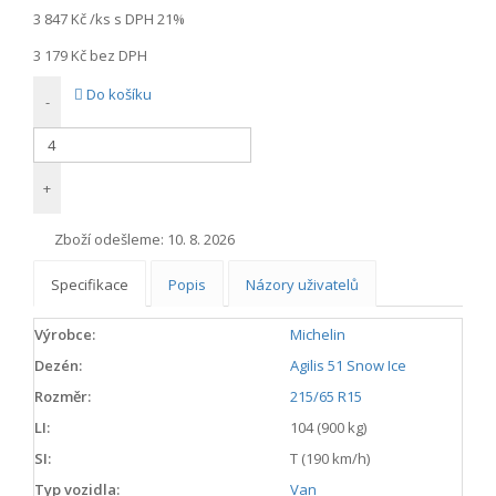
3 847 Kč
/ks s DPH 21%
3 179 Kč
bez DPH
Do košíku
-
+
Zboží odešleme:
10. 8. 2026
Specifikace
Popis
Názory uživatelů
Výrobce:
Michelin
Dezén:
Agilis 51 Snow Ice
Rozměr:
215/65 R15
LI:
104 (900 kg)
SI:
T (190 km/h)
Typ vozidla:
Van