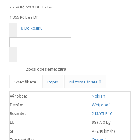
2 258 Kč
/ks s DPH 21%
1 866 Kč
bez DPH
Do košíku
-
+
Zboží odešleme:
zítra
Specifikace
Popis
Názory uživatelů
Výrobce:
Nokian
Dezén:
Wetproof 1
Rozměr:
215/65 R16
LI:
98 (750 kg)
SI:
V (240 km/h)
Typ vozidla:
Osobní