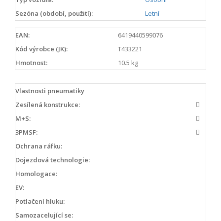
Sezóna (období, použití):
Letní
EAN:
6419440599076
Kód výrobce (JK):
T433221
Hmotnost:
10.5 kg
Vlastnosti pneumatiky
Zesílená konstrukce:
M+S:
3PMSF:
Ochrana ráfku:
Dojezdová technologie:
Homologace:
EV:
Potlačení hluku:
Samozacelující se: