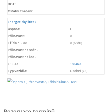
DOT:
Ostatní značení:
Energetický štítek
Úspora:
C
Přilnavost:
A
Třída hluku:
A (68dB)
Přilnavost na sněhu:
Přilnavost na ledu:
EPREL:
1834600
Typ vozidla:
Osobní (C1)
Rezervace termínů