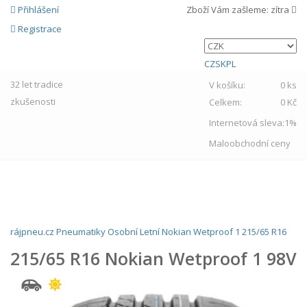
Přihlášení
Zboží Vám zašleme:
zítra
Registrace
CZ
SK
PL
32 let
tradice
V košíku:
0 ks
zkušenosti
Celkem:
0 Kč
Internetová sleva:
1%
Maloobchodní ceny
MENU
rájpneu.cz
Pneumatiky
Osobní
Letní
Nokian
Wetproof 1
215/65 R16
215/65 R16 Nokian Wetproof 1 98V