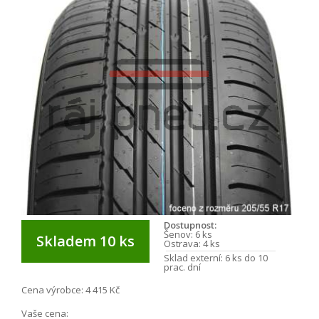
Dostupnost:
Šenov:
6 ks
Skladem 10 ks
Ostrava:
4 ks
Sklad externí:
6 ks do 10
prac. dní
Cena výrobce:
4 415 Kč
Vaše cena: