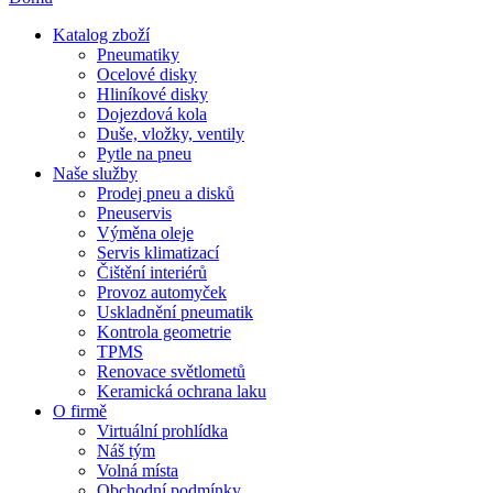
Katalog zboží
Pneumatiky
Ocelové disky
Hliníkové disky
Dojezdová kola
Duše, vložky, ventily
Pytle na pneu
Naše služby
Prodej pneu a disků
Pneuservis
Výměna oleje
Servis klimatizací
Čištění interiérů
Provoz automyček
Uskladnění pneumatik
Kontrola geometrie
TPMS
Renovace světlometů
Keramická ochrana laku
O firmě
Virtuální prohlídka
Náš tým
Volná místa
Obchodní podmínky