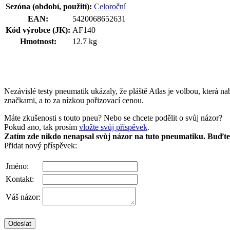
Sezóna (období, použití):
Celoroční
EAN:
5420068652631
Kód výrobce (JK):
AF140
Hmotnost:
12.7 kg
Nezávislé testy pneumatik ukázaly, že pláště Atlas je volbou, která n
značkami, a to za nízkou pořizovací cenou.
Máte zkušenosti s touto pneu? Nebo se chcete podělit o svůj názor?
Pokud ano, tak prosím
vložte svůj příspěvek
.
Zatím zde nikdo nenapsal svůj názor na tuto pneumatiku. Buďte 
Přidat nový příspěvek:
Jméno:
Kontakt:
Váš názor: