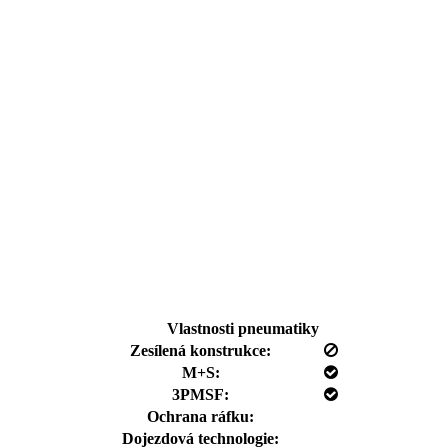
Vlastnosti pneumatiky
Zesílená konstrukce:
M+S:
3PMSF:
Ochrana ráfku:
Dojezdová technologie: