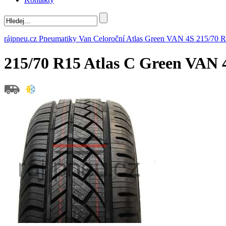
rájpneu.cz
Pneumatiky
Van
Celoroční
Atlas
Green VAN 4S
215/70 
215/70 R15 Atlas C Green VAN 