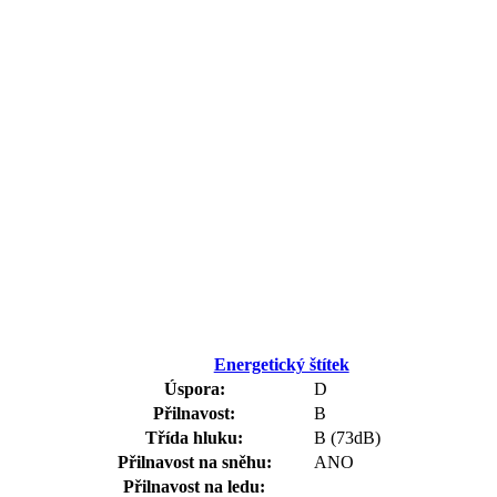
Energetický štítek
Úspora:
D
Přilnavost:
B
Třída hluku:
B (73dB)
Přilnavost na sněhu:
ANO
Přilnavost na ledu: