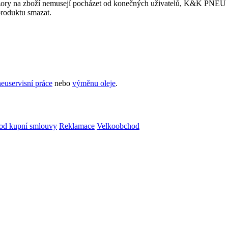
ory na zboží nemusejí pocházet od konečných uživatelů, K&K PNEU s.r.
produktu smazat.
euservisní práce
nebo
výměnu oleje
.
od kupní smlouvy
Reklamace
Velkoobchod