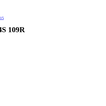
R15
4S 109R