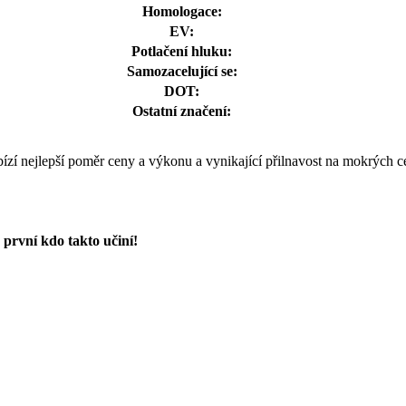
Homologace:
EV:
Potlačení hluku:
Samozacelující se:
DOT:
Ostatní značení:
abízí nejlepší poměr ceny a výkonu a vynikající přilnavost na mokrých c
první kdo takto učiní!