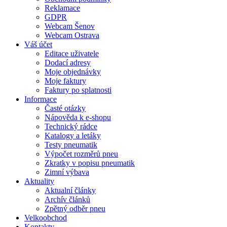
Reklamace
GDPR
Webcam Šenov
Webcam Ostrava
Váš účet
Editace uživatele
Dodací adresy
Moje objednávky
Moje faktury
Faktury po splatnosti
Informace
Časté otázky
Nápověda k e-shopu
Technický rádce
Katalogy a letáky
Testy pneumatik
Výpočet rozměrů pneu
Zkratky v popisu pneumatik
Zimní výbava
Aktuality
Aktualní články
Archív článků
Zpětný odběr pneu
Velkoobchod
Kontakty