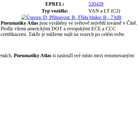
EPREL:
520428
Typ vozidla:
VAN a LT (C2)
Pneumatiky Atlas
jsou vyráběny ve světově největší továrně v Číně.
Prošly všemi americkými DOT a evropskými ECE a CCC
certifikacemi. Takže je můžeme najít na vozech po celém světe.
estách.
Pneumatiky Atlas
si zaslouží své místo mezi renomovanými