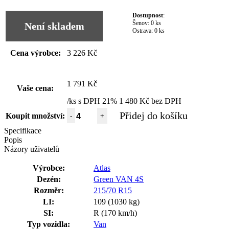
Dostupnost
:
Šenov:
0 ks
Není skladem
Ostrava:
0 ks
Cena výrobce:
3 226 Kč
1 791 Kč
Vaše cena:
/ks s DPH 21%
1 480 Kč bez DPH
Přidej do košíku
Koupit množství:
-
+
Specifikace
Popis
Názory uživatelů
Výrobce:
Atlas
Dezén:
Green VAN 4S
Rozměr:
215/70 R15
LI:
109 (1030 kg)
SI:
R (170 km/h)
Typ vozidla:
Van