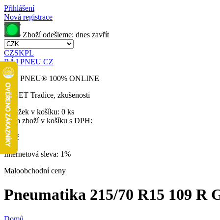
Přihlášení
Nová registrace
Zboží odešleme:
dnes
zavřít
CZ
SK
PL
RÁJ PNEU CZ
RÁJ PNEU
®
100% ONLINE
32 LET
Tradice, zkušenosti
Položek v košíku:
0 ks
Cena zboží v košíku s DPH:
0 Kč
Internetová sleva:
1%
Maloobchodní ceny
Pneumatika 215/70 R15 109 R Gr
Domů