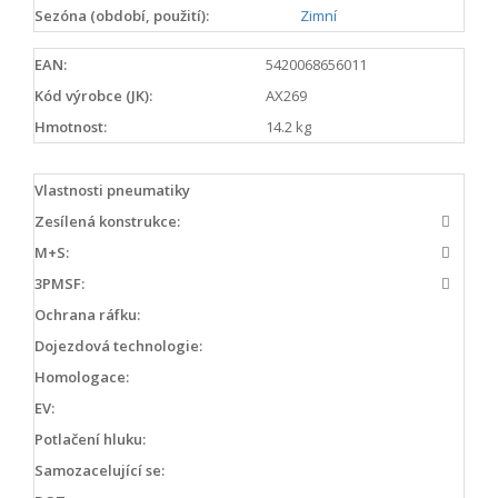
Sezóna (období, použití):
Zimní
EAN:
5420068656011
Kód výrobce (JK):
AX269
Hmotnost:
14.2 kg
Vlastnosti pneumatiky
Zesílená konstrukce:
M+S:
3PMSF:
Ochrana ráfku:
Dojezdová technologie:
Homologace:
EV:
Potlačení hluku:
Samozacelující se: