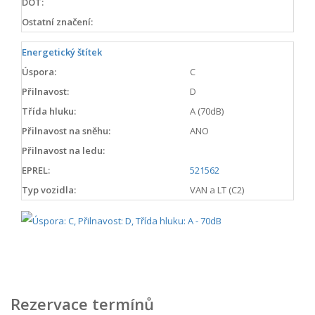
DOT:
Ostatní značení:
Energetický štítek
Úspora:
C
Přilnavost:
D
Třída hluku:
A (70dB)
Přilnavost na sněhu:
ANO
Přilnavost na ledu:
EPREL:
521562
Typ vozidla:
VAN a LT (C2)
Rezervace termínů