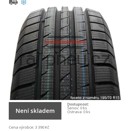
Dostupnost:
Šenov:
0 ks
Není skladem
Ostrava:
0 ks
Cena výrobce:
3 390 Kč