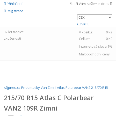
Přihlášení
Zboží Vám zašleme:
dnes
Registrace
CZ
SK
PL
32 let
tradice
V košíku:
0 ks
zkušenosti
Celkem:
0 Kč
Internetová sleva:
1%
Maloobchodní ceny
MENU
rájpneu.cz
Pneumatiky
Van
Zimní
Atlas
Polarbear VAN2
215/70 R15
215/70 R15 Atlas C Polarbear
VAN2 109R Zimní