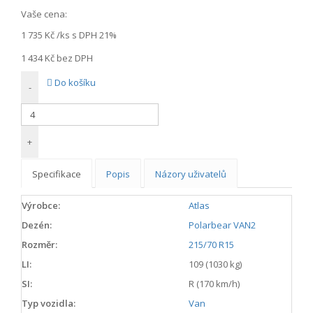
Vaše cena:
1 735 Kč
/ks s DPH 21%
1 434 Kč
bez DPH
Do košíku
-
+
Specifikace
Popis
Názory uživatelů
Výrobce:
Atlas
Dezén:
Polarbear VAN2
Rozměr:
215/70 R15
LI:
109 (1030 kg)
SI:
R (170 km/h)
Typ vozidla:
Van