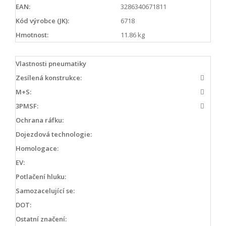
EAN:
3286340671811
Kód výrobce (JK):
6718
Hmotnost:
11.86 kg
Vlastnosti pneumatiky
Zesílená konstrukce:
M+S:
3PMSF:
Ochrana ráfku:
Dojezdová technologie:
Homologace:
EV:
Potlačení hluku:
Samozacelující se:
DOT:
Ostatní značení: