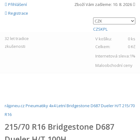
Přihlášení
Zboží Vám zašleme:
10. 8. 2026
Registrace
CZ
SK
PL
32 let
tradice
V košíku:
0 ks
zkušenosti
Celkem:
0 Kč
Internetová sleva:
1%
Maloobchodní ceny
MENU
rájpneu.cz
Pneumatiky
4x4
Letní
Bridgestone
D687 Dueler H/T
215/70
R16
215/70 R16 Bridgestone D687
Dueler H/T 100H