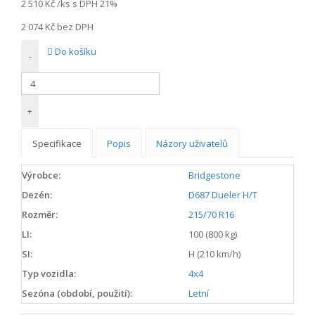
2 510 Kč
/ks s DPH 21%
2 074 Kč
bez DPH
Do košíku
-
+
Specifikace
Popis
Názory uživatelů
Výrobce:
Bridgestone
Dezén:
D687 Dueler H/T
Rozměr:
215/70 R16
LI:
100 (800 kg)
SI:
H (210 km/h)
Typ vozidla:
4x4
Sezóna (období, použití):
Letní