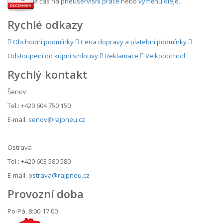
a čas na
pneuservisní práce
nebo
výměnu oleje
.
Rychlé odkazy
Obchodní podmínky
Cena dopravy a platební podmínky
Odstoupení od kupní smlouvy
Reklamace
Velkoobchod
Rychlý kontakt
Šenov
Tel.: +420 604 750 150
E-mail:
senov@rajpneu.cz
Ostrava
Tel.: +420 603 580 580
E-mail:
ostrava@rajpneu.cz
Provozní doba
Po-Pá, 8:00-17:00